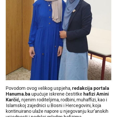
Povodom ovog velikog uspjeha,
redakcija portala
Hanuma.ba
upućuje iskrene čestitke
hafizi Amini
Karčić,
njenim roditeljima, rodbini, muhaffizi, kao i
Islamskoj zajednici u Bosni i Hercegovini, koja
kontinuirano ulaže napore u njegovanju kur’anskih
vrijednosti i podršci mladim hafizima.