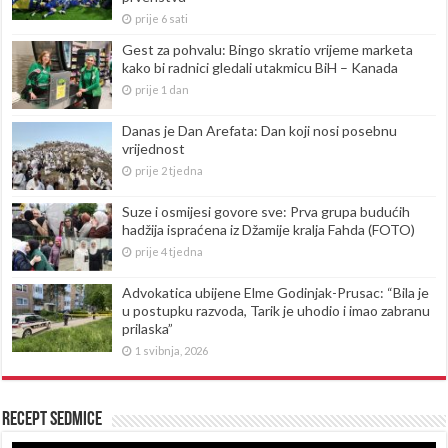
prije 6 sati
Gest za pohvalu: Bingo skratio vrijeme marketa
kako bi radnici gledali utakmicu BiH – Kanada
prije 1 dan
Danas je Dan Arefata: Dan koji nosi posebnu
vrijednost
prije 2 tjedna
Suze i osmijesi govore sve: Prva grupa budućih
hadžija ispraćena iz Džamije kralja Fahda (FOTO)
prije 4 tjedna
Advokatica ubijene Elme Godinjak-Prusac: “Bila je
u postupku razvoda, Tarik je uhodio i imao zabranu
prilaska”
1 svibnja, 2026
Recept sedmice