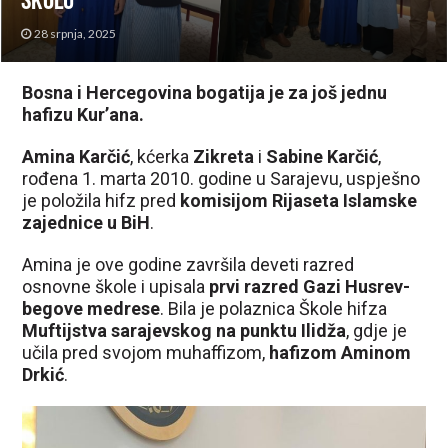
školu
28 srpnja, 2025
Bosna i Hercegovina bogatija je za još jednu
hafizu Kur’ana.
Amina Karčić
, kćerka
Zikreta
i
Sabine Karčić
,
rođena 1. marta 2010. godine u Sarajevu, uspješno
je položila hifz pred
komisijom Rijaseta Islamske
zajednice u BiH
.
Amina je ove godine završila deveti razred
osnovne škole i upisala
prvi razred Gazi Husrev-
begove medrese
. Bila je polaznica Škole hifza
Muftijstva sarajevskog na punktu Ilidža
, gdje je
učila pred svojom muhaffizom,
hafizom Aminom
Drkić
.