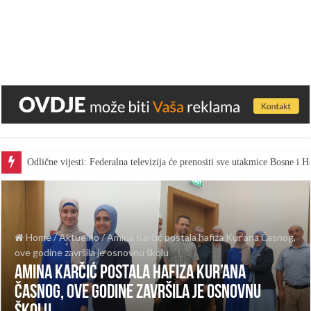
Odlične vijesti: Federalna televizija će prenositi sve utakmice Bosne i
Home
/
Aktuelno
/
Amina Karčić postala hafiza Kur’ana Časnog,
ove godine završila je osnovnu školu
Amina Karčić postala hafiza Kur’ana
Časnog, ove godine završila je osnovnu