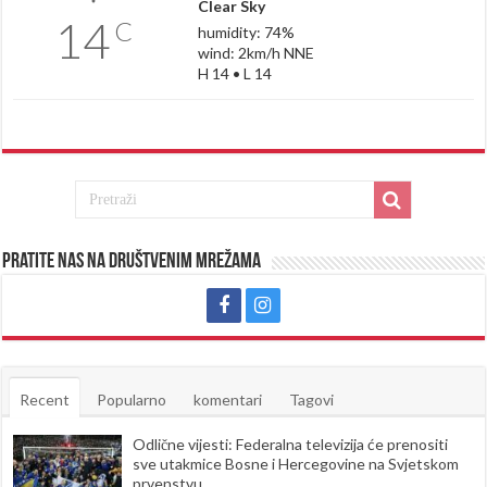
Clear Sky
14
C
humidity: 74%
wind: 2km/h NNE
H 14 • L 14
Pratite nas na društvenim mrežama
Recent
Popularno
komentari
Tagovi
Odlične vijesti: Federalna televizija će prenositi
sve utakmice Bosne i Hercegovine na Svjetskom
prvenstvu