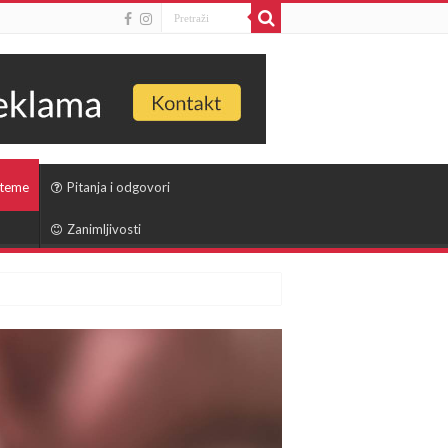
 teme
Pitanja i odgovori
Zanimljivosti