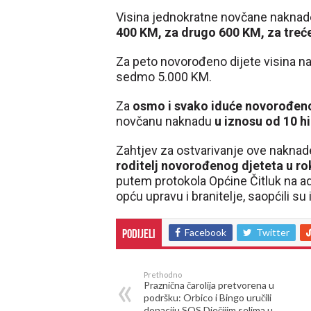
Visina jednokratne novčane naknade
400 KM, za drugo 600 KM, za treće
Za peto novorođeno dijete visina n
sedmo 5.000 KM.
Za
osmo i svako iduće novorođeno
novčanu naknadu
u iznosu od 10 h
Zahtjev za ostvarivanje ove nakna
roditelj novorođenog djeteta u ro
putem protokola Općine Čitluk na a
opću upravu i branitelje, saopćili su 
Facebook
Twitter
Podijeli
Prethodno
Praznična čarolija pretvorena u
podršku: Orbico i Bingo uručili
donaciju SOS Dječijim selima u