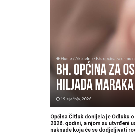
Home
/
Aktuelno
/
Bh. općina za osmo n
Bh. općina za o
hiljada maraka
19 siječnja, 2026
Općina Čitluk donijela je Odluku 
2026. godini, a njom su utvrđeni us
naknade koja će se dodjeljivati ro