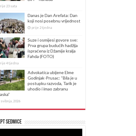
rije 23 sata
Danas je Dan Arefata: Dan
koji nosi posebnu vrijednost
prije 2 tjedna
Suze i osmijesi govore sve:
Prva grupa budućih hadžija
ispraćena iz Džamije kralja
Fahda (FOTO)
rije 4 tjedna
Advokatica ubijene Elme
Godinjak-Prusac: “Bila je u
postupku razvoda, Tarik je
uhodio i imao zabranu
laska”
 svibnja, 2026
pt sedmice
produktor