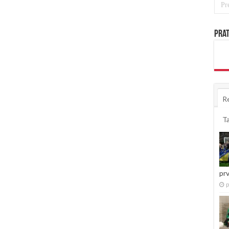
Prat
R
T
pr
p