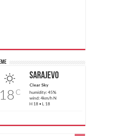
eme
Sarajevo
Clear Sky
18
C
humidity: 45%
wind: 4km/h N
H 18 • L 18