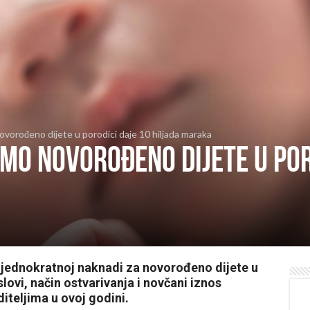
ovorođeno dijete u porodici daje 10 hiljada maraka
smo novorođeno dijete u por
o jednokratnoj naknadi za novorođeno dijete u
lovi, način ostvarivanja i novčani iznos
diteljima u ovoj godini.