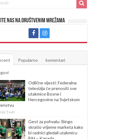
ite nas na društvenim mrežama
ecent
Popularno
komentari
agovi
Odlične vijesti: Federalna
televizija će prenositi sve
utakmice Bosne i
Hercegovine na Svjetskom
venstvu
rije 5 sati
Gest za pohvalu: Bingo
skratio vrijeme marketa kako
bi radnici gledali utakmicu
BiH – Kanada