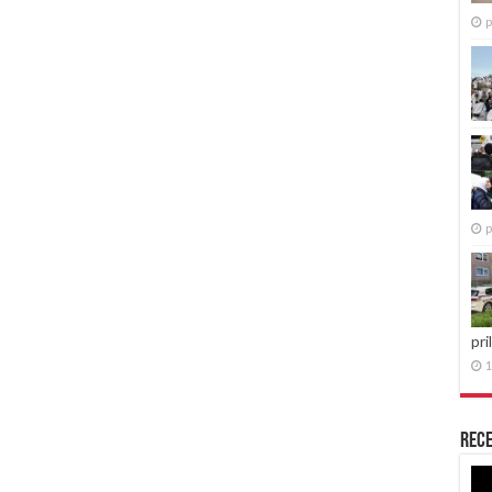
p
p
pri
1
Rece
Re