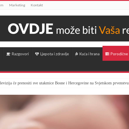
um
Marketing
Kontakt
Razgovori
Ljepota i zdravlje
Kuća i hrana
Porodične
televizija će prenositi sve utakmice Bosne i Hercegovine na Svjetskom prvenstvu