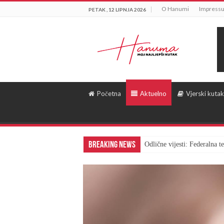
O Hanumi
Impress
PETAK , 12 LIPNJA 2026
Početna
Aktuelno
Vjerski kutak
Breaking News
Odlične vijesti: Federalna 