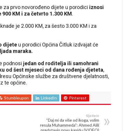
 za prvo novorođeno dijete u porodici
iznosi
 900 KM i za četvrto 1.300 KM
.
aknade je 2.000 KM, za šesto 3.000 KM i za
 dijete
u porodici Općina Čitluk izdvajat će
iljada maraka.
de podnosi
jedan od roditelja ili samohrani
ku od šest mjeseci od dana rođenja djeteta
,
dresu Općinske službe za društvene djelatnosti,
iz te općine.
Stumbleupon
LinkedIn
Pinterest
Sljedeće
“Daj mi da više od ikoga, volim
resula Muhammeda”: Ahmed Alili
predstavio novu kasidu (VIDEO)