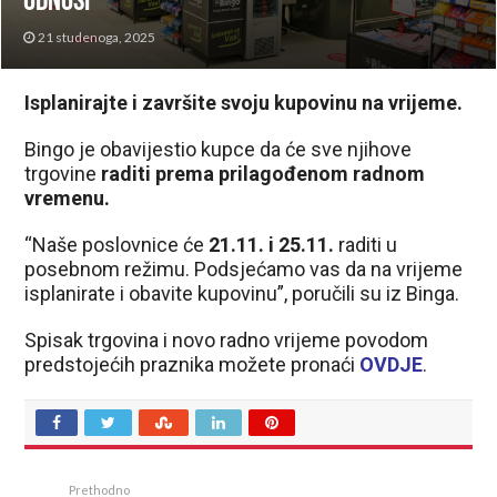
odnosi
21 studenoga, 2025
Isplanirajte i završite svoju kupovinu na vrijeme.
Bingo je obavijestio kupce da će sve njihove
trgovine
raditi prema prilagođenom radnom
vremenu.
“Naše poslovnice će
21.11. i 25.11.
raditi u
posebnom režimu. Podsjećamo vas da na vrijeme
isplanirate i obavite kupovinu”, poručili su iz Binga.
Spisak trgovina i novo radno vrijeme povodom
predstojećih praznika možete pronaći
OVDJE
.
Prethodno