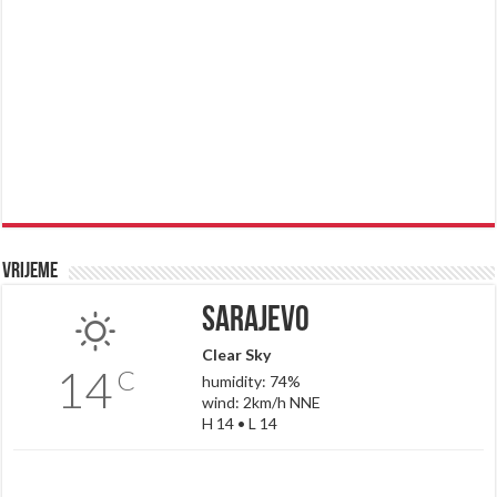
Vrijeme
Sarajevo
Clear Sky
14
C
humidity: 74%
wind: 2km/h NNE
H 14 • L 14