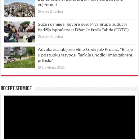
vrijednost
prije 2 tjedna
Suze i osmijesi govore sve: Prva grupa budućih
hadžija ispraćena iz Džamije kralja Fahda (FOTO)
prije 4 tjedna
Advokatica ubijene Elme Godinjak-Prusac: “Bila je
u postupku razvoda, Tarik je uhodio i imao zabranu
prilaska”
1 svibnja, 2026
Recept sedmice
Reproduktor
videozapisa