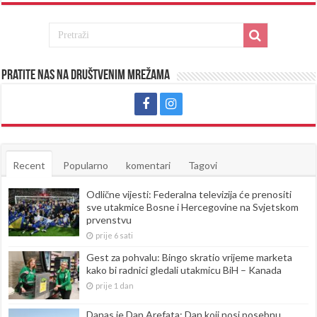
Pratite nas na društvenim mrežama
Recent
Popularno
komentari
Tagovi
Odlične vijesti: Federalna televizija će prenositi
sve utakmice Bosne i Hercegovine na Svjetskom
prvenstvu
prije 6 sati
Gest za pohvalu: Bingo skratio vrijeme marketa
kako bi radnici gledali utakmicu BiH – Kanada
prije 1 dan
Danas je Dan Arefata: Dan koji nosi posebnu