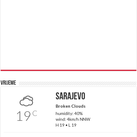
Vrijeme
Sarajevo
Broken Clouds
19
C
humidity: 40%
wind: 4km/h NNW
H 19 • L 19