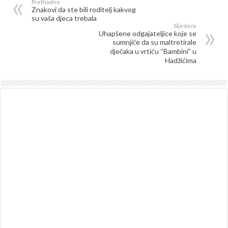
Prethodno
Znakovi da ste bili roditelj kakvog
su vaša djeca trebala
Sljedeće
Uhapšene odgajateljice koje se
sumnjiče da su maltretirale
dječaka u vrtiću “Bambini” u
Hadžićima