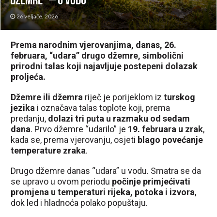
džemre” – u vodu
26 veljače, 2026
Prema narodnim vjerovanjima, danas, 26.
februara, “udara” drugo džemre, simbolični
prirodni talas koji najavljuje postepeni dolazak
proljeća.
Džemre ili džemra
riječ je porijeklom iz
turskog
jezika
i označava talas toplote koji, prema
predanju,
dolazi tri puta u razmaku od sedam
dana
. Prvo džemre “udarilo” je
19. februara u zrak
,
kada se, prema vjerovanju, osjeti
blago povećanje
temperature zraka
.
Drugo džemre danas “udara” u vodu. Smatra se da
se upravo u ovom periodu
počinje primjećivati
promjena u temperaturi rijeka, potoka i izvora
,
dok led i hladnoća polako popuštaju.