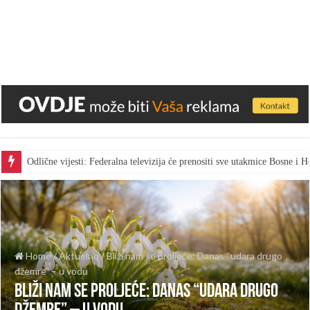
Odlične vijesti: Federalna televizija će prenositi sve utakmice Bosne i
Home
/
Aktuelno
/
Bliži nam se proljeće: Danas “udara drugo
džemre” – u vodu
Bliži nam se proljeće: Danas “udara drugo