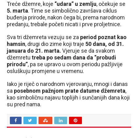
Treće džemre, koje
“udara” u zemlju
, očekuje se
5. marta
. Time se simbolično završava ciklus
buđenja prirode, nakon čega bi, prema narodnom
predanju, trebale početi nicati i prve proljetnice.
Sva tri džemreta vezuju se za
period poznat kao
hamsin
, drugi dio zime koji traje
50 dana, od 31.
januara do 21. marta.
Vjeruje se da svakom
džemretu
treba po sedam dana da “probudi
prirodu”
, pa se upravo u ovom periodu pažljivije
osluškuju promjene u vremenu.
Iako je riječ o narodnom vjerovanju, mnogi i danas
sa
posebnom pažnjom prate datume džemreta
,
kao simboličnu najavu toplijih i sunčanijih dana koji
su pred nama.