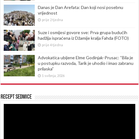
Danas je Dan Arefata: Dan koji nosi posebnu
vrijednost
prije 2 tjedna
Suze i osmijesi govore sve: Prva grupa budućih
hadžija ispraćena iz Džamije kralja Fahda (FOTO)
prije 4 tjedna
Advokatica ubijene Elme Godinjak-Prusac: “Bila je
u postupku razvoda, Tarik je uhodio i imao zabranu
prilaska”
1 svibnja, 2026
Recept sedmice
Reproduktor
videozapisa