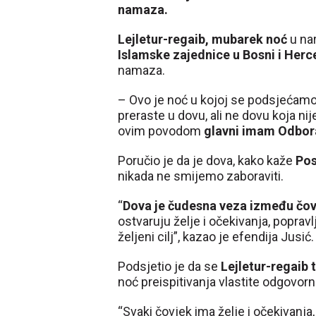
namaza.
Lejletur-regaib, mubarek noć
u na
Islamske zajednice u Bosni i Herc
namaza.
– Ovo je noć u kojoj se podsjećamo 
preraste u dovu, ali ne dovu koja ni
ovim povodom
glavni imam Odbora
Poručio je da je dova, kako kaže
Pos
nikada ne smijemo zaboraviti.
“
Dova je čudesna veza između čov
ostvaruju želje i očekivanja, popravl
željeni cilj”, kazao je efendija Jusić.
Podsjetio je da se
Lejletur-regaib 
noć preispitivanja vlastite odgovorn
“Svaki čovjek ima želje i očekivanja,