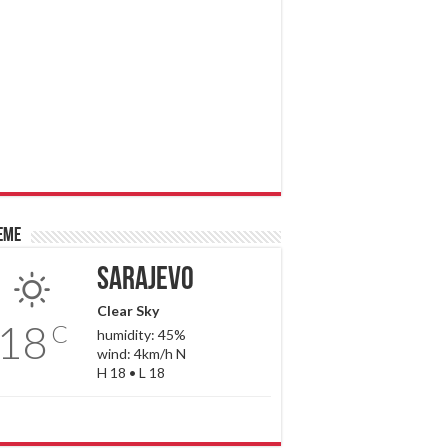
eme
Sarajevo
Clear Sky
18
C
humidity: 45%
wind: 4km/h N
H 18 • L 18