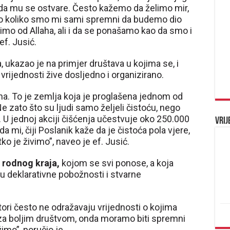
io da mu se ostvare. Često kažemo da želimo mir,
tamo koliko smo mi sami spremni da budemo dio
ažimo od Allaha, ali i da se ponašamo kao da smo i
ef. Jusić.
 ukazao je na primjer društava u kojima se, i
rijednosti žive dosljedno i organizirano.
na. To je zemlja koja je proglašena jednom od
. Ne zato što su ljudi samo željeli čistoću, nego
li. U jednoj akciji čišćenja učestvuje oko 250.000
Vrij
da mi, čiji Poslanik kaže da je čistoća pola vjere,
o je živimo”, naveo je ef. Jusić.
g rodnog kraja,
kojom se svi ponose, a koja
u deklarativne pobožnosti i stvarne
ostori često ne odražavaju vrijednosti o kojima
za boljim društvom, onda moramo biti spremni
mo”, poručio je.