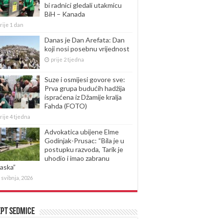
bi radnici gledali utakmicu
BiH – Kanada
rije 1 dan
Danas je Dan Arefata: Dan
koji nosi posebnu vrijednost
prije 2 tjedna
Suze i osmijesi govore sve:
Prva grupa budućih hadžija
ispraćena iz Džamije kralja
Fahda (FOTO)
rije 4 tjedna
Advokatica ubijene Elme
Godinjak-Prusac: “Bila je u
postupku razvoda, Tarik je
uhodio i imao zabranu
laska”
 svibnja, 2026
pt sedmice