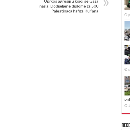
Uprkos agresiji u kojoj se Gaza
našla: Dodijeljene diplome za 500
Palestinaca hafiza Kur’ana
p
p
pri
1
Rece