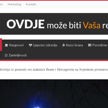
um
Marketing
Kontakt
Razgovori
Ljepota i zdravlje
Kuća i hrana
Porodične
Zanimljivosti
televizija će prenositi sve utakmice Bosne i Hercegovine na Svjetskom prvenstvu