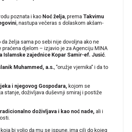
rodu poznata i kao
Noć želja
, prema
Takvimu
egovini
, nastupa večeras s dolaskom akšam-
da želja sama po sebi nije dovoljna ako ne
je praćena djelom – izjavio je za Agenciju MINA
 Islamske zajednice Kopar Samir-ef. Jusić
.
lanik Muhammed, a.s.
, ”oružje vjernika” i da to
jeka i njegovog Gospodara,
kojom se
ja stanje, doživljava duševnji smiraj i postiže
tradicionalno doživljava i kao noć nade,
ali i
osti.
 koja bi volio da mu se ispune, ima cilj do kojeg