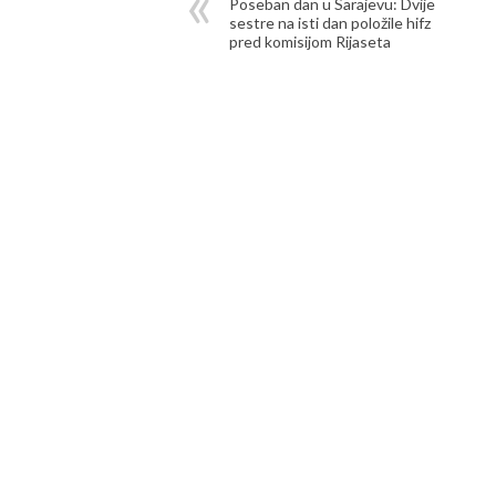
Poseban dan u Sarajevu: Dvije
sestre na isti dan položile hifz
pred komisijom Rijaseta