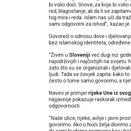
bi volio doći. Snove, za koje bi vol
red, blagostanje, ali da li se zapi
tog mira i reda. Islam nas uči da tr
sami odgovorni za ishod”, kazao je 
Govoreći o odnosu dove i djelovanja,
bez islamskog identiteta, određene v
“Živim u
Sloveniji
već dugi niz godi
najodrživijih i najčistijih na svijetu
zato što su se organizirali i djelova
ljudi. Tada se čovjek zapita: kako to 
često o tome samo govorimo, a rijetk
Naveo je primjer
rijeke Une iz svo
najjasnije pokazuje raskorak izmeđ
odgovornosti.
“Naše ulice, rijeke, avlije i javni pr
govorimo. Ako u Noći želja dovimo 
da sami budemo promjena koju traži