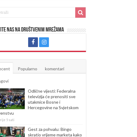
ite nas na društvenim mrežama
ecent
Popularno
komentari
agovi
Odlične vijesti: Federalna
televizija će prenositi sve
utakmice Bosne i
Hercegovine na Svjetskom
venstvu
rije 5 sati
Gest za pohvalu: Bingo
skratio vrijeme marketa kako