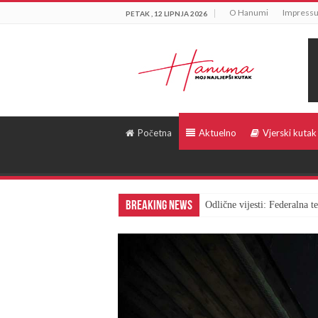
O Hanumi
Impress
PETAK , 12 LIPNJA 2026
Početna
Aktuelno
Vjerski kutak
Breaking News
Odlične vijesti: Federalna 