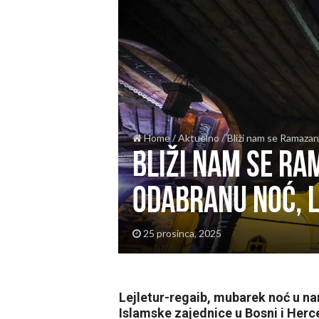
Home
/
Aktuelno
/
Bliži nam se Ramazan
Bliži nam se Ra
odabranu noć, 
25 prosinca, 2025
Lejletur-regaib, mubarek noć u n
Islamske zajednice u Bosni i Her