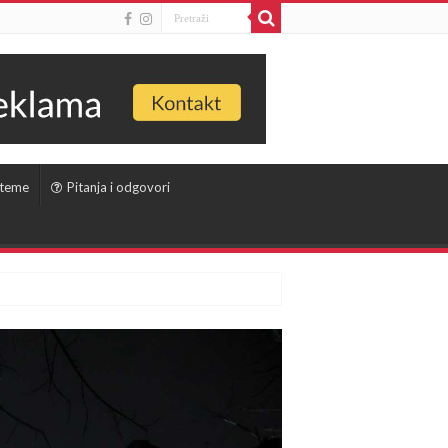
 teme
Pitanja i odgovori