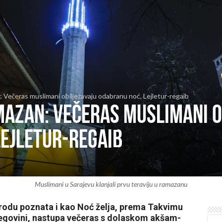
: Večeras muslimani obilježavaju odabranu noć, Lejletur-regaib
mazan: Večeras muslimani o
Lejletur-regaib
Muslimani u Sarajevu klanjali prvu teraviju u ramazanu
arodu poznata i kao Noć želja, prema Takvimu
cegovini, nastupa večeras s dolaskom akšam-