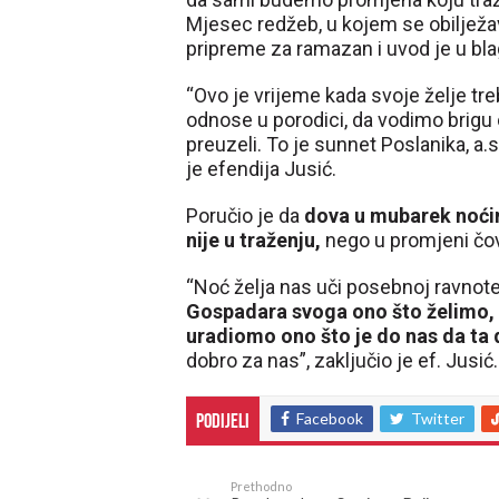
Mjesec redžeb, u kojem se obilježa
pripreme za ramazan i uvod je u bla
“Ovo je vrijeme kada svoje želje t
odnose u porodici, da vodimo brigu 
preuzeli. To je sunnet Poslanika, a.s
je efendija Jusić.
Poručio je da
dova u mubarek noćim
nije u traženju,
nego u promjeni čov
“Noć želja nas uči posebnoj ravnote
Gospadara svoga ono što želimo, 
uradiomo ono što je do nas da ta
dobro za nas”, zaključio je ef. Jusić.
Facebook
Twitter
Podijeli
Prethodno