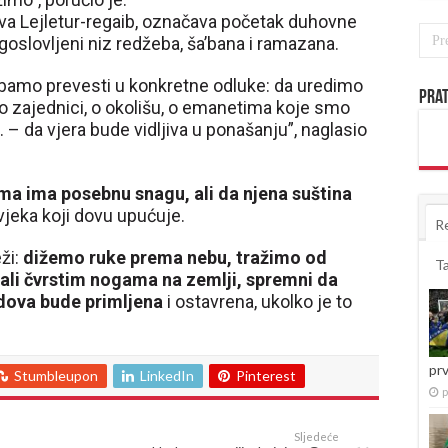
va Lejletur-regaib, označava početak duhovne
goslovljeni niz redžeba, ša’bana i ramazana.
rebamo prevesti u konkretne odluke: da uredimo
Prat
o zajednici, o okolišu, o emanetima koje smo
. – da vjera bude vidljiva u ponašanju”, naglasio
a ima posebnu snagu, ali da njena suština
jeka koji dovu upućuje.
R
ži:
dižemo ruke prema nebu, tražimo od
T
ali čvrstim nogama na zemlji, spremni da
 dova bude primljena
i ostavrena, ukolko je to
pr
Stumbleupon
LinkedIn
Pinterest
p
Sljedeće