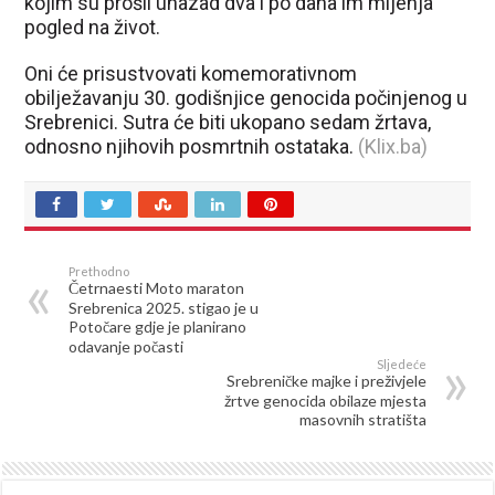
kojim su prošli unazad dva i po dana im mijenja
pogled na život.
Oni će prisustvovati komemorativnom
obilježavanju 30. godišnjice genocida počinjenog u
Srebrenici. Sutra će biti ukopano sedam žrtava,
odnosno njihovih posmrtnih ostataka.
(Klix.ba)
Prethodno
Četrnaesti Moto maraton
Srebrenica 2025. stigao je u
Potočare gdje je planirano
odavanje počasti
Sljedeće
Srebreničke majke i preživjele
žrtve genocida obilaze mjesta
masovnih stratišta