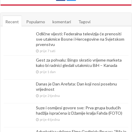
Recent
Popularno
komentari
Tagovi
Odlične vijesti: Federalna televizija će prenositi
sve utakmice Bosne i Hercegovine na Svjetskom
prvenstvu
prije 7 sati
Gest za pohvalu: Bingo skratio vrijeme marketa
kako bi radnici gledali utakmicu BiH – Kanada
prije 1 dan
Danas je Dan Arefata: Dan koji nosi posebnu
vrijednost
prije 2 tjedna
Suze i osmijesi govore sve: Prva grupa budućih
hadžija ispraćena iz Džamije kralja Fahda (FOTO)
prije 4 tjedna
Advokatica ubijene Elme Godinjak-Prusac: “Bila je