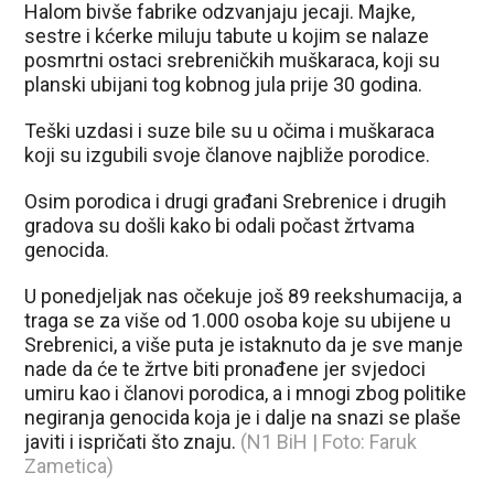
Halom bivše fabrike odzvanjaju jecaji. Majke,
sestre i kćerke miluju tabute u kojim se nalaze
posmrtni ostaci srebreničkih muškaraca, koji su
planski ubijani tog kobnog jula prije 30 godina.
Teški uzdasi i suze bile su u očima i muškaraca
koji su izgubili svoje članove najbliže porodice.
Osim porodica i drugi građani Srebrenice i drugih
gradova su došli kako bi odali počast žrtvama
genocida.
U ponedjeljak nas očekuje još 89 reekshumacija, a
traga se za više od 1.000 osoba koje su ubijene u
Srebrenici, a više puta je istaknuto da je sve manje
nade da će te žrtve biti pronađene jer svjedoci
umiru kao i članovi porodica, a i mnogi zbog politike
negiranja genocida koja je i dalje na snazi se plaše
javiti i ispričati što znaju.
(N1 BiH | Foto: Faruk
Zametica)