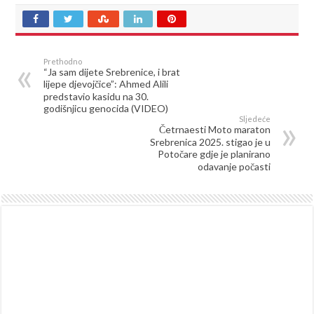
Prethodno
“Ja sam dijete Srebrenice, i brat
lijepe djevojčice”: Ahmed Alili
predstavio kasidu na 30.
godišnjicu genocida (VIDEO)
Sljedeće
Četrnaesti Moto maraton
Srebrenica 2025. stigao je u
Potočare gdje je planirano
odavanje počasti