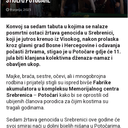
stigli u Potočare
9 srpnja, 2025
Konvoj sa sedam tabuta u kojima se nalaze
posmrtni ostaci žrtava genocida u Srebrenici,
koji je jutros krenuo iz Visokog, nakon prolaska
kroz glavni grad Bosne i Hercegovine i odavanja
počasti žrtvama, stigao je u Potočare gdje će 11.
jula biti klanjana kolektivna dženaza-namaz i
obavljen ukop.
Majke, braća, sestre, očevi, ali i mnogobrojna
rodbina i prijatelji stigli su ispred bivše
Fabrike
akumulatora u kompleksu Memorijalnog centra
Srebrenica
–
Potočari
kako bi se oprostili od
ubijenih članova porodica za čijim kostima su
tragali godinama.
Sedam žrtava genocida u Srebrenici ove godine će
svoj smiraj naći u dolini bijelih nišana u Potočarima.