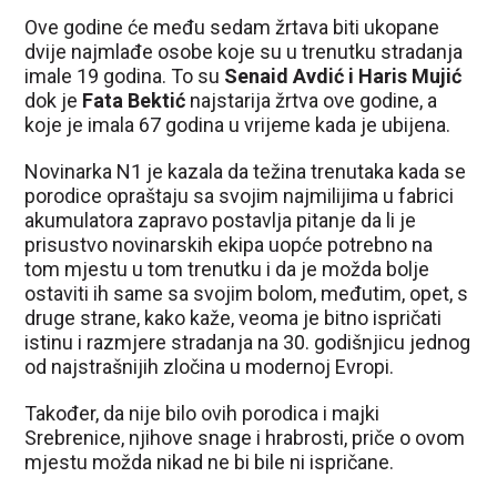
Ove godine će među sedam žrtava biti ukopane
dvije najmlađe osobe koje su u trenutku stradanja
imale 19 godina. To su
Senaid Avdić i Haris Mujić
dok je
Fata Bektić
najstarija žrtva ove godine, a
koje je imala 67 godina u vrijeme kada je ubijena.
Novinarka N1 je kazala da težina trenutaka kada se
porodice opraštaju sa svojim najmilijima u fabrici
akumulatora zapravo postavlja pitanje da li je
prisustvo novinarskih ekipa uopće potrebno na
tom mjestu u tom trenutku i da je možda bolje
ostaviti ih same sa svojim bolom, međutim, opet, s
druge strane, kako kaže, veoma je bitno ispričati
istinu i razmjere stradanja na 30. godišnjicu jednog
od najstrašnijih zločina u modernoj Evropi.
Također, da nije bilo ovih porodica i majki
Srebrenice, njihove snage i hrabrosti, priče o ovom
mjestu možda nikad ne bi bile ni ispričane.