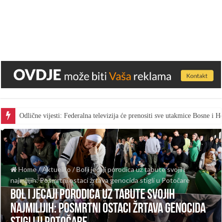
Odlične vijesti: Federalna televizija će prenositi sve utakmice Bosne i
Home
/
Aktuelno
/
Bol i jecaji porodica uz tabute svojih
najmilijih: Posmrtni ostaci žrtava genocida stigli u Potočare
Bol i jecaji porodica uz tabute svojih
najmilijih: Posmrtni ostaci žrtava genocida