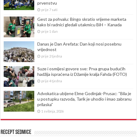
prvenstvu
prije 7 sati
Gest za pohvalu: Bingo skratio vrijeme marketa
kako bi radnici gledali utakmicu BiH – Kanada
prije 1 dan
Danas je Dan Arefata: Dan koji nosi posebnu
vrijednost
prije 2 tjedna
Suze i osmijesi govore sve: Prva grupa budućih
hadžija ispraćena iz Džamije kralja Fahda (FOTO)
prije 4 tjedna
Advokatica ubijene Elme Godinjak-Prusac: “Bila je
u postupku razvoda, Tarik je uhodio i imao zabranu
prilaska”
1 svibnja, 2026
Recept sedmice