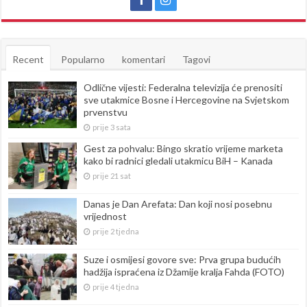
Recent
Popularno
komentari
Tagovi
Odlične vijesti: Federalna televizija će prenositi
sve utakmice Bosne i Hercegovine na Svjetskom
prvenstvu
prije 3 sata
Gest za pohvalu: Bingo skratio vrijeme marketa
kako bi radnici gledali utakmicu BiH – Kanada
prije 21 sat
Danas je Dan Arefata: Dan koji nosi posebnu
vrijednost
prije 2 tjedna
Suze i osmijesi govore sve: Prva grupa budućih
hadžija ispraćena iz Džamije kralja Fahda (FOTO)
prije 4 tjedna