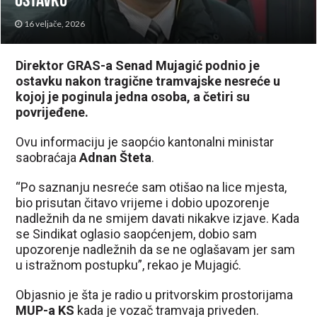
ostavku
16 veljače, 2026
Direktor GRAS-a Senad Mujagić podnio je
ostavku nakon tragične tramvajske nesreće u
kojoj je poginula jedna osoba, a četiri su
povrijeđene.
Ovu informaciju je saopćio kantonalni ministar
saobraćaja
Adnan Šteta
.
“Po saznanju nesreće sam otišao na lice mjesta,
bio prisutan čitavo vrijeme i dobio upozorenje
nadležnih da ne smijem davati nikakve izjave. Kada
se Sindikat oglasio saopćenjem, dobio sam
upozorenje nadležnih da se ne oglašavam jer sam
u istražnom postupku”, rekao je Mujagić.
Objasnio je šta je radio u pritvorskim prostorijama
MUP-a KS
kada je vozač tramvaja priveden.