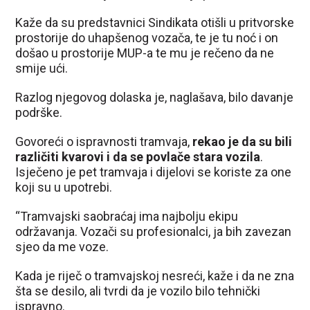
Kaže da su predstavnici Sindikata otišli u pritvorske
prostorije do uhapšenog vozača, te je tu noć i on
došao u prostorije MUP-a te mu je rečeno da ne
smije ući.
Razlog njegovog dolaska je, naglašava, bilo davanje
podrške.
Govoreći o ispravnosti tramvaja,
rekao je da su bili
različiti kvarovi i da se povlače stara vozila
.
Isječeno je pet tramvaja i dijelovi se koriste za one
koji su u upotrebi.
“Tramvajski saobraćaj ima najbolju ekipu
održavanja. Vozači su profesionalci, ja bih zavezan
sjeo da me voze.
Kada je riječ o tramvajskoj nesreći, kaže i da ne zna
šta se desilo, ali tvrdi da je vozilo bilo tehnički
ispravno.