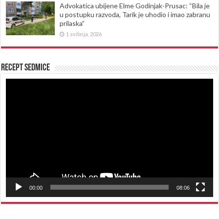
Advokatica ubijene Elme Godinjak-Prusac: “Bila je
u postupku razvoda, Tarik je uhodio i imao zabranu
prilaska”
1 svibnja, 2026
Recept sedmice
Reproduktor
videozapisa
00:00
08:06