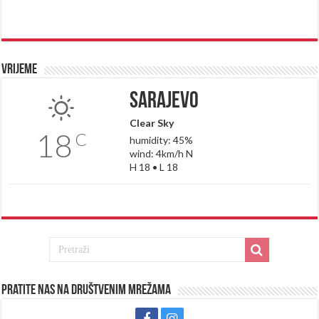
Vrijeme
Sarajevo
Clear Sky
18
C
humidity: 45%
wind: 4km/h N
H 18 • L 18
Pratite nas na društvenim mrežama