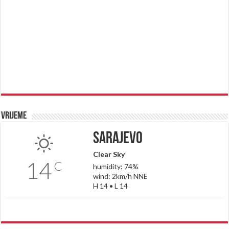
Vrijeme
Sarajevo
Clear Sky
14
C
humidity: 74%
wind: 2km/h NNE
H 14 • L 14