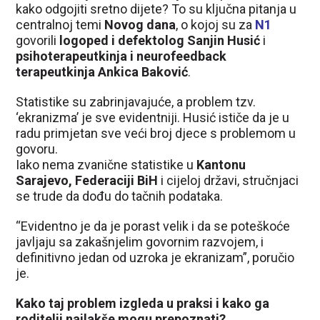
kako odgojiti sretno dijete? To su ključna pitanja u
centralnoj temi
Novog dana
, o kojoj su za
N1
govorili
logoped i defektolog Sanjin Husić
i
psihoterapeutkinja i neurofeedback
terapeutkinja
Ankica Baković
.
Statistike su zabrinjavajuće, a problem tzv.
‘ekranizma’ je sve evidentniji. Husić ističe da je u
radu primjetan sve veći broj djece s problemom u
govoru.
Iako nema zvanične statistike u
Kantonu
Sarajevo, Federaciji BiH
i cijeloj državi, stručnjaci
se trude da dođu do tačnih podataka.
“Evidentno je da je porast velik i da se poteškoće
javljaju sa zakašnjelim govornim razvojem, i
definitivno jedan od uzroka je ekranizam”, poručio
je.
Kako taj problem izgleda u praksi i kako ga
roditelji najlakše mogu prepoznati?