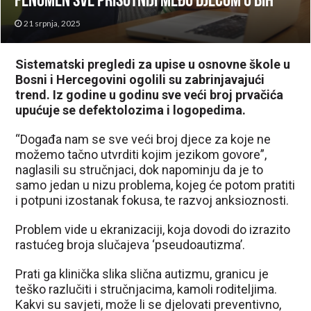
fenomen sve prisutniji među djecom u BiH
21 srpnja, 2025
Sistematski pregledi za upise u osnovne škole u
Bosni i Hercegovini ogolili su zabrinjavajući
trend. Iz godine u godinu sve veći broj prvačića
upućuje se defektolozima i logopedima.
“Događa nam se sve veći broj djece za koje ne
možemo tačno utvrditi kojim jezikom govore”,
naglasili su stručnjaci, dok napominju da je to
samo jedan u nizu problema, kojeg će potom pratiti
i potpuni izostanak fokusa, te razvoj anksioznosti.
Problem vide u ekranizaciji, koja dovodi do izrazito
rastućeg broja slučajeva ‘pseudoautizma’.
Prati ga klinička slika slična autizmu, granicu je
teško razlučiti i stručnjacima, kamoli roditeljima.
Kakvi su savjeti, može li se djelovati preventivno,