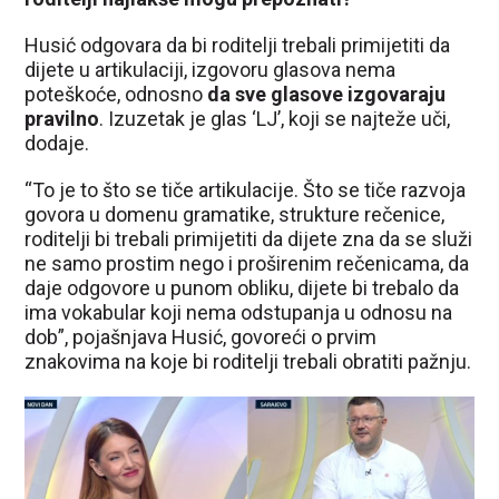
Husić odgovara da bi roditelji trebali primijetiti da
dijete u artikulaciji, izgovoru glasova nema
poteškoće, odnosno
da sve glasove izgovaraju
pravilno
. Izuzetak je glas ‘LJ’, koji se najteže uči,
dodaje.
“To je to što se tiče artikulacije. Što se tiče razvoja
govora u domenu gramatike, strukture rečenice,
roditelji bi trebali primijetiti da dijete zna da se služi
ne samo prostim nego i proširenim rečenicama, da
daje odgovore u punom obliku, dijete bi trebalo da
ima vokabular koji nema odstupanja u odnosu na
dob”, pojašnjava Husić, govoreći o prvim
znakovima na koje bi roditelji trebali obratiti pažnju.