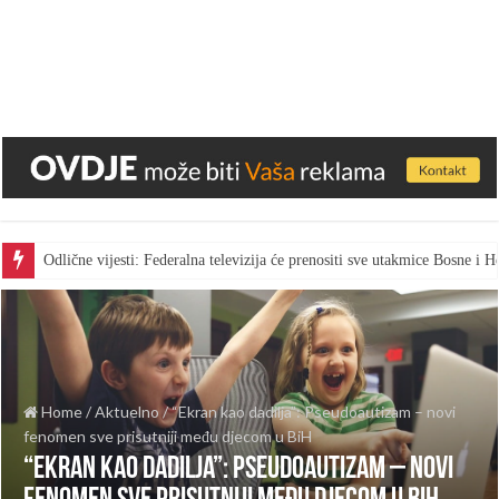
Odlične vijesti: Federalna televizija će prenositi sve utakmice Bosne i
Home
/
Aktuelno
/
“Ekran kao dadilja”: Pseudoautizam – novi
fenomen sve prisutniji među djecom u BiH
“Ekran kao dadilja”: Pseudoautizam – novi