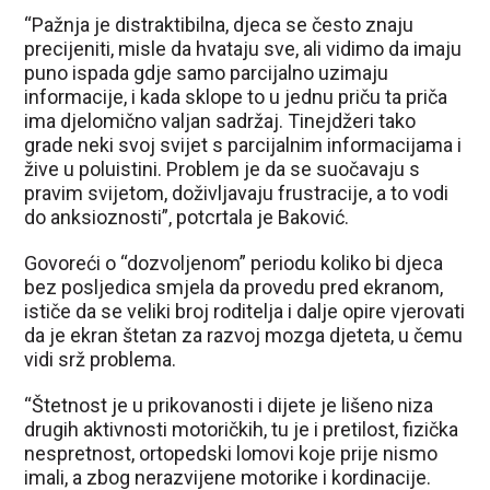
“Pažnja je distraktibilna, djeca se često znaju
precijeniti, misle da hvataju sve, ali vidimo da imaju
puno ispada gdje samo parcijalno uzimaju
informacije, i kada sklope to u jednu priču ta priča
ima djelomično valjan sadržaj. Tinejdžeri tako
grade neki svoj svijet s parcijalnim informacijama i
žive u poluistini. Problem je da se suočavaju s
pravim svijetom, doživljavaju frustracije, a to vodi
do anksioznosti”, potcrtala je Baković.
Govoreći o “dozvoljenom” periodu koliko bi djeca
bez posljedica smjela da provedu pred ekranom,
ističe da se veliki broj roditelja i dalje opire vjerovati
da je ekran štetan za razvoj mozga djeteta, u čemu
vidi srž problema.
“Štetnost je u prikovanosti i dijete je lišeno niza
drugih aktivnosti motoričkih, tu je i pretilost, fizička
nespretnost, ortopedski lomovi koje prije nismo
imali, a zbog nerazvijene motorike i kordinacije.