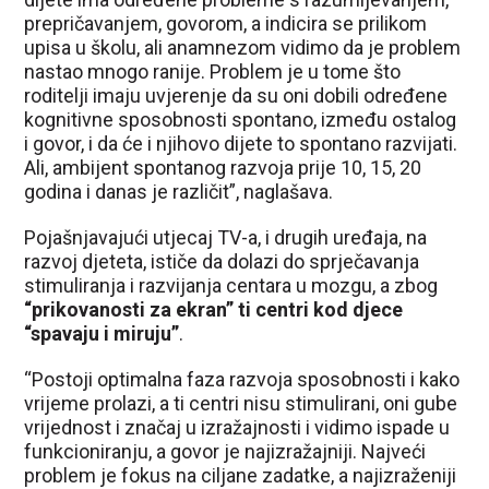
prepričavanjem, govorom, a indicira se prilikom
upisa u školu, ali anamnezom vidimo da je problem
nastao mnogo ranije. Problem je u tome što
roditelji imaju uvjerenje da su oni dobili određene
kognitivne sposobnosti spontano, između ostalog
i govor, i da će i njihovo dijete to spontano razvijati.
Ali, ambijent spontanog razvoja prije 10, 15, 20
godina i danas je različit”, naglašava.
Pojašnjavajući utjecaj TV-a, i drugih uređaja, na
razvoj djeteta, ističe da dolazi do sprječavanja
stimuliranja i razvijanja centara u mozgu, a zbog
“prikovanosti za ekran” ti centri kod djece
“spavaju i miruju”
.
“Postoji optimalna faza razvoja sposobnosti i kako
vrijeme prolazi, a ti centri nisu stimulirani, oni gube
vrijednost i značaj u izražajnosti i vidimo ispade u
funkcioniranju, a govor je najizražajniji. Najveći
problem je fokus na ciljane zadatke, a najizraženiji