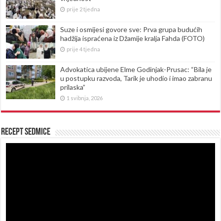
prije 2 tjedna
Suze i osmijesi govore sve: Prva grupa budućih
hadžija ispraćena iz Džamije kralja Fahda (FOTO)
prije 4 tjedna
Advokatica ubijene Elme Godinjak-Prusac: “Bila je
u postupku razvoda, Tarik je uhodio i imao zabranu
prilaska”
1 svibnja, 2026
Recept sedmice
Reproduktor
videozapisa