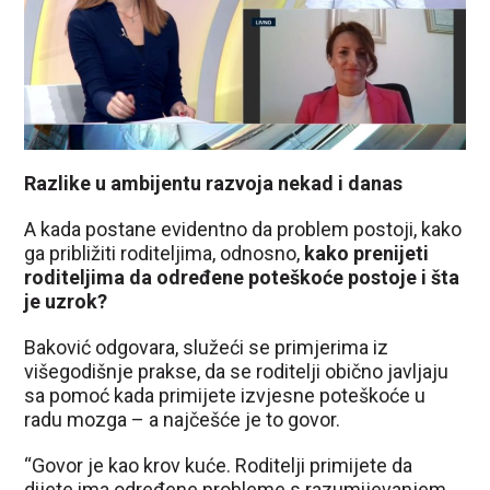
Razlike u ambijentu razvoja nekad i danas
A kada postane evidentno da problem postoji, kako
ga približiti roditeljima, odnosno,
kako prenijeti
roditeljima da određene poteškoće postoje i šta
je uzrok?
Baković odgovara, služeći se primjerima iz
višegodišnje prakse, da se roditelji obično javljaju
sa pomoć kada primijete izvjesne poteškoće u
radu mozga – a najčešće je to govor.
“Govor je kao krov kuće. Roditelji primijete da
dijete ima određene probleme s razumijevanjem,