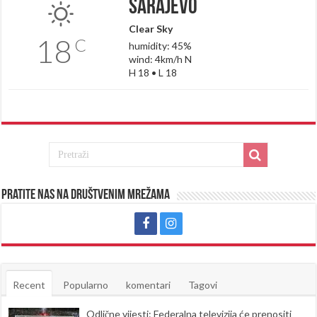
Sarajevo
Clear Sky
18
C
humidity: 45%
wind: 4km/h N
H 18 • L 18
Pratite nas na društvenim mrežama
Recent
Popularno
komentari
Tagovi
Odlične vijesti: Federalna televizija će prenositi