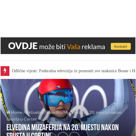
Odlične vijesti: Federalna televizija će prenositi sve utakmice Bosne i
Home
/
Aktuelno
/
Elvedina Muzaferija na 20. mjestu nakon
spusta u Cortini
Elvedina Muzaferija na 20. mjestu nakon