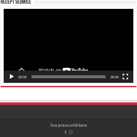
Recept sedmice
Reproduktor
videozapisa
00:00
08:06
Sva prava pridržana