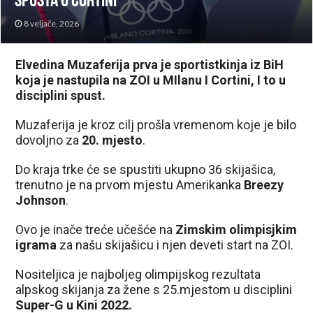
spusta u Cortini
8 veljače, 2026
Elvedina Muzaferija prva je sportistkinja iz BiH
koja je nastupila na ZOI u MIlanu I Cortini, I to u
disciplini spust.
Muzaferija je kroz cilj prošla vremenom koje je bilo
dovoljno za
20. mjesto
.
Do kraja trke će se spustiti ukupno 36 skijašica,
trenutno je na prvom mjestu Amerikanka
Breezy
Johnson
.
Ovo je inače treće učešće na
Zimskim olimpisjkim
igrama
za našu skijašicu i njen deveti start na ZOI.
Nositeljica je najboljeg olimpijskog rezultata
alpskog skijanja za žene s 25.mjestom u disciplini
Super-G u Kini 2022.