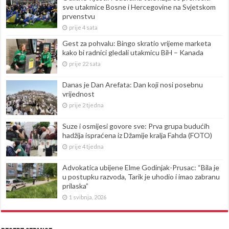
sve utakmice Bosne i Hercegovine na Svjetskom
prvenstvu
prije 4 sata
Gest za pohvalu: Bingo skratio vrijeme marketa
kako bi radnici gledali utakmicu BiH – Kanada
prije 22 sata
Danas je Dan Arefata: Dan koji nosi posebnu
vrijednost
prije 2 tjedna
Suze i osmijesi govore sve: Prva grupa budućih
hadžija ispraćena iz Džamije kralja Fahda (FOTO)
prije 4 tjedna
Advokatica ubijene Elme Godinjak-Prusac: “Bila je
u postupku razvoda, Tarik je uhodio i imao zabranu
prilaska”
1 svibnja, 2026