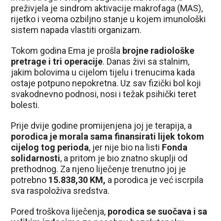
preživjela je sindrom aktivacije makrofaga (MAS),
rijetko i veoma ozbiljno stanje u kojem imunološki
sistem napada vlastiti organizam.
Tokom godina Ema je prošla
brojne radiološke
pretrage i tri operacije
. Danas živi sa stalnim,
jakim bolovima u cijelom tijelu i trenucima kada
ostaje potpuno nepokretna. Uz sav fizički bol koji
svakodnevno podnosi, nosi i težak psihički teret
bolesti.
Prije dvije godine promijenjena joj je terapija, a
porodica je morala sama finansirati lijek tokom
cijelog tog perioda
, jer nije bio na listi
Fonda
solidarnosti
, a pritom je bio znatno skuplji od
prethodnog. Za njeno liječenje trenutno joj je
potrebno
15.838,30 KM,
a porodica je već iscrpila
sva raspoloživa sredstva.
Pored troškova liječenja,
porodica se suočava i sa