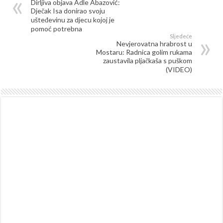
Dirljiva objava Adle Abazović:
Dječak Isa donirao svoju
ušteđevinu za djecu kojoj je
pomoć potrebna
Sljedeće
Nevjerovatna hrabrost u
Mostaru: Radnica golim rukama
zaustavila pljačkaša s puškom
(VIDEO)