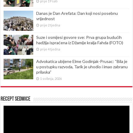
prije 19 sati
Danas je Dan Arefata: Dan koji nosi posebnu
vrijednost
prije 2 tjedna
Suze i osmijesi govore sve: Prva grupa budućih
hadžija ispraćena iz Džamije kralja Fahda (FOTO)
prije 4 tjedna
Advokatica ubijene Elme Godinjak-Prusac: “Bila je
u postupku razvoda, Tarik je uhodio i imao zabranu
prilaska”
1 svibnja, 2026
Recept sedmice
Reproduktor
videozapisa