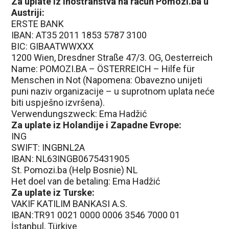
Za uplate iz inostranstva na račun Pomozi.ba u
Austriji:
ERSTE BANK
IBAN: AT35 2011 1853 5787 3100
BIC: GIBAATWWXXX
1200 Wien, Dresdner Straße 47/3. OG, Oesterreich
Name: POMOZI.BA – ÖSTERREICH – Hilfe für
Menschen in Not (Napomena: Obavezno unijeti
puni naziv organizacije – u suprotnom uplata neće
biti uspješno izvršena).
Verwendungszweck: Ema Hadžić
Za uplate iz Holandije i Zapadne Evrope:
ING
SWIFT: INGBNL2A
IBAN: NL63INGB0675431905
St. Pomozi.ba (Help Bosnie) NL
Het doel van de betaling: Ema Hadžić
Za uplate iz Turske:
VAKIF KATILIM BANKASI A.S.
IBAN:TR91 0021 0000 0006 3546 7000 01
İstanbul, Türkiye