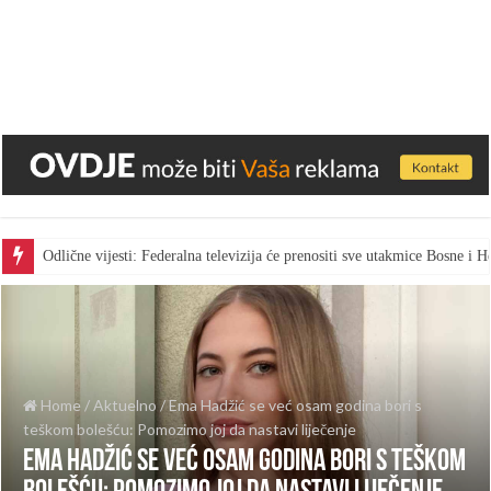
Odlične vijesti: Federalna televizija će prenositi sve utakmice Bosne i
Home
/
Aktuelno
/
Ema Hadžić se već osam godina bori s
teškom bolešću: Pomozimo joj da nastavi liječenje
Ema Hadžić se već osam godina bori s teškom