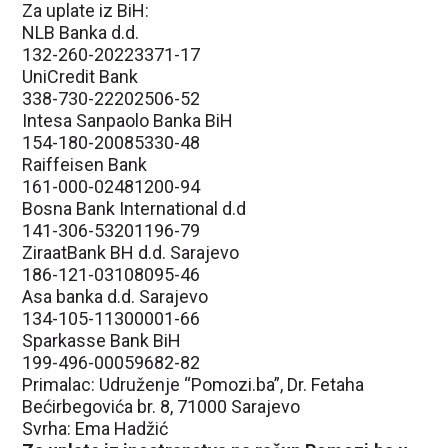
Za uplate iz BiH:
NLB Banka d.d.
132-260-20223371-17
UniCredit Bank
338-730-22202506-52
Intesa Sanpaolo Banka BiH
154-180-20085330-48
Raiffeisen Bank
161-000-02481200-94
Bosna Bank International d.d
141-306-53201196-79
ZiraatBank BH d.d. Sarajevo
186-121-03108095-46
Asa banka d.d. Sarajevo
134-105-11300001-66
Sparkasse Bank BiH
199-496-00059682-82
Primalac: Udruženje “Pomozi.ba”, Dr. Fetaha
Bećirbegovića br. 8, 71000 Sarajevo
Svrha: Ema Hadžić