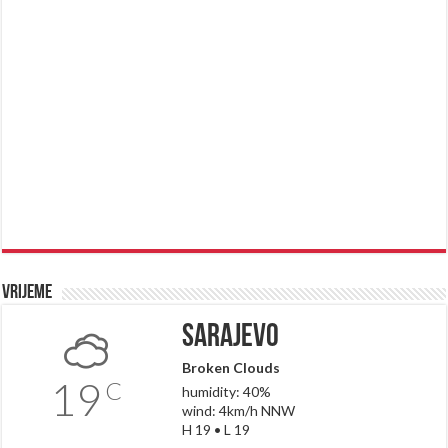
Vrijeme
Sarajevo
Broken Clouds
19
C
humidity: 40%
wind: 4km/h NNW
H 19 • L 19