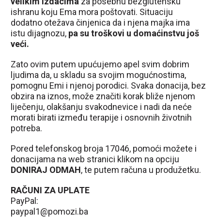
velikim izdacima
za posebnu bezglutensku
ishranu koju Ema mora poštovati. Situaciju
dodatno otežava činjenica da i njena majka ima
istu dijagnozu,
pa su troškovi u domaćinstvu još
veći.
Zato ovim putem upućujemo apel svim dobrim
ljudima da, u skladu sa svojim mogućnostima,
pomognu Emi i njenoj porodici. Svaka donacija, bez
obzira na iznos, može značiti korak bliže njenom
liječenju, olakšanju svakodnevice i nadi da neće
morati birati između terapije i osnovnih životnih
potreba.
Pored telefonskog broja 17046, pomoći možete i
donacijama na web stranici klikom na opciju
DONIRAJ ODMAH
, te putem računa u produžetku.
RAČUNI ZA UPLATE
PayPal:
paypal1@pomozi.ba