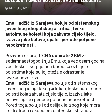
bolešću: Pomozimo joj da nastavi liječenje
24 ožujka, 2026
Ema Hadžić iz Sarajeva boluje od sistemskog
juvenilnog idiopatskog artritisa, teške
autoimune bolesti koja zahvata cijelo tijelo,
izaziva jake bolove, upale i periode potpune
nepokretnosti.
Pozivom na broj
17046 donirate 2 KM
za
sedamnaestogodišnju Emu, koja već osam godina
vodi tešku i iscrpljujuću borbu sa ozbiljnim
bolestima koje su joj otežale odrastanje i
svakodnevni život.
Ema Hadžić iz Sarajeva
boluje od sistemskog
juvenilnog idiopatskog artritisa, teške autoimune
bolesti koja zahvata cijelo tijelo, izaziva jake
bolove, upale i periode potpune nepokretnosti.
Pored toga, boluje i od celijakije, zbog koje mora
imati strogu i skupu bezglutensku ishranu, a