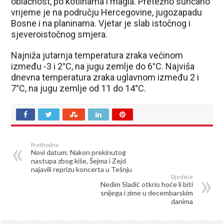
oblačnost, po kotlinama i magla. Pretežno sunčano
vrijeme je na području Hercegovine, jugozapadu
Bosne i na planinama. Vjetar je slab istočnog i
sjeveroistočnog smjera.
Najniža jutarnja temperatura zraka većinom
između -3 i 2°C, na jugu zemlje do 6°C. Najviša
dnevna temperatura zraka uglavnom između 2 i
7°C, na jugu zemlje od 11 do 14°C.
Prethodno
Novi datum: Nakon prekinutog
nastupa zbog kiše, Šejma i Zejd
najavili reprizu koncerta u Tešnju
Sljedeće
Nedim Sladić otkrio hoće li biti
snijega i zime u decembarskim
danima