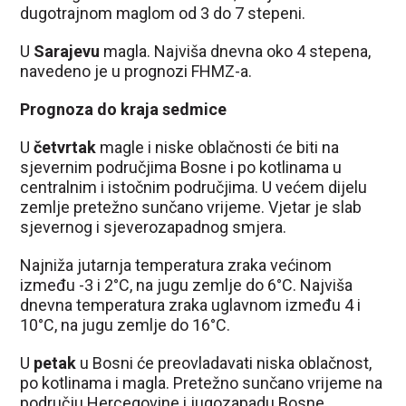
dugotrajnom maglom od 3 do 7 stepeni.
U
Sarajevu
magla. Najviša dnevna oko 4 stepena,
navedeno je u prognozi FHMZ-a.
Prognoza do kraja sedmice
U
četvrtak
magle i niske oblačnosti će biti na
sjevernim područjima Bosne i po kotlinama u
centralnim i istočnim područjima. U većem dijelu
zemlje pretežno sunčano vrijeme. Vjetar je slab
sjevernog i sjeverozapadnog smjera.
Najniža jutarnja temperatura zraka većinom
između -3 i 2°C, na jugu zemlje do 6°C. Najviša
dnevna temperatura zraka uglavnom između 4 i
10°C, na jugu zemlje do 16°C.
U
petak
u Bosni će preovladavati niska oblačnost,
po kotlinama i magla. Pretežno sunčano vrijeme na
području Hercegovine i jugozapadu Bosne.