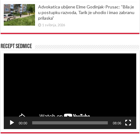
Advokatica ubijene Elme Godinjak-Prusac: “Bila je
u postupku razvoda, Tarik je uhodio i imao zabranu
prilaska”
1 svibnja, 2026
Recept sedmice
Reproduktor
videozapisa
00:00
08:06