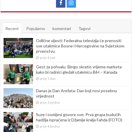
Recent
Popularno
komentari
Tagovi
Odlične vijesti: Federalna televizija će prenositi
sve utakmice Bosne i Hercegovine na Svjetskom
prvenstvu
prije 6 sati
Gest za pohvalu: Bingo skratio vrijeme marketa
kako bi radnici gledali utakmicu BiH – Kanada
prije 1 dan
Danas je Dan Arefata: Dan koji nosi posebnu
vrijednost
prije 2 tjedna
Suze i osmijesi govore sve: Prva grupa budućih
hadžija ispraćena iz Džamije kralja Fahda (FOTO)
prije 4 tjedna