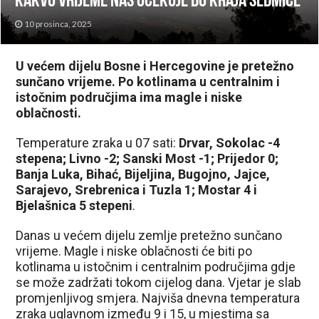
kakvo vrijeme nas očekuje do kraja sedmice
10 prosinca, 2025
U većem dijelu Bosne i Hercegovine je pretežno
sunčano vrijeme. Po kotlinama u centralnim i
istočnim područjima ima magle i niske
oblačnosti.
Temperature zraka u 07 sati:
Drvar, Sokolac -4
stepena; Livno -2; Sanski Most -1; Prijedor 0;
Banja Luka, Bihać, Bijeljina, Bugojno, Jajce,
Sarajevo, Srebrenica i Tuzla 1; Mostar 4 i
Bjelašnica 5 stepeni
.
Danas u većem dijelu zemlje pretežno sunčano
vrijeme. Magle i niske oblačnosti će biti po
kotlinama u istočnim i centralnim područjima gdje
se može zadržati tokom cijelog dana. Vjetar je slab
promjenljivog smjera. Najviša dnevna temperatura
zraka uglavnom između 9 i 15, u mjestima sa