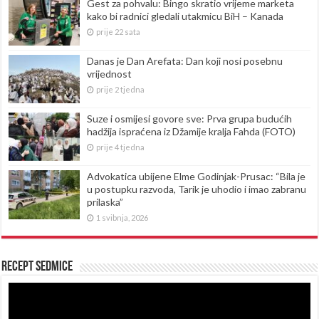
Gest za pohvalu: Bingo skratio vrijeme marketa
kako bi radnici gledali utakmicu BiH – Kanada
prije 22 sata
Danas je Dan Arefata: Dan koji nosi posebnu
vrijednost
prije 2 tjedna
Suze i osmijesi govore sve: Prva grupa budućih
hadžija ispraćena iz Džamije kralja Fahda (FOTO)
prije 4 tjedna
Advokatica ubijene Elme Godinjak-Prusac: “Bila je
u postupku razvoda, Tarik je uhodio i imao zabranu
prilaska”
1 svibnja, 2026
Recept sedmice
Reproduktor
videozapisa