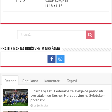
wind: 4km/h N
H 18 • L 18
Pratite nas na društvenim mrežama
Recent
Popularno
komentari
Tagovi
Odlične vijesti: Federalna televizija će prenositi
sve utakmice Bosne i Hercegovine na Svjetskom
prvenstvu
prije 3 sata