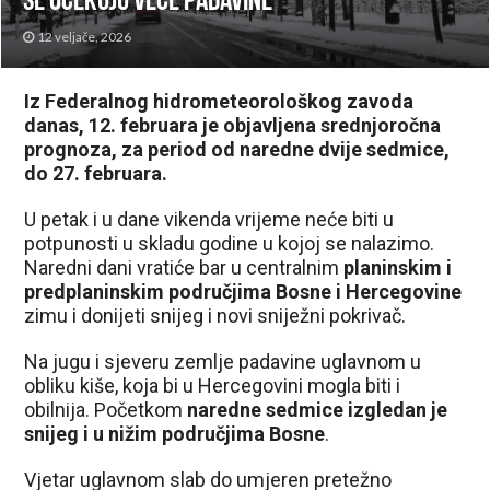
se očekuju veće padavine
12 veljače, 2026
Iz Federalnog hidrometeorološkog zavoda
danas, 12. februara je objavljena srednjoročna
prognoza, za period od naredne dvije sedmice,
do 27. februara.
U petak i u dane vikenda vrijeme neće biti u
potpunosti u skladu godine u kojoj se nalazimo.
Naredni dani vratiće bar u centralnim
planinskim i
predplaninskim područjima Bosne i Hercegovine
zimu i donijeti snijeg i novi sniježni pokrivač.
Na jugu i sjeveru zemlje padavine uglavnom u
obliku kiše, koja bi u Hercegovini mogla biti i
obilnija. Početkom
naredne sedmice izgledan je
snijeg i u nižim područjima Bosne
.
Vjetar uglavnom slab do umjeren pretežno