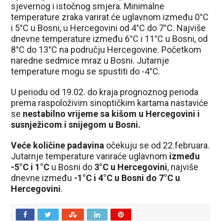
sjevernog i istočnog smjera. Minimalne
temperature zraka varirat će uglavnom između 0°C
i 5°C u Bosni, u Hercegovini od 4°C do 7°C. Najviše
dnevne temperature između 6°C i 11°C u Bosni, od
8°C do 13°C na području Hercegovine. Početkom
naredne sedmice mraz u Bosni. Jutarnje
temperature mogu se spustiti do -4°C.
U periodu od 19.02. do kraja prognoznog perioda
prema raspoloživim sinoptičkim kartama nastaviće
se
nestabilno vrijeme sa kišom u Hercegovini i
susnježicom i snijegom u Bosni.
Veće količine padavina
očekuju se od 22.februara.
Jutarnje temperature variraće uglavnom
između
-5°C i 1°C
u Bosni do
3°C u Hercegovini
, najviše
dnevne između
-1°C i 4°C u Bosni do 7°C u
Hercegovini
.