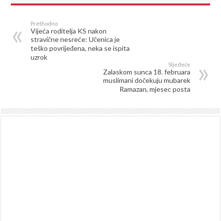
Prethodno
Vijeća roditelja KS nakon
stravične nesreće: Učenica je
teško povrijeđena, neka se ispita
uzrok
Sljedeće
Zalaskom sunca 18. februara
muslimani dočekuju mubarek
Ramazan, mjesec posta