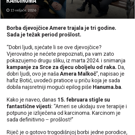
karcinoma
15 veljače, 2026
Borba djevojčice Amere trajala je tri godine.
Sada je težak period prošlost.
“Dobri ljudi, sjećate li se ove djevojčice?
Vjerovatno je nećete prepoznati, pa vam zato
pokazujemo drugu sliku, iz marta 2024. i snimanja
kampanje za Srce za djecu oboljelu od raka.
Da,
dobri ljudi, ovo je naša
Amera Malkoč
”, napisao je
hafiz Botić, uvodeći pratioce u priču koja je sada
dobila najsretniji mogući epilog piše
Hanuma.ba
.
Kako je naveo, danas
15. februara stigle su
fantastične vijesti
: “Ameri se ukidaju sve terapije i
potpuno je izliječena od karcinoma. Karcinom je
sada definitivno – prošlost!”
Riječ je o gotovo trogodišnjoj borbi jedne porodice,