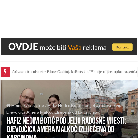
Advokatica ubijene Elme Godinjak-Prusac: “Bila je u postupku razvoda,
Osumnjičeni za ubistvo ostavio automobil na Darivi: “Pokušala je pobjeć
Home
/
Aktuelno
/
Hafiz Nedim Botić podijelio radosne vijesti:
Djevojčica Amera Malkoč izliječena od karcinoma
Hafiz Nedim Botić podijelio radosne vijesti:
Djevojčica Amera Malkoč izliječena od