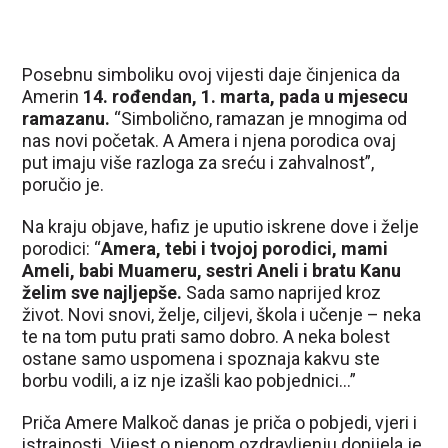
Posebnu simboliku ovoj vijesti daje činjenica da
Amerin
14. rođendan, 1. marta, pada u mjesecu
ramazanu.
“Simbolično, ramazan je mnogima od
nas novi početak. A Amera i njena porodica ovaj
put imaju više razloga za sreću i zahvalnost”,
poručio je.
Na kraju objave, hafiz je uputio iskrene dove i želje
porodici: “
Amera, tebi i tvojoj porodici, mami
Ameli, babi Muameru, sestri Aneli i bratu Kanu
želim sve najljepše.
Sada samo naprijed kroz
život. Novi snovi, želje, ciljevi, škola i učenje – neka
te na tom putu prati samo dobro. A neka bolest
ostane samo uspomena i spoznaja kakvu ste
borbu vodili, a iz nje izašli kao pobjednici…”
Priča Amerе Malkoč danas je priča o pobjedi, vjeri i
istrajnosti. Vijest o njenom ozdravljenju donijela je