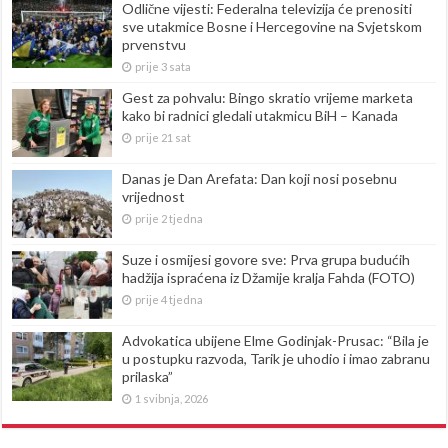
Odlične vijesti: Federalna televizija će prenositi
sve utakmice Bosne i Hercegovine na Svjetskom
prvenstvu
prije 3 sata
Gest za pohvalu: Bingo skratio vrijeme marketa
kako bi radnici gledali utakmicu BiH – Kanada
prije 21 sat
Danas je Dan Arefata: Dan koji nosi posebnu
vrijednost
prije 2 tjedna
Suze i osmijesi govore sve: Prva grupa budućih
hadžija ispraćena iz Džamije kralja Fahda (FOTO)
prije 4 tjedna
Advokatica ubijene Elme Godinjak-Prusac: “Bila je
u postupku razvoda, Tarik je uhodio i imao zabranu
prilaska”
1 svibnja, 2026