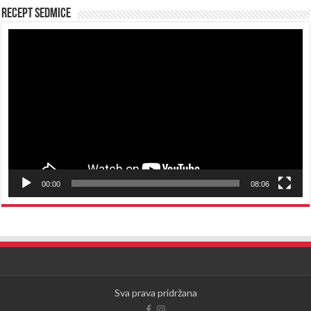
Recept sedmice
Reproduktor
videozapisa
00:00
08:06
Sva prava pridržana