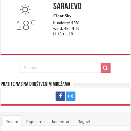
Sarajevo
Clear Sky
18
C
humidity: 45%
wind: 4km/h N
H 18 • L 18
Pratite nas na društvenim mrežama
Recent
Popularno
komentari
Tagovi