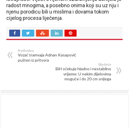
radost mnogima, a posebno onima koji su uz nju i
njenu porodicu bili u mislima i dovama tokom
cijelog procesa liječenja.
Prethodno
Vozač tramvaja Adnan Kasapović
pušten iz pritvora
Sljedeće
BiH očekuje hladno i nestabilno
vrijeme: U nekim dijelovima
moguće i do 20 cm snijega