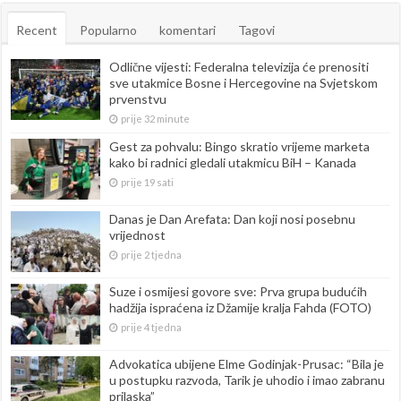
Recent
Popularno
komentari
Tagovi
Odlične vijesti: Federalna televizija će prenositi
sve utakmice Bosne i Hercegovine na Svjetskom
prvenstvu
prije 32 minute
Gest za pohvalu: Bingo skratio vrijeme marketa
kako bi radnici gledali utakmicu BiH – Kanada
prije 19 sati
Danas je Dan Arefata: Dan koji nosi posebnu
vrijednost
prije 2 tjedna
Suze i osmijesi govore sve: Prva grupa budućih
hadžija ispraćena iz Džamije kralja Fahda (FOTO)
prije 4 tjedna
Advokatica ubijene Elme Godinjak-Prusac: “Bila je
u postupku razvoda, Tarik je uhodio i imao zabranu
prilaska”