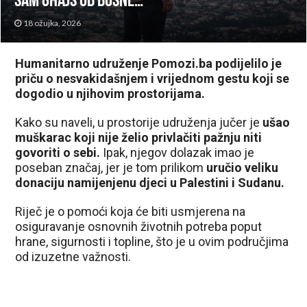
sam Ghajs od Bosne…”
18 ožujka, 2026
Humanitarno udruženje Pomozi.ba podijelilo je
priču o nesvakidašnjem i vrijednom gestu koji se
dogodio u njihovim prostorijama.
Kako su naveli, u prostorije udruženja jučer je
ušao
muškarac koji nije želio privlačiti pažnju niti
govoriti o sebi.
Ipak, njegov dolazak imao je
poseban značaj, jer je tom prilikom
uručio veliku
donaciju namijenjenu djeci u Palestini i Sudanu.
Riječ je o pomoći koja će biti usmjerena na
osiguravanje osnovnih životnih potreba poput
hrane, sigurnosti i topline, što je u ovim područjima
od izuzetne važnosti.