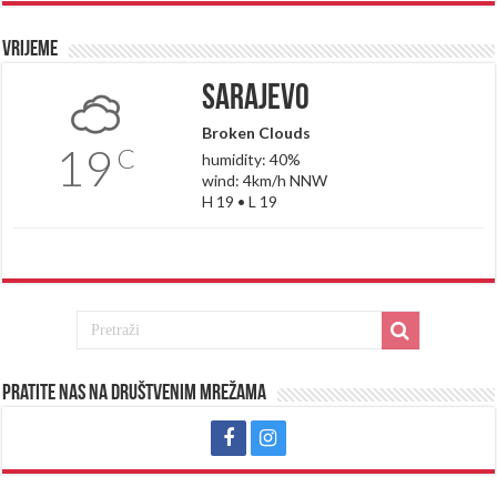
Vrijeme
Sarajevo
Broken Clouds
19
C
humidity: 40%
wind: 4km/h NNW
H 19 • L 19
Pratite nas na društvenim mrežama