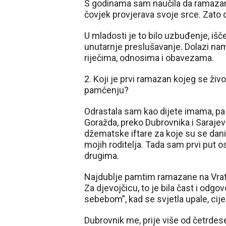
S godinama sam naučila da ramaza
čovjek provjerava svoje srce. Zat
U mladosti je to bilo uzbuđenje, išč
unutarnje preslušavanje. Dolazi na
riječima, odnosima i obavezama.
2. Koji je prvi ramazan kojeg se živ
pamćenju?
Odrastala sam kao dijete imama, pa
Goražda, preko Dubrovnika i Saraje
džematske iftare za koje su se dan
mojih roditelja. Tada sam prvi put os
drugima.
Najdublje pamtim ramazane na Vratnik
Za djevojčicu, to je bila čast i odg
sebebom”, kad se svjetla upale, cije
Dubrovnik me, prije više od četrdeset