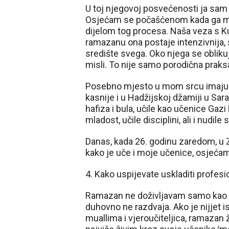
U toj njegovoj posvećenosti ja sam 
Osjećam se počašćenom kada ga mogu
dijelom tog procesa. Naša veza s Ku
ramazanu ona postaje intenzivnija, s
središte svega. Oko njega se obliku
misli. To nije samo porodična prak
Posebno mjesto u mom srcu imaju 
kasnije i u Hadžijskoj džamiji u Sa
hafiza i bula, učile kao učenice Ga
mladost, učile disciplini, ali i nudile
Danas, kada 26. godinu zaredom, u
kako je uče i moje učenice, osjećam
4. Kako uspijevate uskladiti profe
Ramazan ne doživljavam samo kao li
duhovno ne razdvaja. Ako je nijjet i
muallima i vjeroučiteljica, ramazan 