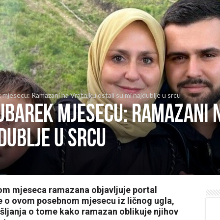
k mjesecu: Ramazani na Vratniku ostali su mi najdublje u srcu
mubarek mjesecu: Ramazani 
jdublje u srcu
kom mjeseca ramazana objavljuje portal
e o ovom posebnom mjesecu iz ličnog ugla,
išljanja o tome kako ramazan oblikuje njihov