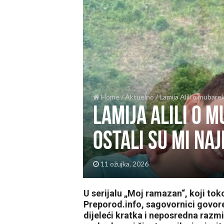
Home
/
Aktuelno
/
Lamija Alili o mubare
Lamija Alili o 
ostali su mi na
11 ožujka, 2026
U serijalu „Moj ramazan“, koji to
Preporod.info, sagovornici govor
dijeleći kratka i neposredna razm