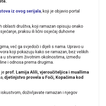
ete.
stova iz ovog serijala
, koji je objavio portal
tih oblasti društva, koji ramazan opisuju onako
sjećanje, praksu ili lični osjećaj duhovne
ima, već ga svjedoči i dijeli s nama. Upravo u
ovora koji pokazuju kako se ramazan, bez velikih
lama u stvarnim životnim okolnostima, između
pline i odnosa prema drugima.
 je
prof. Lamija Alili, vjeroučiteljica i muallima
ma,
djetinjstvo provela u Foči, Kopačima kod
 iskustvom, doživljavate ramazan i njegov