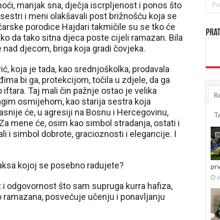
oći, manjak sna, dječja iscrpljenost i ponos što
sestri i meni olakšavali post brižnošću koja se
ičarske porodice Hajdari takmičile su se tko će
Prat
etko da tako sitna djeca poste cijeli ramazan. Bila
e nad djecom, briga koja gradi čovjeka.
ć, koja je tada, kao srednjoškolka, prodavala
ma bi ga, protekcijom, točila u zdjele, da ga
iftara. Taj mali čin pažnje ostao je velika
R
gim osmijehom, kao starija sestra koja
Kasnije će, u agresiji na Bosnu i Hercegovinu,
T
Za mene će, osim kao simbol stradanja, ostati i
li i simbol dobrote, gracioznosti i elegancije. I
praksa kojoj se posebno radujete?
pr
p
t i odgovornost što sam supruga kurra hafiza,
bno ramazana, posvećuje učenju i ponavljanju