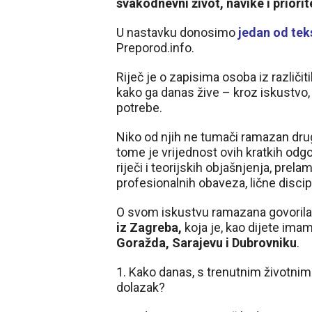
svakodnevni život, navike i priorit
U nastavku donosimo
jedan od tek
Preporod.info.
Riječ je o zapisima osoba iz različi
kako ga danas žive – kroz iskustvo, 
potrebe.
Niko od njih ne tumači ramazan drug
tome je vrijednost ovih kratkih odg
riječi i teorijskih objašnjenja, pre
profesionalnih obaveza, lične disci
O svom iskustvu ramazana govorila
iz Zagreba,
koja je, kao dijete ima
Goražda, Sarajevu i Dubrovniku
.
1. Kako danas, s trenutnim životnim
dolazak?