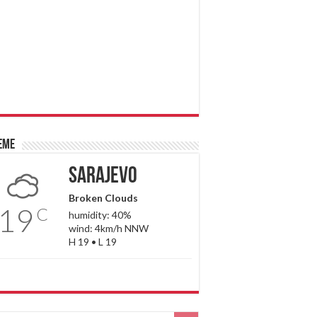
eme
Sarajevo
Broken Clouds
19
C
humidity: 40%
wind: 4km/h NNW
H 19 • L 19