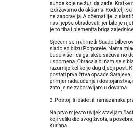
sunce koje ne žuri da zađe. Kratke n
izdržavamo do akšama. Roditelji su 
ne zaboravlja. A džematlije iz slast
nas ljepše obradovati, jer bilo je rij
je to tiha i plemenita briga zajednic
Sjećam se i rahmetli Suade Dilberovi
sladoled blizu Porporele. Nama mlađi
bude više i da ga lakše sačuvamo do 
uspomena. Obraćala bi nam se s bla
razumije koliko je dug dječji post. 
postati prva žrtva opsade Sarajeva. 
primjer rada, učenja i dostojanstva, a
zato je ne zaboravljam u dovama.
3. Postoji li ibadet ili ramazanska 
Na prvo mjesto uvijek stavljam čas
koji veliki dio svog života, a pose
Kur’ana.