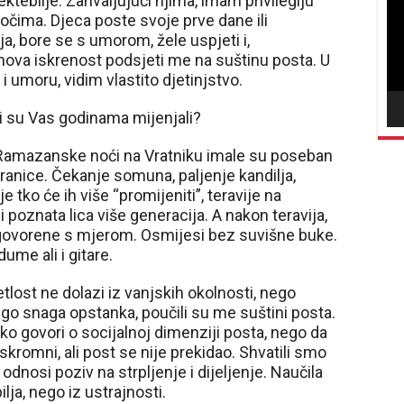
teblije. Zahvaljujući njima, imam privilegiju
vid
 očima. Djeca poste svoje prve dane ili
nja, bore se s umorom, žele uspjeti i,
hova iskrenost podsjeti me na suštinu posta. U
 umoru, vidim vlastito djetinjstvo.
ji su Vas godinama mijenjali?
 Ramazanske noći na Vratniku imale su poseban
 granice. Čekanje somuna, paljenje kandilja,
ko će ih više “promijeniti”, teravije na
poznata lica više generacija. A nakon teravija,
zgovorene s mjerom. Osmijesi bez suvišne buke.
dume ali i gitare.
tlost ne dolazi iz vanjskih okolnosti, nego
nego snaga opstanka, poučili su me suštini posta.
ko govori o socijalnoj dimenziji posta, nego da
 su skromni, ali post se nije prekidao. Shvatili smo
nosi poziv na strpljenje i dijeljenje. Naučila
lja, nego iz ustrajnosti.