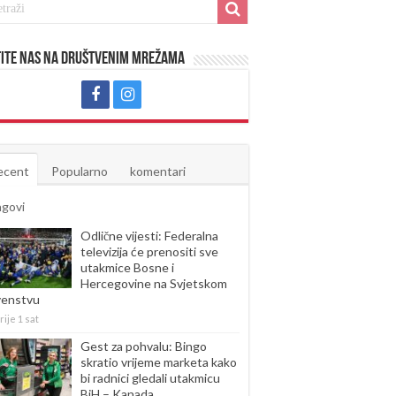
ite nas na društvenim mrežama
ecent
Popularno
komentari
agovi
Odlične vijesti: Federalna
televizija će prenositi sve
utakmice Bosne i
Hercegovine na Svjetskom
venstvu
rije 1 sat
Gest za pohvalu: Bingo
skratio vrijeme marketa kako
bi radnici gledali utakmicu
BiH – Kanada