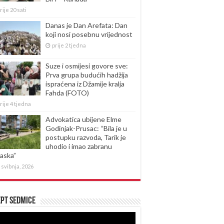
rije 20 sati
Danas je Dan Arefata: Dan
koji nosi posebnu vrijednost
prije 2 tjedna
Suze i osmijesi govore sve:
Prva grupa budućih hadžija
ispraćena iz Džamije kralja
Fahda (FOTO)
rije 4 tjedna
Advokatica ubijene Elme
Godinjak-Prusac: “Bila je u
postupku razvoda, Tarik je
uhodio i imao zabranu
laska”
 svibnja, 2026
pt sedmice
produktor