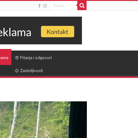
 teme
Pitanja i odgovori
Zanimljivosti