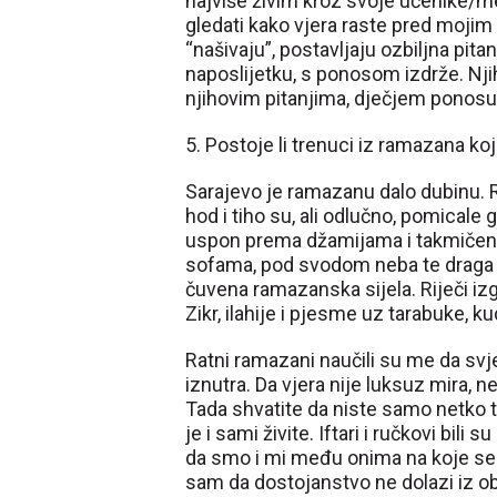
najviše živim kroz svoje učenike/mek
gledati kako vjera raste pred mojim
“našivaju”, postavljaju ozbiljna pita
naposlijetku, s ponosom izdrže. Nji
njihovim pitanjima, dječjem ponosu i
5. Postoje li trenuci iz ramazana ko
Sarajevo je ramazanu dalo dubinu.
hod i tiho su, ali odlučno, pomicale
uspon prema džamijama i takmičenje t
sofama, pod svodom neba te draga i 
čuvena ramazanska sijela. Riječi i
Zikr, ilahije i pjesme uz tarabuke, ku
Ratni ramazani naučili su me da svje
iznutra. Da vjera nije luksuz mira, 
Tada shvatite da niste samo netko t
je i sami živite. Iftari i ručkovi bili
da smo i mi među onima na koje se od
sam da dostojanstvo ne dolazi iz obi