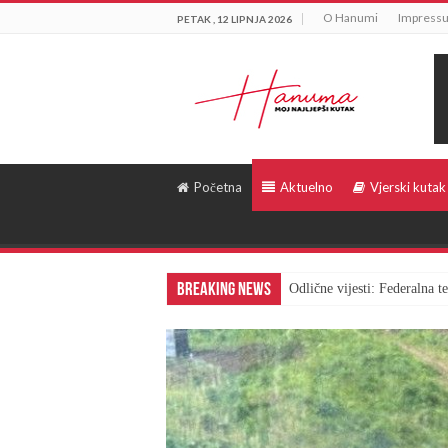
O Hanumi
Impress
PETAK , 12 LIPNJA 2026
Početna
Aktuelno
Vjerski kutak
Breaking News
Odlične vijesti: Federalna 