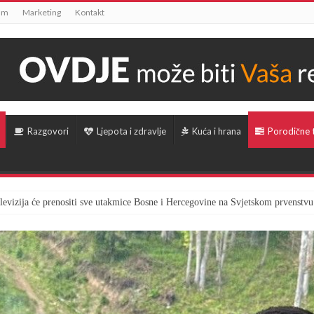
um
Marketing
Kontakt
Razgovori
Ljepota i zdravlje
Kuća i hrana
Porodične
televizija će prenositi sve utakmice Bosne i Hercegovine na Svjetskom prvenstvu