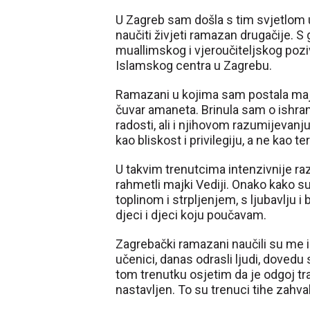
U Zagreb sam došla s tim svjetlom u
naučiti živjeti ramazan drugačije. 
muallimskog i vjeroučiteljskog poz
Islamskog centra u Zagrebu.
Ramazani u kojima sam postala maj
čuvar amaneta. Brinula sam o ishrani
radosti, ali i njihovom razumijevanj
kao bliskost i privilegiju, a ne kao ter
U takvim trenutcima intenzivnije razm
rahmetli majki Vediji. Onako kako su 
toplinom i strpljenjem, s ljubavlju i 
djeci i djeci koju poučavam.
Zagrebački ramazani naučili su me i
učenici, danas odrasli ljudi, dovedu 
tom trenutku osjetim da je odgoj tra
nastavljen. To su trenuci tihe zahva