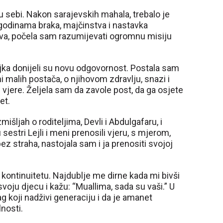
 sebi. Nakon sarajevskih mahala, trebalo je
S godinama braka, majčinstva i nastavka
iva, počela sam razumijevati ogromnu misiju
ka donijeli su novu odgovornost. Postala sam
 malih postača, o njihovom zdravlju, snazi i
u vjere. Željela sam da zavole post, da ga osjete
et.
išljah o roditeljima, Devli i Abdulgafaru, i
sestri Lejli i meni prenosili vjeru, s mjerom,
bez straha, nastojala sam i ja prenositi svojoj
 kontinuitetu. Najdublje me dirne kada mi bivši
svoju djecu i kažu: “Muallima, sada su vaši.” U
g koji nadživi generaciju i da je amanet
lnosti.