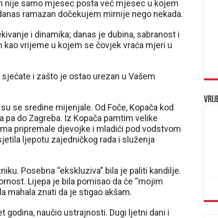
n nije samo mjesec posta već mjesec u kojem
o danas ramazan dočekujem mirnije nego nekada.
ekivanje i dinamika; danas je dubina, sabranost i
m kao vrijeme u kojem se čovjek vraća mjeri u
o sjećate i zašto je ostao urezan u Vašem
Vrij
 su se sredine mijenjale. Od Foče, Kopača kod
va pa do Zagreba. Iz Kopača pamtim velike
ima pripremale djevojke i mladići pod vodstvom
jetila ljepotu zajedničkog rada i služenja
u. Posebna “ekskluziva” bila je paliti kandilje.
ovornost. Lijepa je bila pomisao da će “mojim
la mahala znati da je stigao akšam.
 godina, naučio ustrajnosti. Dugi ljetni dani i