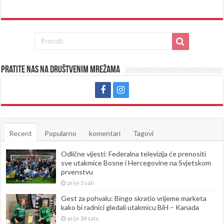
Pratite nas na društvenim mrežama
Recent
Popularno
komentari
Tagovi
Odlične vijesti: Federalna televizija će prenositi
sve utakmice Bosne i Hercegovine na Svjetskom
prvenstvu
prije 5 sati
Gest za pohvalu: Bingo skratio vrijeme marketa
kako bi radnici gledali utakmicu BiH – Kanada
prije 24 sata