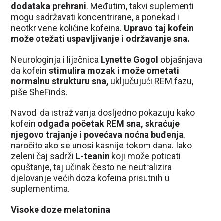
dodataka prehrani
. Međutim, takvi suplementi
mogu sadržavati koncentrirane, a ponekad i
neotkrivene količine kofeina.
Upravo taj kofein
može otežati uspavljivanje i održavanje sna.
Neurologinja i liječnica
Lynette Gogol
objašnjava
da kofein
stimulira mozak i može ometati
normalnu strukturu sna,
uključujući REM fazu,
piše SheFinds.
Navodi da istraživanja dosljedno pokazuju kako
kofein
odgađa početak REM sna, skraćuje
njegovo trajanje i povećava noćna buđenja
,
naročito ako se unosi kasnije tokom dana. Iako
zeleni čaj sadrži
L-teanin
koji može poticati
opuštanje, taj učinak često ne neutralizira
djelovanje većih doza kofeina prisutnih u
suplementima.
Visoke doze melatonina