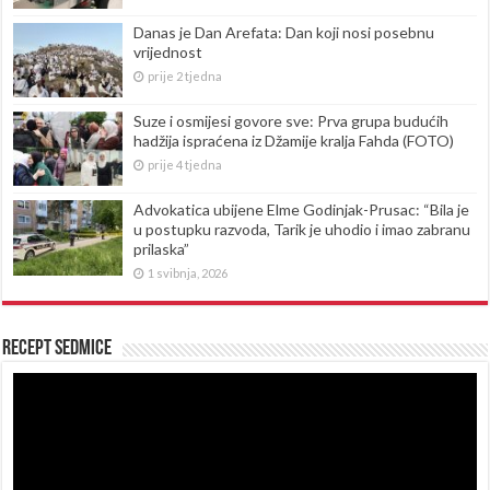
Danas je Dan Arefata: Dan koji nosi posebnu
vrijednost
prije 2 tjedna
Suze i osmijesi govore sve: Prva grupa budućih
hadžija ispraćena iz Džamije kralja Fahda (FOTO)
prije 4 tjedna
Advokatica ubijene Elme Godinjak-Prusac: “Bila je
u postupku razvoda, Tarik je uhodio i imao zabranu
prilaska”
1 svibnja, 2026
Recept sedmice
Reproduktor
videozapisa