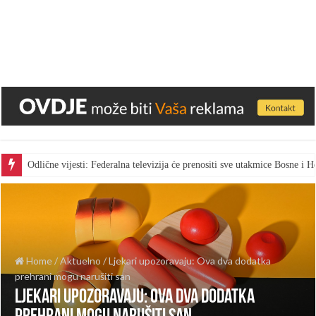
Odlične vijesti: Federalna televizija će prenositi sve utakmice Bosne i
Home
/
Aktuelno
/
Ljekari upozoravaju: Ova dva dodatka
prehrani mogu narušiti san
Ljekari upozoravaju: Ova dva dodatka