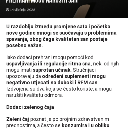
prehrani mogu narušiti san
14 siječnja, 2026
U razdoblju između promjene sata i početka
nove godine mnogi se suočavaju s problemima
spavanja, zbog čega kvalitetan san postaje
posebno važan.
Iako dodaci prehrani mogu pomoći kod
uspavljivanja ili regulacije ritma sna,
neki od njih
mogu imati
suprotan učinak
. Stručnjaci
upozoravaju da
određeni suplementi mogu
negativno utjecati na duboki i REM san
.
Izdvojena su dva koja se često koriste, a mogu
narušiti kvalitetu odmora.
Dodaci zelenog čaja
Zeleni čaj
poznat je po brojnim zdravstvenim
prednostima, a često se
konzumira i u obliku