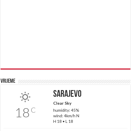
Vrijeme
Sarajevo
Clear Sky
18
C
humidity: 45%
wind: 4km/h N
H 18 • L 18