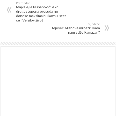
Prethodno
Majka Ajle Nuhanović: Ako
drugostepena presuda ne
donese maksimalnu kaznu, stat
će i Vejsilov život
Sljedeće
Mjesec Allahove milosti: Kada
nam stiže Ramazan?