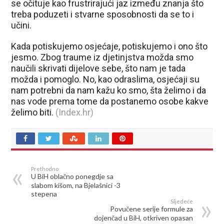
se očituje kao frustrirajući jaz između znanja što
treba poduzeti i stvarne sposobnosti da se to i
učini.
Kada potiskujemo osjećaje, potiskujemo i ono što
jesmo. Zbog traume iz djetinjstva možda smo
naučili skrivati dijelove sebe, što nam je tada
možda i pomoglo. No, kao odraslima, osjećaji su
nam potrebni da nam kažu ko smo, šta želimo i da
nas vode prema tome da postanemo osobe kakve
želimo biti.
(Index.hr)
Prethodno
U BiH oblačno ponegdje sa
slabom kišom, na Bjelašnici -3
stepena
Sljedeće
Povučene serije formule za
dojenčad u BiH, otkriven opasan