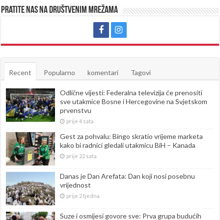
Pratite nas na društvenim mrežama
Recent
Popularno
komentari
Tagovi
Odlične vijesti: Federalna televizija će prenositi
sve utakmice Bosne i Hercegovine na Svjetskom
prvenstvu
prije 4 sata
Gest za pohvalu: Bingo skratio vrijeme marketa
kako bi radnici gledali utakmicu BiH – Kanada
prije 22 sata
Danas je Dan Arefata: Dan koji nosi posebnu
vrijednost
prije 2 tjedna
Suze i osmijesi govore sve: Prva grupa budućih