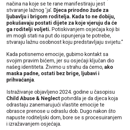
načina na koje se te rane manifestiraju jest
stvaranje lažnog ‘ja’.
Djeca prirodno žude za
ljubavlju i brigom roditelja. Kada to ne dobiju,
pokušavaju postati dijete za koje vjeruju da će
ga roditelji voljeti.
Potiskivanjem osjećaja koji bi
im mogli stati na put do ispunjenja te potrebe,
stvaraju lažnu osobnost koju predstavljaju svijetu.”
Kada potisnemo emocije, gubimo kontakt sa
svojim pravim bićem, jer su osjećaji ključan dio
našeg identiteta. Živimo u strahu da ćemo,
ako
maska padne, ostati bez brige, ljubavi i
prihvaćanja
.
Istraživanje objavljeno 2024. godine u časopisu
Child Abuse & Neglect
potvrdila je da djeca koja
odrastaju zanemarujući vlastite emocije te
obrasce prenose u odraslu dob. Dugo nakon što
napuste roditeljski dom, bore se s procesuiranjem
i izražavanjem osjećaja.