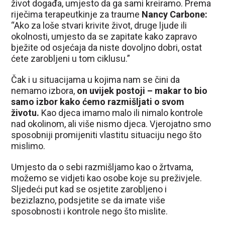
život događa, umjesto da ga sami kreiramo. Prema
riječima terapeutkinje za traume
Nancy Carbone:
“Ako za loše stvari krivite život, druge ljude ili
okolnosti, umjesto da se zapitate kako zapravo
bježite od osjećaja da niste dovoljno dobri, ostat
ćete zarobljeni u tom ciklusu.”
Čak i u situacijama u kojima nam se čini da
nemamo izbora,
on uvijek postoji – makar to bio
samo izbor kako ćemo razmišljati o svom
životu.
Kao djeca imamo malo ili nimalo kontrole
nad okolinom, ali više nismo djeca. Vjerojatno smo
sposobniji promijeniti vlastitu situaciju nego što
mislimo.
Umjesto da o sebi razmišljamo kao o žrtvama,
možemo se vidjeti kao osobe koje su preživjele.
Sljedeći put kad se osjetite zarobljeno i
bezizlazno, podsjetite se da imate više
sposobnosti i kontrole nego što mislite.