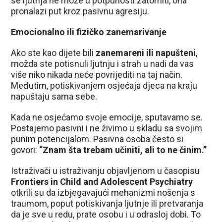
se ljutnja ne može u potpunosti zatomiti, ona
pronalazi put kroz pasivnu agresiju.
Emocionalno ili fizičko zanemarivanje
Ako ste kao dijete bili
zanemareni ili napušteni
,
možda ste potisnuli ljutnju i strah u nadi da vas
više niko nikada neće povrijediti na taj način.
Međutim, potiskivanjem osjećaja djeca na kraju
napuštaju sama sebe.
Kada ne osjećamo svoje emocije, sputavamo se.
Postajemo pasivni i ne živimo u skladu sa svojim
punim potencijalom. Pasivna osoba često si
govori:
“Znam šta trebam učiniti, ali to ne činim.”
Istraživači u istraživanju objavljenom u časopisu
Frontiers in Child and Adolescent Psychiatry
otkrili su da izbjegavajući mehanizmi nošenja s
traumom, poput potiskivanja ljutnje ili pretvaranja
da je sve u redu, prate osobu i u odrasloj dobi. To