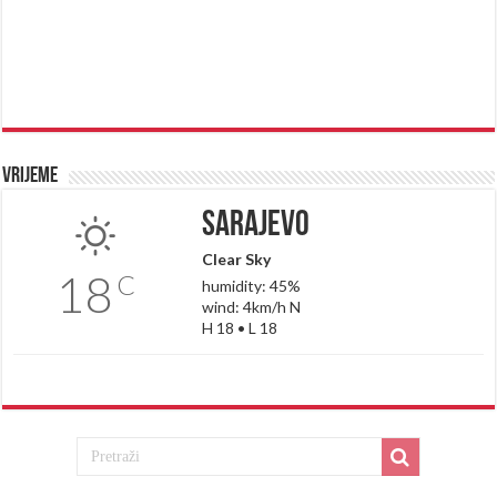
Vrijeme
Sarajevo
Clear Sky
18
C
humidity: 45%
wind: 4km/h N
H 18 • L 18