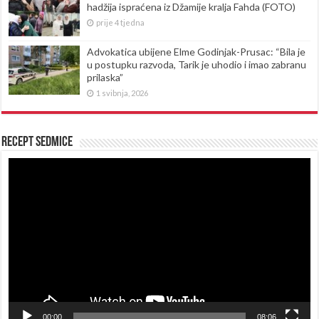
hadžija ispraćena iz Džamije kralja Fahda (FOTO)
prije 4 tjedna
Advokatica ubijene Elme Godinjak-Prusac: “Bila je
u postupku razvoda, Tarik je uhodio i imao zabranu
prilaska”
1 svibnja, 2026
Recept sedmice
Reproduktor
videozapisa
00:00
08:06