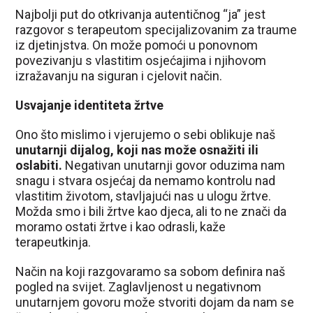
Najbolji put do otkrivanja autentičnog “ja” jest
razgovor s terapeutom specijalizovanim za traume
iz djetinjstva. On može pomoći u ponovnom
povezivanju s vlastitim osjećajima i njihovom
izražavanju na siguran i cjelovit način.
Usvajanje identiteta žrtve
Ono što mislimo i vjerujemo o sebi oblikuje naš
unutarnji dijalog, koji nas može osnažiti ili
oslabiti.
Negativan unutarnji govor oduzima nam
snagu i stvara osjećaj da nemamo kontrolu nad
vlastitim životom, stavljajući nas u ulogu žrtve.
Možda smo i bili žrtve kao djeca, ali to ne znači da
moramo ostati žrtve i kao odrasli, kaže
terapeutkinja.
Način na koji razgovaramo sa sobom definira naš
pogled na svijet. Zaglavljenost u negativnom
unutarnjem govoru može stvoriti dojam da nam se