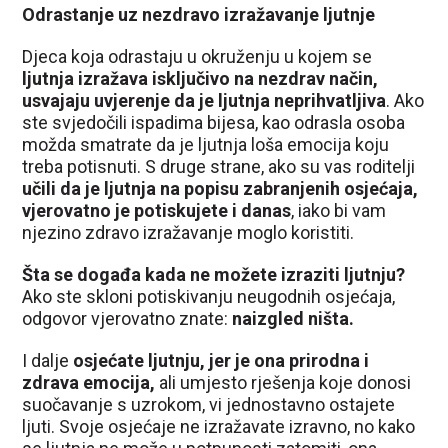
Odrastanje uz nezdravo izražavanje ljutnje
Djeca koja odrastaju u okruženju u kojem se
ljutnja izražava isključivo na nezdrav način,
usvajaju uvjerenje da je ljutnja neprihvatljiva
. Ako
ste svjedočili ispadima bijesa, kao odrasla osoba
možda smatrate da je ljutnja loša emocija koju
treba potisnuti. S druge strane, ako su vas roditelji
učili da je ljutnja na popisu zabranjenih osjećaja,
vjerovatno je potiskujete i danas
, iako bi vam
njezino zdravo izražavanje moglo koristiti.
Šta se događa kada ne možete izraziti ljutnju?
Ako ste skloni potiskivanju neugodnih osjećaja,
odgovor vjerovatno znate:
naizgled ništa.
I dalje
osjećate ljutnju, jer je ona prirodna i
zdrava emocija,
ali umjesto rješenja koje donosi
suočavanje s uzrokom, vi jednostavno ostajete
ljuti. Svoje osjećaje ne izražavate izravno, no kako