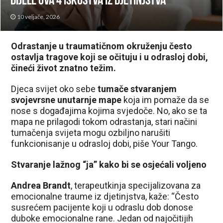
dijele ova 4 iskustva iz djetinjstva
10 veljače, 2026
Odrastanje u traumatičnom okruženju često
ostavlja tragove koji se očituju i u odrasloj dobi,
čineći život znatno težim.
Djeca svijet oko sebe
tumače stvaranjem
svojevrsne unutarnje mape
koja im pomaže da se
nose s događajima kojima svjedoče. No, ako se ta
mapa ne prilagodi tokom odrastanja, stari načini
tumačenja svijeta mogu ozbiljno narušiti
funkcionisanje u odrasloj dobi, piše Your Tango.
Stvaranje lažnog “ja” kako bi se osjećali voljeno
Andrea Brandt
, terapeutkinja specijalizovana za
emocionalne traume iz djetinjstva, kaže: “Često
susrećem pacijente koji u odraslu dob donose
duboke emocionalne rane. Jedan od najočitijih