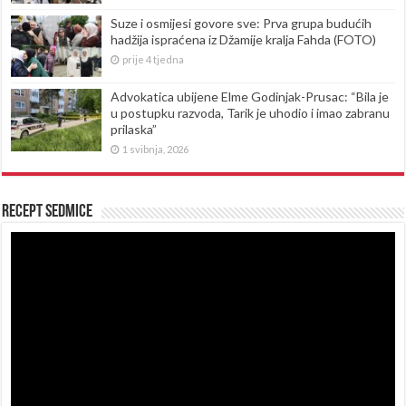
Suze i osmijesi govore sve: Prva grupa budućih
hadžija ispraćena iz Džamije kralja Fahda (FOTO)
prije 4 tjedna
Advokatica ubijene Elme Godinjak-Prusac: “Bila je
u postupku razvoda, Tarik je uhodio i imao zabranu
prilaska”
1 svibnja, 2026
Recept sedmice
Reproduktor
videozapisa