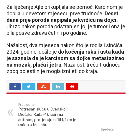
Za liječenje Ajle prikupljala se pomoć. Karcinom je
dobila u devetom mjesecu prve trudnoće.
Deset
dana prije poroda napipala je kvržicu na dojci.
Ubrzo nakon poroda odstranjen joj je tumor i ona je
bila posve zdrava četiri i po godine.
Nažalost, dva mjeseca nakon što je rodila i sinčića
2024. godine, došlo je do
kočenja ruku i usta kada
je saznala da je karcinom sa dojke metastazirao
na mozak, pluća i jetru
. Nažalost, treću trudnoću
zbog bolesti nije mogla iznijeti do kraja.
Prethodno
Potresan slučaj u Švedskoj:
Dječaka Raifa (4), koji ima
autizam, protjeruju u BiH, iako je
rođen u Malmöu
Sljedeće