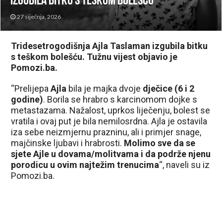
izgubila bitku s teškom bolešću
27 siječnja, 2026
Tridesetrogodišnja Ajla Taslaman izgubila bitku
s teškom bolešću. Tužnu vijest objavio je
Pomozi.ba.
“Prelijepa
Ajla
bila je majka dvoje
dječice (6 i 2
godine)
. Borila se hrabro s karcinomom dojke s
metastazama. Nažalost, uprkos liječenju, bolest se
vratila i ovaj put je bila nemilosrdna. Ajla je ostavila
iza sebe neizmjernu prazninu, ali i primjer snage,
majčinske ljubavi i hrabrosti.
Molimo sve da se
sjete Ajle u dovama/molitvama i da podrže njenu
porodicu u ovim najtežim trenucima
“, naveli su iz
Pomozi.ba.