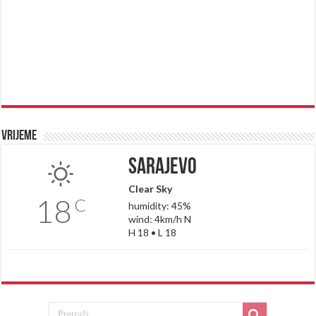
Vrijeme
Sarajevo
Clear Sky
18
C
humidity: 45%
wind: 4km/h N
H 18 • L 18