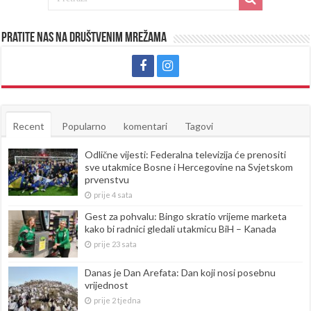
Pratite nas na društvenim mrežama
Recent
Popularno
komentari
Tagovi
Odlične vijesti: Federalna televizija će prenositi
sve utakmice Bosne i Hercegovine na Svjetskom
prvenstvu
prije 4 sata
Gest za pohvalu: Bingo skratio vrijeme marketa
kako bi radnici gledali utakmicu BiH – Kanada
prije 23 sata
Danas je Dan Arefata: Dan koji nosi posebnu
vrijednost
prije 2 tjedna