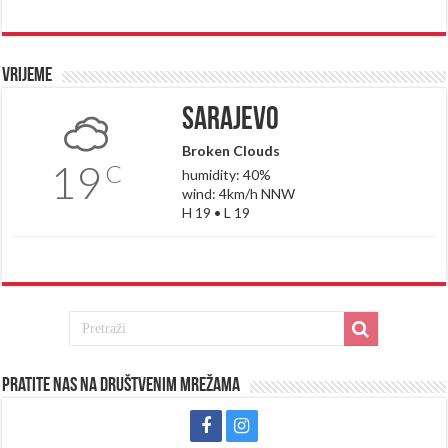
Vrijeme
Sarajevo
Broken Clouds
19
C
humidity: 40%
wind: 4km/h NNW
H 19 • L 19
Pratite nas na društvenim mrežama