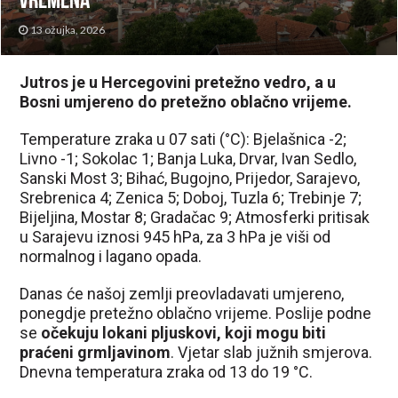
vremena
13 ožujka, 2026
Jutros je u Hercegovini pretežno vedro, a u
Bosni umjereno do pretežno oblačno vrijeme.
Temperature zraka u 07 sati (°C): Bjelašnica -2;
Livno -1; Sokolac 1; Banja Luka, Drvar, Ivan Sedlo,
Sanski Most 3; Bihać, Bugojno, Prijedor, Sarajevo,
Srebrenica 4; Zenica 5; Doboj, Tuzla 6; Trebinje 7;
Bijeljina, Mostar 8; Gradačac 9; Atmosferki pritisak
u Sarajevu iznosi 945 hPa, za 3 hPa je viši od
normalnog i lagano opada.
Danas će našoj zemlji preovladavati umjereno,
ponegdje pretežno oblačno vrijeme. Poslije podne
se
očekuju lokani pljuskovi, koji mogu biti
praćeni grmljavinom
. Vjetar slab južnih smjerova.
Dnevna temperatura zraka od 13 do 19 °C.