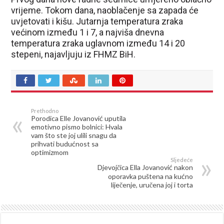
vrijeme. Tokom dana, naoblačenje sa zapada će
uvjetovati i kišu. Jutarnja temperatura zraka
većinom između 1 i 7, a najviša dnevna
temperatura zraka uglavnom između 14 i 20
stepeni, najavljuju iz FHMZ BiH.
Prethodno
Porodica Elle Jovanović uputila
emotivno pismo bolnici: Hvala
vam što ste joj ulili snagu da
prihvati budućnost sa
optimizmom
Sljedeće
Djevojčica Ella Jovanović nakon
oporavka puštena na kućno
liječenje, uručena joj i torta