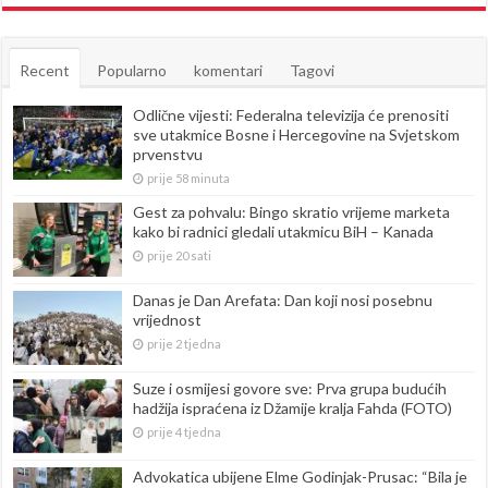
Recent
Popularno
komentari
Tagovi
Odlične vijesti: Federalna televizija će prenositi
sve utakmice Bosne i Hercegovine na Svjetskom
prvenstvu
prije 58 minuta
Gest za pohvalu: Bingo skratio vrijeme marketa
kako bi radnici gledali utakmicu BiH – Kanada
prije 20 sati
Danas je Dan Arefata: Dan koji nosi posebnu
vrijednost
prije 2 tjedna
Suze i osmijesi govore sve: Prva grupa budućih
hadžija ispraćena iz Džamije kralja Fahda (FOTO)
prije 4 tjedna
Advokatica ubijene Elme Godinjak-Prusac: “Bila je