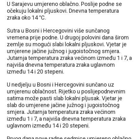
U Sarajevu umjereno oblačno. Poslije podne se
očekuju lokalni pljuskovi. Dnevna temperatura
zraka oko 14 °C.
Sutra u Bosni i Hercegovini više sunčanog
vremena prije podne. U drugoj polovini dana širom
zemlje su mogući slabi lokalni pljuskovi. Vjetar je
umjerene jačine južnog i jugoistočnog smjera.
Jutarnja temperatura zraka većinom između 1 i 7, a
najviša dnevna temperatura zraka uglavnom
između 14 i 20 stepeni.
U nedjelju u Bosni i Hercegovini sunčano uz
umjerenu oblačnost. Rijetko u poslijepodnevnim
satima može pasti slab lokalni pljusak. Vjetar je
slab do umjerene jačine južnog i jugoistočnog
smjera. Jutarnja temperatura zraka većinom
između 1 i 7, a najviša dnevna temperatura zraka
uglavnom između 14 i 20 stepeni.
Prvog dana nove radne sedmice umjereno oblačno