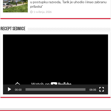
u postupku razvoda, Tarik je uhodio i imao zabranu
prilaska”
1 svibnja, 2026
Recept sedmice
Reproduktor
videozapisa
00:00
08:06