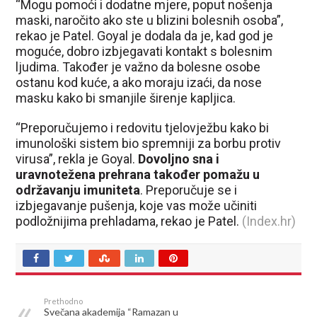
“Mogu pomoći i dodatne mjere, poput nošenja
maski, naročito ako ste u blizini bolesnih osoba”,
rekao je Patel. Goyal je dodala da je, kad god je
moguće, dobro izbjegavati kontakt s bolesnim
ljudima. Također je važno da bolesne osobe
ostanu kod kuće, a ako moraju izaći, da nose
masku kako bi smanjile širenje kapljica.
“Preporučujemo i redovitu tjelovježbu kako bi
imunološki sistem bio spremniji za borbu protiv
virusa”, rekla je Goyal.
Dovoljno sna i
uravnotežena prehrana također pomažu u
održavanju imuniteta
. Preporučuje se i
izbjegavanje pušenja, koje vas može učiniti
podložnijima prehladama, rekao je Patel.
(Index.hr)
Prethodno
Svečana akademija “Ramazan u