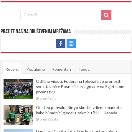
Pratite nas na društvenim mrežama
Recent
Popularno
komentari
Tagovi
Odlične vijesti: Federalna televizija će prenositi
sve utakmice Bosne i Hercegovine na Svjetskom
prvenstvu
prije 4 sata
Gest za pohvalu: Bingo skratio vrijeme marketa
kako bi radnici gledali utakmicu BiH – Kanada
prije 23 sata
Danas je Dan Arefata: Dan koji nosi posebnu