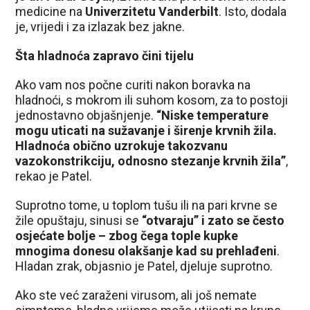
medicine na
Univerzitetu Vanderbilt
. Isto, dodala
je, vrijedi i za izlazak bez jakne.
Šta hladnoća zapravo čini tijelu
Ako vam nos počne curiti nakon boravka na
hladnoći, s mokrom ili suhom kosom, za to postoji
jednostavno objašnjenje.
“Niske temperature
mogu uticati na sužavanje i širenje krvnih žila.
Hladnoća obično uzrokuje takozvanu
vazokonstrikciju, odnosno stezanje krvnih žila”
,
rekao je Patel.
Suprotno tome, u toplom tušu ili na pari krvne se
žile opuštaju, sinusi se
“otvaraju” i zato se često
osjećate bolje – zbog čega tople kupke
mnogima donesu olakšanje kad su prehlađeni
.
Hladan zrak, objasnio je Patel, djeluje suprotno.
Ako ste već zaraženi virusom, ali još nemate