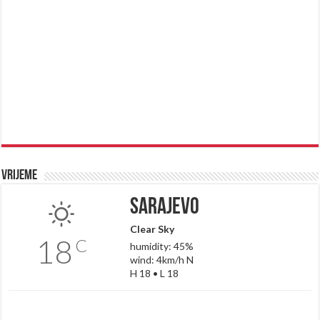
Vrijeme
Sarajevo
Clear Sky
18
C
humidity: 45%
wind: 4km/h N
H 18 • L 18