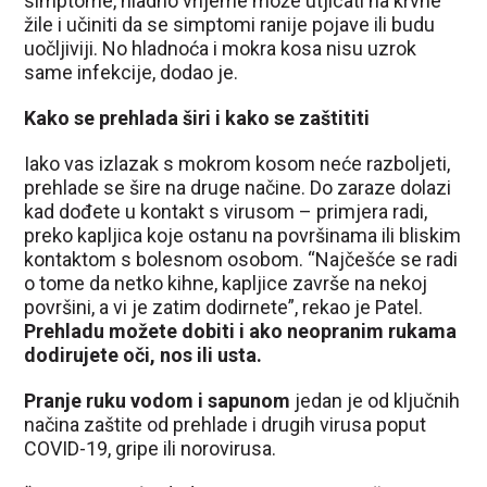
simptome, hladno vrijeme može utjicati na krvne
žile i učiniti da se simptomi ranije pojave ili budu
uočljiviji. No hladnoća i mokra kosa nisu uzrok
same infekcije, dodao je.
Kako se prehlada širi i kako se zaštititi
Iako vas izlazak s mokrom kosom neće razboljeti,
prehlade se šire na druge načine. Do zaraze dolazi
kad dođete u kontakt s virusom – primjera radi,
preko kapljica koje ostanu na površinama ili bliskim
kontaktom s bolesnom osobom. “Najčešće se radi
o tome da netko kihne, kapljice završe na nekoj
površini, a vi je zatim dodirnete”, rekao je Patel.
Prehladu možete dobiti i ako neopranim rukama
dodirujete oči, nos ili usta.
Pranje ruku vodom i sapunom
jedan je od ključnih
načina zaštite od prehlade i drugih virusa poput
COVID-19, gripe ili norovirusa.