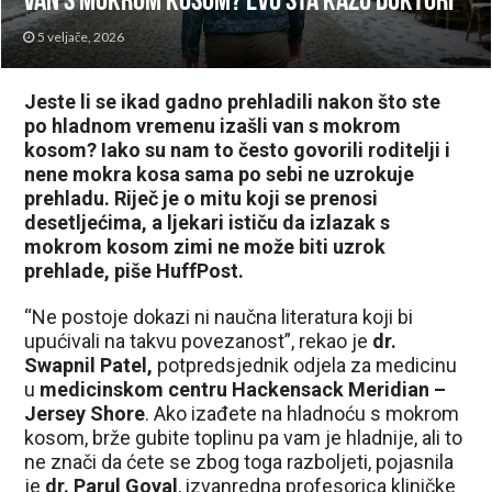
van s mokrom kosom? Evo šta kažu doktori
5 veljače, 2026
Jeste li se ikad gadno prehladili nakon što ste
po hladnom vremenu izašli van s mokrom
kosom? Iako su nam to često govorili roditelji i
nene mokra kosa sama po sebi ne uzrokuje
prehladu. Riječ je o mitu koji se prenosi
desetljećima, a ljekari ističu da izlazak s
mokrom kosom zimi ne može biti uzrok
prehlade, piše HuffPost.
“Ne postoje dokazi ni naučna literatura koji bi
upućivali na takvu povezanost”, rekao je
dr.
Swapnil Patel,
potpredsjednik odjela za medicinu
u
medicinskom centru Hackensack Meridian –
Jersey Shore
. Ako izađete na hladnoću s mokrom
kosom, brže gubite toplinu pa vam je hladnije, ali to
ne znači da ćete se zbog toga razboljeti, pojasnila
je
dr. Parul Goyal
, izvanredna profesorica kliničke