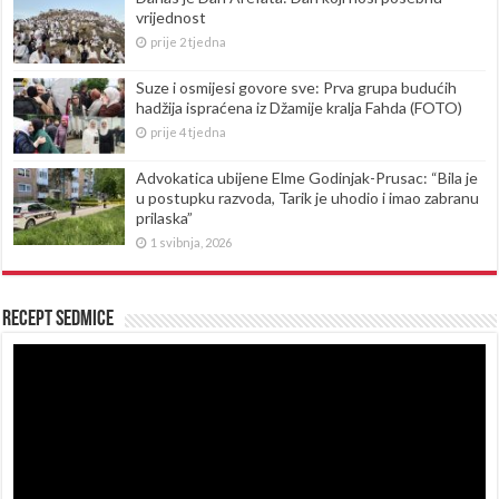
vrijednost
prije 2 tjedna
Suze i osmijesi govore sve: Prva grupa budućih
hadžija ispraćena iz Džamije kralja Fahda (FOTO)
prije 4 tjedna
Advokatica ubijene Elme Godinjak-Prusac: “Bila je
u postupku razvoda, Tarik je uhodio i imao zabranu
prilaska”
1 svibnja, 2026
Recept sedmice
Reproduktor
videozapisa