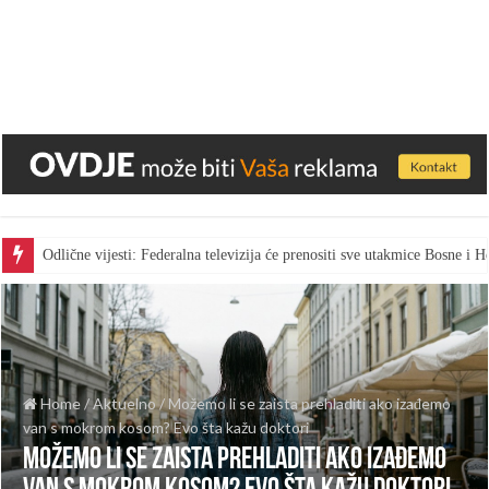
Odlične vijesti: Federalna televizija će prenositi sve utakmice Bosne i
Home
/
Aktuelno
/
Možemo li se zaista prehladiti ako izađemo
van s mokrom kosom? Evo šta kažu doktori
Možemo li se zaista prehladiti ako izađemo