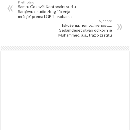
Prethodno
Samru Ćosović Kantonalni sud u
Sarajevu osudio zbog “širenja
mržnje” prema LGBT osobama
Sljedeće
Iskušenja, nemoć, lijenost…:
Sedamdeset stvari od kojih je
Muhammed, a.s., tražio zaštitu