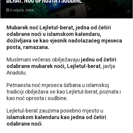
berat: Noć oprosta i sudbine
2 veljače, 2026
Mubarek noć Lejletul-berat, jedna od četiri
odabrane noći u islamskom kalendaru,
doživljava se kao vjesnik nadolazaćeg mjeseca
posta, ramazana.
Muslimani večeras obilježavaju
jednu od četiri
odabrane mubarek noći, Lejletul-berat
, javlja
Anadolu.
Petnaesta noć mjeseca ša’bana u islamskoj
tradiciji obilježava se kao Lejletul-berat, poznata i
kao noć oprosta i sudbine.
Lejletul-berat zauzima posebno mjesto u
islamskom kalendaru kao jedna od četiri
odabrane noći
.