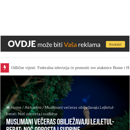
Odlične vijesti: Federalna televizija će prenositi sve utakmice Bosne i
Home
/
Aktuelno
/
Muslimani večeras obilježavaju Lejletul-
berat: Noć oprosta i sudbine
Muslimani večeras obilježavaju Lejletul-