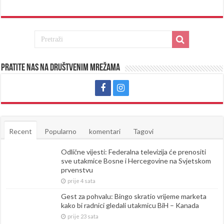
Pratite nas na društvenim mrežama
Recent
Popularno
komentari
Tagovi
Odlične vijesti: Federalna televizija će prenositi
sve utakmice Bosne i Hercegovine na Svjetskom
prvenstvu
prije 4 sata
Gest za pohvalu: Bingo skratio vrijeme marketa
kako bi radnici gledali utakmicu BiH – Kanada
prije 23 sata