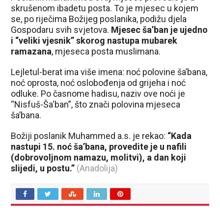
skrušenom ibadetu posta. To je mjesec u kojem
se, po riječima Božijeg poslanika, podižu djela
Gospodaru svih svjetova.
Mjesec ša’ban je ujedno
i “veliki vjesnik” skorog nastupa mubarek
ramazana
, mjeseca posta muslimana.
Lejletul-berat ima više imena: noć polovine ša’bana,
noć oprosta, noć oslobođenja od grijeha i noć
odluke. Po časnome hadisu, naziv ove noći je
“Nisfuš-Ša‘ban”, što znači polovina mjeseca
ša’bana.
Božiji poslanik Muhammed a.s. je rekao:
“Kada
nastupi 15. noć ša’bana, provedite je u nafili
(dobrovoljnom namazu, molitvi), a dan koji
slijedi, u postu.”
(Anadolija)