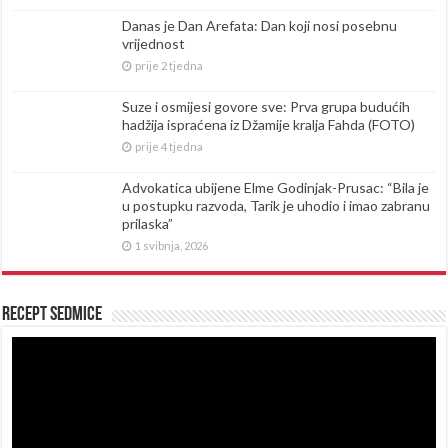
Danas je Dan Arefata: Dan koji nosi posebnu
vrijednost
prije 2 tjedna
Suze i osmijesi govore sve: Prva grupa budućih
hadžija ispraćena iz Džamije kralja Fahda (FOTO)
prije 4 tjedna
Advokatica ubijene Elme Godinjak-Prusac: “Bila je
u postupku razvoda, Tarik je uhodio i imao zabranu
prilaska”
1 svibnja, 2026
Recept sedmice
Reproduktor
videozapisa