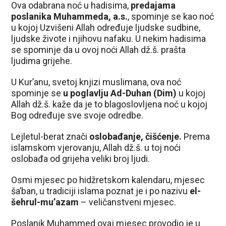
Ova odabrana noć u hadisima,
predajama
poslanika Muhammeda, a.s.
, spominje se kao noć
u kojoj Uzvišeni Allah određuje ljudske sudbine,
ljudske živote i njihovu nafaku. U nekim hadisima
se spominje da u ovoj noći Allah dž.š. prašta
ljudima grijehe.
U Kur’anu, svetoj knjizi muslimana, ova noć
spominje se
u poglavlju Ad-Duhan (Dim)
u kojoj
Allah dž.š. kaže da je to blagoslovljena noć u kojoj
Bog određuje sve svoje odredbe.
Lejletul-berat znači
oslobađanje, čišćenje.
Prema
islamskom vjerovanju, Allah dž.š. u toj noći
oslobađa od grijeha veliki broj ljudi.
Osmi mjesec po hidžretskom kalendaru, mjesec
ša’ban, u tradiciji islama poznat je i po nazivu
el-
šehrul-mu’azam
– veličanstveni mjesec.
Poslanik Muhammed ovaj mjesec provodio je u