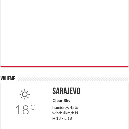
Vrijeme
Sarajevo
Clear Sky
18
C
humidity: 45%
wind: 4km/h N
H 18 • L 18