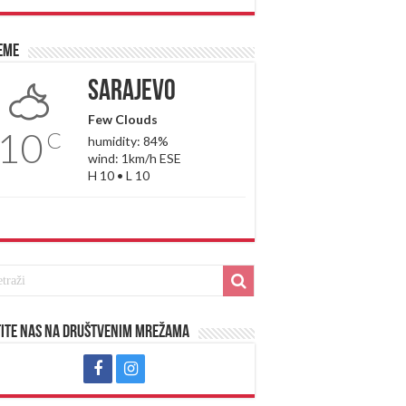
eme
Sarajevo
Few Clouds
10
C
humidity: 84%
wind: 1km/h ESE
H 10 • L 10
ite nas na društvenim mrežama