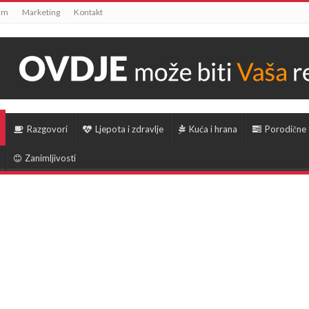
um
Marketing
Kontakt
Razgovori
Ljepota i zdravlje
Kuća i hrana
Porodične
Zanimljivosti