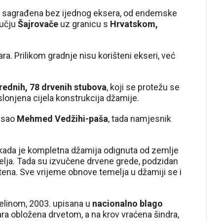
je sagrađena bez ijednog eksera, od endemske
ručju
Šajrovače
uz granicu s
Hrvatskom,
a. Prilikom gradnje nisu korišteni ekseri, već
rednih, 78 drvenih stubova
, koji se protežu se
slonjena cijela konstrukcija džamije.
uisao
Mehmed Vedžihi-paša
, tada namjesnik
 kada je kompletna džamija odignuta od zemlje
elja. Tada su izvučene drvene grede, podzidan
ena. Sve vrijeme obnove temelja u džamiji se i
elinom, 2003. upisana u
nacionalno blago
ra obložena drvetom, a na krov vraćena šindra,