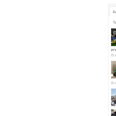
R
T
pr
p
p