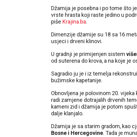
Džamija je posebna i po tome što 
vrste hrasta koji raste jedino u pod
piše
Krajina.ba
.
Dimenzije džamije su 18 sa 16 metar
usjeci i drveni klinovi.
U gradnji je primijenjen sistem
više
od suterena do krova, a na koje je o
Sagradio ju je i iz temelja rekonstr
bužimske kapetanije.
Obnovljena je polovinom 20. vijeka
radi zamjene dotrajalih drvenih tem
kameni zid i džamija je potom spušt
dalje klanjalo.
Džamija je sa starim gradom, kao cj
Bosne i Hercegovine
. Tada je muna