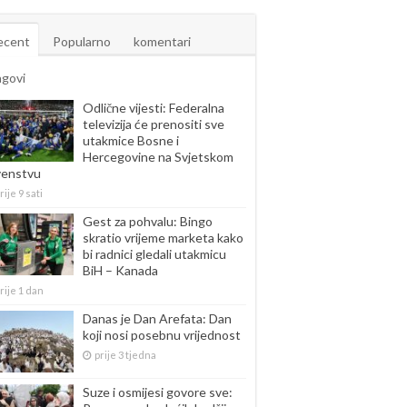
ecent
Popularno
komentari
agovi
Odlične vijesti: Federalna
televizija će prenositi sve
utakmice Bosne i
Hercegovine na Svjetskom
venstvu
rije 9 sati
Gest za pohvalu: Bingo
skratio vrijeme marketa kako
bi radnici gledali utakmicu
BiH – Kanada
rije 1 dan
Danas je Dan Arefata: Dan
koji nosi posebnu vrijednost
prije 3 tjedna
Suze i osmijesi govore sve: