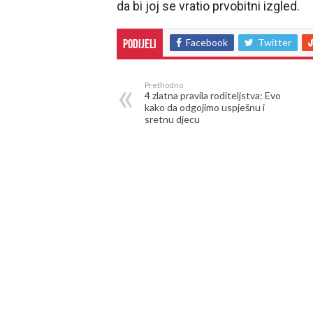
da bi joj se vratio prvobitni izgled.
Facebook
Twitter
Podijeli
Prethodno
4 zlatna pravila roditeljstva: Evo
kako da odgojimo uspješnu i
sretnu djecu