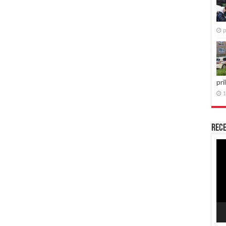
p
pri
1
Rece
Re
vid