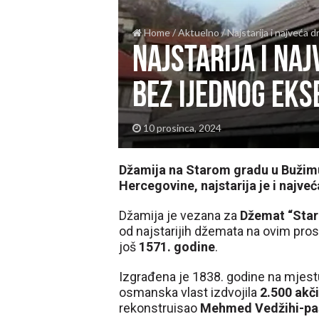
Home
/
Aktuelno
/
Najstarija i najveća 
Najstarija i n
bez ijednog eks
10 prosinca, 2024
Džamija na Starom gradu u Bužim
Hercegovine, najstarija je i najve
Džamija je vezana za
Džemat “Star
od najstarijih džemata na ovim pros
još
1571. godine
.
Izgrađena je 1838. godine na mjestu 
osmanska vlast izdvojila
2.500 akč
rekonstruisao
Mehmed Vedžihi-pa