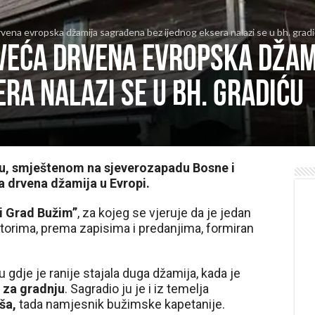
drvena evropska džamija sagrađena bez ijednog eksera nalazi se u bh. grad
ajveća drvena evropska dža
era nalazi se u bh. gradiću
u, smještenom na sjeverozapadu Bosne i
ća drvena džamija u Evropi.
i Grad Bužim”
, za kojeg se vjeruje da je jedan
torima, prema zapisima i predanjima, formiran
gdje je ranije stajala duga džamija, kada je
i za gradnju
. Sagradio ju je i iz temelja
ša,
tada namjesnik bužimske kapetanije.