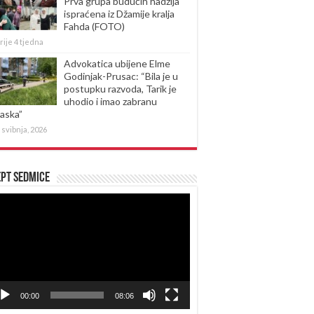
Prva grupa budućih hadžija
ispraćena iz Džamije kralja
Fahda (FOTO)
rije 4 tjedna
Advokatica ubijene Elme
Godinjak-Prusac: “Bila je u
postupku razvoda, Tarik je
uhodio i imao zabranu
laska”
 svibnja, 2026
pt sedmice
produktor
eozapisa
00:00
08:06