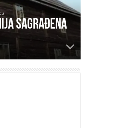
iću
mija sagrađena