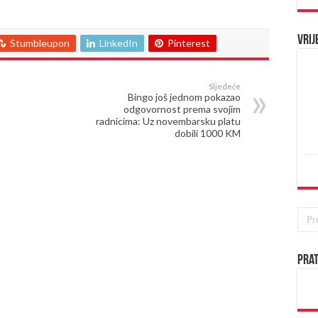
Vrij
Stumbleupon
LinkedIn
Pinterest
Sljedeće
Bingo još jednom pokazao
odgovornost prema svojim
radnicima: Uz novembarsku platu
dobili 1000 KM
Prat