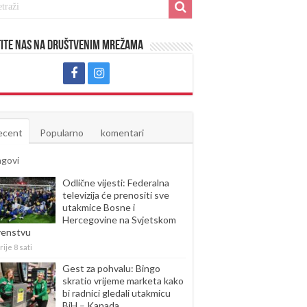
ite nas na društvenim mrežama
ecent
Popularno
komentari
agovi
Odlične vijesti: Federalna
televizija će prenositi sve
utakmice Bosne i
Hercegovine na Svjetskom
venstvu
rije 8 sati
Gest za pohvalu: Bingo
skratio vrijeme marketa kako
bi radnici gledali utakmicu
BiH – Kanada