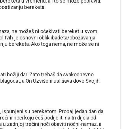
ereketa u vremenu, ali to se može popraviti.
postizanju bereketa:
maza, ne možeš ni očekivati bereket u svom
litvih je osnovni oblik ibadeta/obožavanja
tizanju bereketa. Ako toga nema, ne može se ni
ati božiji dar. Zato trebaš da svakodnevno
 blagodat, a On Uzvišeni uslišava dove Svojih
ati, ispunjeni su bereketom. Probaj jedan dan da
ini noći koju ćeš podijeliti na tri dijela od
 zadnjoj trećini noći obaviti noćni-namaz, a