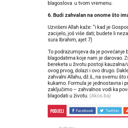
blagoslova u tvom vremenu.
6. Budi zahvalan na onome što im
Uzvišeni Allah kaže: “i kad je Gospo
zacijelo, još više dati; budete li nez
sura Ibrahim, ajet 7)
To podrazumijeva da je povećanje 
blagodatima koje nam je darovao. Z
bereketa u životu postoji kauzalna
ovog prvog, dolazi i ovo drugo. Dakl
zahvalni Allahu, dž.š., na svemu što
kukamo. Formula je jednostavna i p
zaključimo – zahvalnos vodi ka pov
blagodati u životu.
(Akos.ba)
Facebook
Twitter
Podijeli
Prethodno