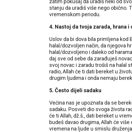
zatim pokušaj da uradiš neki od svoj
stanju da uradiš više nego obično. 
vremenskom periodu.
4. Nastoj da tvoja zarada, hrana i 
Uslov da bi dova bila primljena kod 
halal/dozvoljen način, da njegova hr
halal/dozvoljeno i daleko od harama 
daj sve od sebe da zarađuješ novac na
svoj novac i zaradu trošiš na halal
radio, Allah će ti dati bereket u ži
drugim ljudima i onda nemaju bereke
5. Često dijeli sadaku
Većina nas je upoznata da se bereke
sadaku. Posveti dio svoga života rad
će ti Allah, dž.š., dati bereket u vre
budeš davao drugima, Allah će više da
vremena na ljude u smislu druženja, p