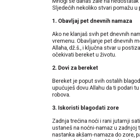
Mnogi se danas žale na nedostatak b
Sljedećih nekoliko stvari pomažu u 
1. Obavljaj pet dnevnih namaza
Ako ne klanjaš svih pet dnevnih na
vremenu. Obavljanje pet dnevnih mo
Allaha, dž.š., i ključna stvar u pos
očekivati bereket u životu.
2. Dovi za bereket
Bereket je poput svih ostalih blagod
upućuješ dovu Allahu da ti podari tu
robova.
3. Iskoristi blagodati zore
Zadnja trećina noći i rani jutarnji s
ustaneš na noćni-namaz u zadnjoj treć
nastanka akšam-namaza do zore, pa u