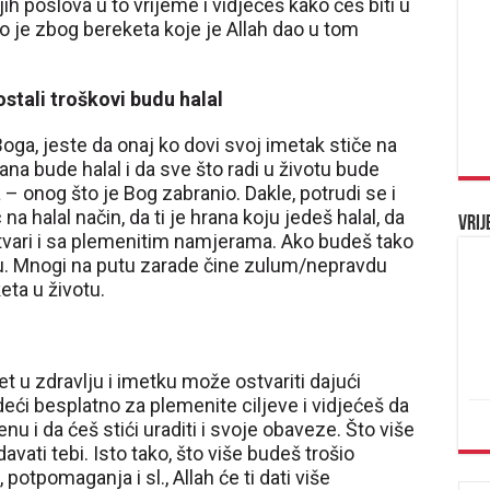
ih poslova u to vrijeme i vidjećeš kako ćeš biti u
To je zbog bereketa koje je Allah dao u tom
ostali troškovi budu halal
Boga, jeste da onaj ko dovi svoj imetak stiče na
ana bude halal i da sve što radi u životu bude
– onog što je Bog zabranio. Dakle, potrudi se i
 halal način, da ti je hrana koju jedeš halal, da
Vrij
 stvari i sa plemenitim namjerama. Ako budeš tako
votu. Mnogi na putu zarade čine zulum/nepravdu
ta u životu.
t u zdravlju i imetku može ostvariti dajući
eći besplatno za plemenite ciljeve i vidjećeš da
menu i da ćeš stići uraditi i svoje obaveze. Što više
vati tebi. Isto tako, što više budeš trošio
otpomaganja i sl., Allah će ti dati više