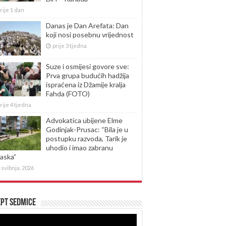
rije 1 dan
Danas je Dan Arefata: Dan
koji nosi posebnu vrijednost
prije 3 tjedna
Suze i osmijesi govore sve:
Prva grupa budućih hadžija
ispraćena iz Džamije kralja
Fahda (FOTO)
rije 4 tjedna
Advokatica ubijene Elme
Godinjak-Prusac: “Bila je u
postupku razvoda, Tarik je
uhodio i imao zabranu
laska”
 svibnja, 2026
pt sedmice
produktor