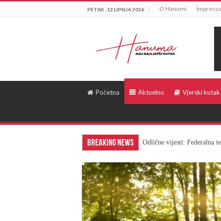
O Hanumi
Impress
PETAK , 12 LIPNJA 2026
Početna
Aktuelno
Vjerski kutak
Breaking News
Odlične vijesti: Federalna 