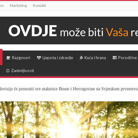
um
Marketing
Kontakt
Razgovori
Ljepota i zdravlje
Kuća i hrana
Porodične
Zanimljivosti
televizija će prenositi sve utakmice Bosne i Hercegovine na Svjetskom prvenstvu