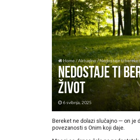
Home
/
Aktuelno
/
Nedostaje ti bereketa
Nedostaje ti be
život
6 svibnja, 2025
Bereket ne dolazi slučajno — on je dar
povezanosti s Onim koji daje.