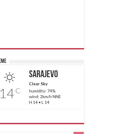
eme
Sarajevo
Clear Sky
14
C
humidity: 74%
wind: 2km/h NNE
H 14 • L 14