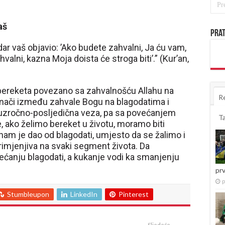
aš
Prat
dar vaš objavio: ’Ako budete zahvalni, Ja ću vam,
ahvalni, kazna Moja doista će stroga biti’.” (Kur’an,
bereketa povezano sa zahvalnošću Allahu na
R
nači između zahvale Bogu na blagodatima i
/uzročno-posljedična veza, pa sa povećanjem
T
e, ako želimo bereket u životu, moramo biti
 nam je dao od blagodati, umjesto da se žalimo i
rimjenjiva na svaki segment života. Da
ećanju blagodati, a kukanje vodi ka smanjenju
pr
p
Stumbleupon
LinkedIn
Pinterest
Sljedeće