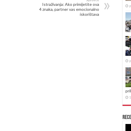
Istraživanja: Ako primijetite ova
p
4 znaka, partner vas emocionalno
iskorištava
p
pri
1
Rece
Re