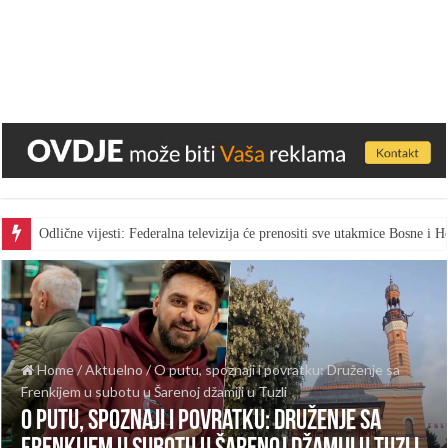
Odlične vijesti: Federalna televizija će prenositi sve utakmice Bosne i
Home
/
Aktuelno
/
O putu, spoznaji i povratku: Druženje sa
Frenkijem u subotu u Šarenoj džamiji u Tuzli
O putu, spoznaji i povratku: Druženje sa