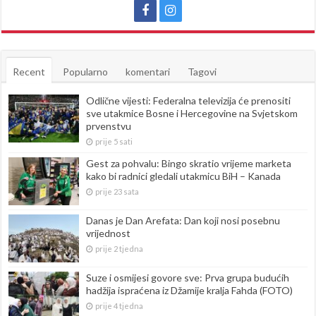
Recent
Popularno
komentari
Tagovi
Odlične vijesti: Federalna televizija će prenositi
sve utakmice Bosne i Hercegovine na Svjetskom
prvenstvu
prije 5 sati
Gest za pohvalu: Bingo skratio vrijeme marketa
kako bi radnici gledali utakmicu BiH – Kanada
prije 23 sata
Danas je Dan Arefata: Dan koji nosi posebnu
vrijednost
prije 2 tjedna
Suze i osmijesi govore sve: Prva grupa budućih
hadžija ispraćena iz Džamije kralja Fahda (FOTO)
prije 4 tjedna