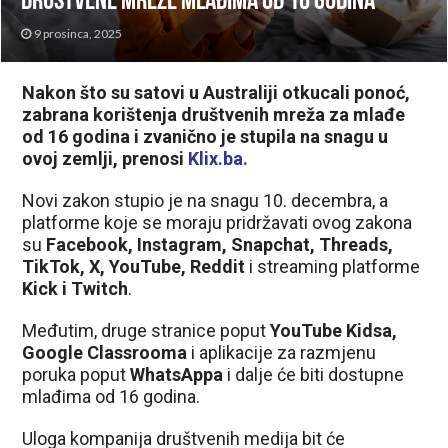
društvene mreže mlađima od 16 godina
9 prosinca, 2025
Nakon što su satovi u Australiji otkucali ponoć,
zabrana korištenja društvenih mreža za mlađe
od 16 godina i zvanično je stupila na snagu u
ovoj zemlji, prenosi
Klix.ba
.
Novi zakon stupio je na snagu 10. decembra, a
platforme koje se moraju pridržavati ovog zakona
su
Facebook, Instagram, Snapchat, Threads,
TikTok, X, YouTube, Reddit
i streaming platforme
Kick i Twitch
.
Međutim, druge stranice poput
YouTube Kidsa,
Google Classrooma
i aplikacije za razmjenu
poruka poput
WhatsAppa
i dalje će biti dostupne
mlađima od 16 godina.
Uloga kompanija društvenih medija bit će