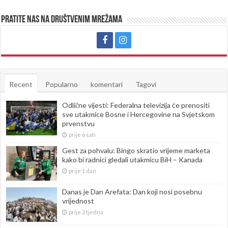
Pratite nas na društvenim mrežama
Recent
Popularno
komentari
Tagovi
Odlične vijesti: Federalna televizija će prenositi
sve utakmice Bosne i Hercegovine na Svjetskom
prvenstvu
prije 6 sati
Gest za pohvalu: Bingo skratio vrijeme marketa
kako bi radnici gledali utakmicu BiH – Kanada
prije 1 dan
Danas je Dan Arefata: Dan koji nosi posebnu
vrijednost
prije 2 tjedna