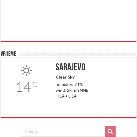
Vrijeme
Sarajevo
Clear Sky
14
C
humidity: 74%
wind: 2km/h NNE
H 14 • L 14