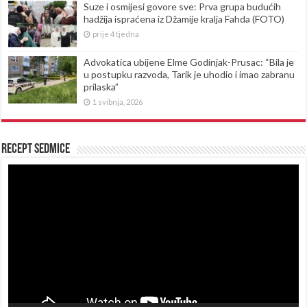
Suze i osmijesi govore sve: Prva grupa budućih
hadžija ispraćena iz Džamije kralja Fahda (FOTO)
prije 4 tjedna
Advokatica ubijene Elme Godinjak-Prusac: “Bila je
u postupku razvoda, Tarik je uhodio i imao zabranu
prilaska”
1 svibnja, 2026
Recept sedmice
Reproduktor
videozapisa