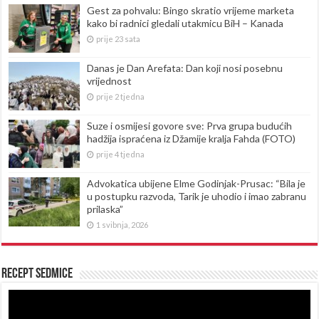
Gest za pohvalu: Bingo skratio vrijeme marketa
kako bi radnici gledali utakmicu BiH – Kanada
prije 23 sata
Danas je Dan Arefata: Dan koji nosi posebnu
vrijednost
prije 2 tjedna
Suze i osmijesi govore sve: Prva grupa budućih
hadžija ispraćena iz Džamije kralja Fahda (FOTO)
prije 4 tjedna
Advokatica ubijene Elme Godinjak-Prusac: “Bila je
u postupku razvoda, Tarik je uhodio i imao zabranu
prilaska”
1 svibnja, 2026
Recept sedmice
Reproduktor
videozapisa