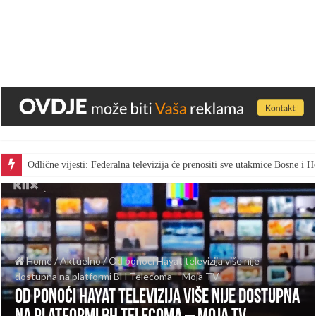
Odlične vijesti: Federalna televizija će prenositi sve utakmice Bosne i
Home
/
Aktuelno
/
Od ponoći Hayat televizija više nije
dostupna na platformi BH Telecoma – Moja TV
Od ponoći Hayat televizija više nije dostupna