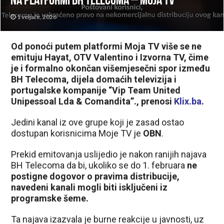
na platformi BH Telecoma – Moja TV
1 veljače, 2026
Od ponoći putem platformi Moja TV više se ne
emituju Hayat, OTV Valentino i Izvorna TV, čime
je i formalno okončan višemjesečni spor između
BH Telecoma, dijela domaćih televizija i
portugalske kompanije “Vip Team United
Unipessoal Lda & Comandita”., prenosi
Klix.ba
.
Jedini kanal iz ove grupe koji je zasad ostao
dostupan korisnicima Moje TV je
OBN
.
Prekid emitovanja uslijedio je nakon ranijih najava
BH Telecoma da bi, ukoliko se do 1. februara
ne
postigne dogovor o pravima distribucije,
navedeni kanali mogli biti isključeni iz
programske šeme.
Ta najava izazvala je burne reakcije u javnosti, uz