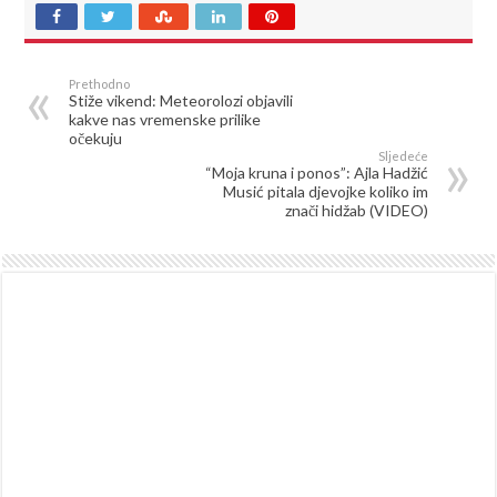
Prethodno
Stiže vikend: Meteorolozi objavili
kakve nas vremenske prilike
očekuju
Sljedeće
“Moja kruna i ponos”: Ajla Hadžić
Musić pitala djevojke koliko im
znači hidžab (VIDEO)