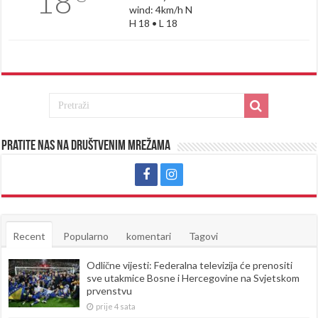
18
wind: 4km/h N
H 18 • L 18
Pratite nas na društvenim mrežama
Recent
Popularno
komentari
Tagovi
Odlične vijesti: Federalna televizija će prenositi
sve utakmice Bosne i Hercegovine na Svjetskom
prvenstvu
prije 4 sata