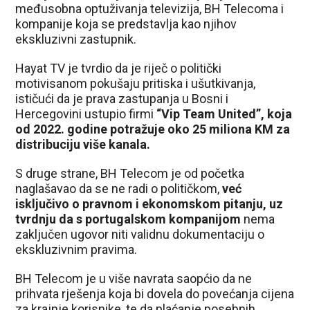
međusobna optuživanja televizija, BH Telecoma i
kompanije koja se predstavlja kao njihov
ekskluzivni zastupnik.
Hayat TV je tvrdio da je riječ o politički
motivisanom pokušaju pritiska i ušutkivanja,
ističući da je prava zastupanja u Bosni i
Hercegovini ustupio firmi
“Vip Team United”, koja
od 2022. godine potražuje oko 25 miliona KM za
distribuciju više kanala.
S druge strane, BH Telecom je od početka
naglašavao da se ne radi o političkom,
već
isključivo o pravnom i ekonomskom pitanju, uz
tvrdnju da s portugalskom kompanijom
nema
zaključen ugovor niti validnu dokumentaciju o
ekskluzivnim pravima.
BH Telecom je u više navrata saopćio da ne
prihvata rješenja koja bi dovela do povećanja cijena
za krajnje korisnike, te da plaćanje posebnih