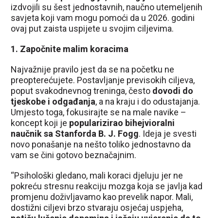
izdvojili su šest jednostavnih, naučno utemeljenih
savjeta koji vam mogu pomoći da u 2026. godini
ovaj put zaista uspijete u svojim ciljevima.
1. Započnite malim koracima
Najvažnije pravilo jest da se na početku ne
preopterećujete. Postavljanje previsokih ciljeva,
poput svakodnevnog treninga, često
dovodi do
tjeskobe i odgađanja
, a na kraju i do odustajanja.
Umjesto toga, fokusirajte se na male navike –
koncept koji je
popularizirao bihejvioralni
naučnik sa Stanforda B. J. Fogg
. Ideja je svesti
novo ponašanje na nešto toliko jednostavno da
vam se čini gotovo beznačajnim.
“Psihološki gledano, mali koraci djeluju jer ne
pokreću stresnu reakciju mozga koja se javlja kad
promjenu doživljavamo kao prevelik napor. Mali,
dostižni ciljevi brzo stvaraju osjećaj uspjeha,