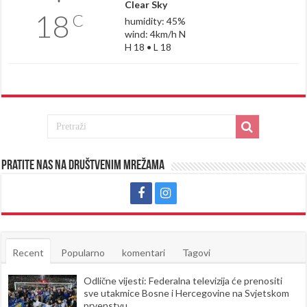
Clear Sky
18
C
humidity: 45%
wind: 4km/h N
H 18 • L 18
Pratite nas na društvenim mrežama
Recent
Popularno
komentari
Tagovi
Odlične vijesti: Federalna televizija će prenositi
sve utakmice Bosne i Hercegovine na Svjetskom
prvenstvu