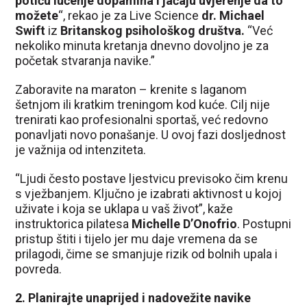
potiču lučenje dopamina i jačaju uvjerenje da to
možete
“, rekao je za Live Science
dr. Michael
Swift
iz
Britanskog psihološkog društva.
“Već
nekoliko minuta kretanja dnevno dovoljno je za
početak stvaranja navike.”
Zaboravite na maraton – krenite s laganom
šetnjom ili kratkim treningom kod kuće. Cilj nije
trenirati kao profesionalni sportaš, već redovno
ponavljati novo ponašanje. U ovoj fazi dosljednost
je važnija od intenziteta.
“Ljudi često postave ljestvicu previsoko čim krenu
s vježbanjem. Ključno je izabrati aktivnost u kojoj
uživate i koja se uklapa u vaš život”, kaže
instruktorica pilatesa
Michelle D’Onofrio
. Postupni
pristup štiti i tijelo jer mu daje vremena da se
prilagodi, čime se smanjuje rizik od bolnih upala i
povreda.
2. Planirajte unaprijed i nadovežite navike