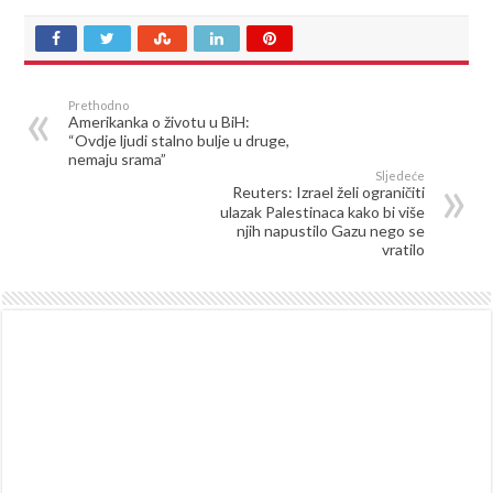
Prethodno
Amerikanka o životu u BiH:
“Ovdje ljudi stalno bulje u druge,
nemaju srama”
Sljedeće
Reuters: Izrael želi ograničiti
ulazak Palestinaca kako bi više
njih napustilo Gazu nego se
vratilo