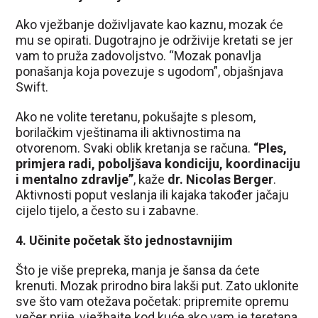
Ako vježbanje doživljavate kao kaznu, mozak će
mu se opirati. Dugotrajno je održivije kretati se jer
vam to pruža zadovoljstvo. “Mozak ponavlja
ponašanja koja povezuje s ugodom”, objašnjava
Swift.
Ako ne volite teretanu, pokušajte s plesom,
borilačkim vještinama ili aktivnostima na
otvorenom. Svaki oblik kretanja se računa.
“Ples,
primjera radi, poboljšava kondiciju, koordinaciju
i mentalno zdravlje”
, kaže
dr. Nicolas Berger
.
Aktivnosti poput veslanja ili kajaka također jačaju
cijelo tijelo, a često su i zabavne.
4. Učinite početak što jednostavnijim
Što je više prepreka, manja je šansa da ćete
krenuti. Mozak prirodno bira lakši put. Zato uklonite
sve što vam otežava početak: pripremite opremu
večer prije, vježbajte kod kuće ako vam je teretana