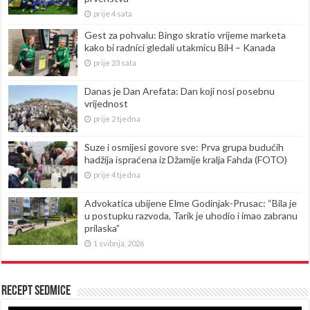
prije 4 sata
Gest za pohvalu: Bingo skratio vrijeme marketa
kako bi radnici gledali utakmicu BiH – Kanada
prije 23 sata
Danas je Dan Arefata: Dan koji nosi posebnu
vrijednost
prije 2 tjedna
Suze i osmijesi govore sve: Prva grupa budućih
hadžija ispraćena iz Džamije kralja Fahda (FOTO)
prije 4 tjedna
Advokatica ubijene Elme Godinjak-Prusac: “Bila je
u postupku razvoda, Tarik je uhodio i imao zabranu
prilaska”
1 svibnja, 2026
Recept sedmice