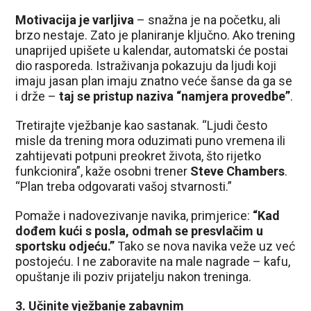
Motivacija je varljiva
– snažna je na početku, ali
brzo nestaje. Zato je planiranje ključno. Ako trening
unaprijed upišete u kalendar, automatski će postai
dio rasporeda. Istraživanja pokazuju da ljudi koji
imaju jasan plan imaju znatno veće šanse da ga se
i drže –
taj se pristup naziva “namjera provedbe”
.
Tretirajte vježbanje kao sastanak. “Ljudi često
misle da trening mora oduzimati puno vremena ili
zahtijevati potpuni preokret života, što rijetko
funkcionira”, kaže osobni trener
Steve Chambers
.
“Plan treba odgovarati vašoj stvarnosti.”
Pomaže i nadovezivanje navika, primjerice:
“Kad
dođem kući s posla, odmah se presvlačim u
sportsku odjeću.”
Tako se nova navika veže uz već
postojeću. I ne zaboravite na male nagrade – kafu,
opuštanje ili poziv prijatelju nakon treninga.
3. Učinite vježbanje zabavnim