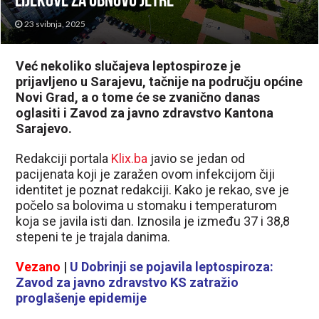
lijekove za obnovu jetre
23 svibnja, 2025
Već nekoliko slučajeva leptospiroze je
prijavljeno u Sarajevu, tačnije na području općine
Novi Grad, a o tome će se zvanično danas
oglasiti i Zavod za javno zdravstvo Kantona
Sarajevo.
Redakciji portala
Klix.ba
javio se jedan od
pacijenata koji je zaražen ovom infekcijom čiji
identitet je poznat redakciji. Kako je rekao, sve je
počelo sa bolovima u stomaku i temperaturom
koja se javila isti dan. Iznosila je između 37 i 38,8
stepeni te je trajala danima.
Vezano
|
U Dobrinji se pojavila leptospiroza:
Zavod za javno zdravstvo KS zatražio
proglašenje epidemije