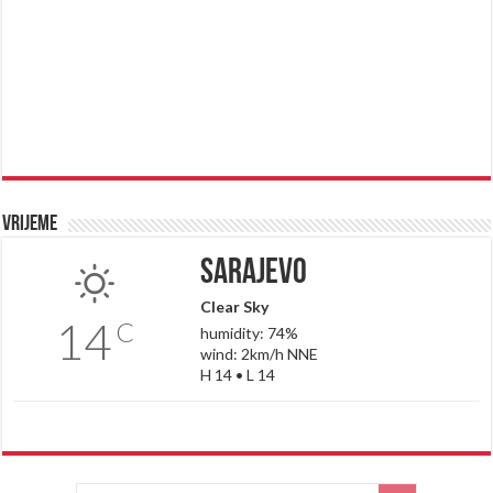
Vrijeme
Sarajevo
Clear Sky
14
C
humidity: 74%
wind: 2km/h NNE
H 14 • L 14