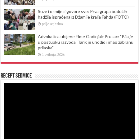
Suze i osmijesi govore sve: Prva grupa budućih
hadžija ispraćena iz Džamije kralja Fahda (FOTO)
prije 4 tjedna
Advokatica ubijene Elme Godinjak-Prusac: “Bila je
u postupku razvoda, Tarik je uhodio i imao zabranu
prilaska”
1 svibnja, 2026
Recept sedmice
Reproduktor
videozapisa