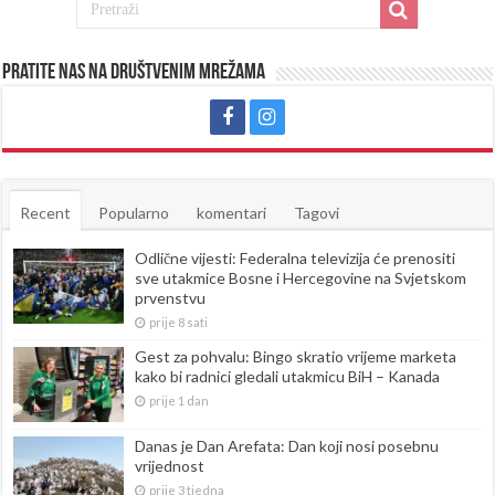
Pratite nas na društvenim mrežama
Recent
Popularno
komentari
Tagovi
Odlične vijesti: Federalna televizija će prenositi
sve utakmice Bosne i Hercegovine na Svjetskom
prvenstvu
prije 8 sati
Gest za pohvalu: Bingo skratio vrijeme marketa
kako bi radnici gledali utakmicu BiH – Kanada
prije 1 dan
Danas je Dan Arefata: Dan koji nosi posebnu
vrijednost
prije 3 tjedna