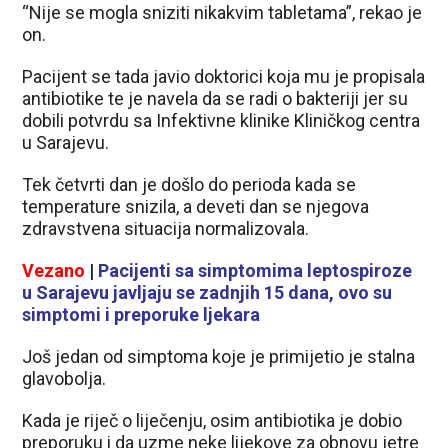
“Nije se mogla sniziti nikakvim tabletama”, rekao je
on.
Pacijent se tada javio doktorici koja mu je propisala
antibiotike te je navela da se radi o bakteriji jer su
dobili potvrdu sa Infektivne klinike Kliničkog centra
u Sarajevu.
Tek četvrti dan je došlo do perioda kada se
temperature snizila, a deveti dan se njegova
zdravstvena situacija normalizovala.
Vezano
|
Pacijenti sa simptomima leptospiroze
u Sarajevu javljaju se zadnjih 15 dana, ovo su
simptomi i preporuke ljekara
Još jedan od simptoma koje je primijetio je stalna
glavobolja.
Kada je riječ o liječenju, osim antibiotika je dobio
preporuku i da uzme neke lijekove za obnovu jetre