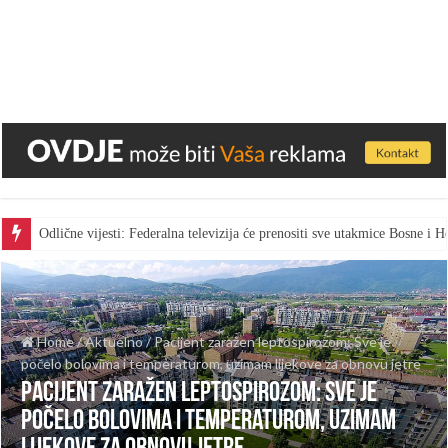
Odlične vijesti: Federalna televizija će prenositi sve utakmice Bosne i
Home
/
Aktuelno
/
Pacijent zaražen leptospirozom: Sve je
počelo bolovima i temperaturom, uzimam lijekove za obnovu jetre
Pacijent zaražen leptospirozom: Sve je
počelo bolovima i temperaturom, uzimam