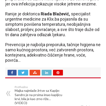
jer ova infekcija pokazuje visoke jetrene enzime.
Ranije je doktorica
Riada Blažević,
specijalist
urgentne medicine za Klix.ba pojasnila da su
simptomi povišena temperatura, neobjašnjiva
slabost, proljev, povraćanje, a sve što traje duže od
tri dana zahtjeva odlazak ljekaru.
Prevencija je najbolja preporuka, tačnije higijena ne
samo kućnog prostora, već zatvorenih prostora,
kontejnera, adekvatno čišćenje hrane, voće,
povrća…
Prethodno
Majka najmlađe žrtve sa Kapije:
Sandro je na prsima imao kapljicu
krvi, bila je kao zrno riže…
(VIDEO)