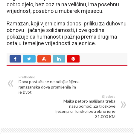
dobro djelo, bez obzira na veličinu, ima posebnu
vrijednost, posebno u mubarek mjesecu.
Ramazan, koji vjernicima donosi priliku za duhovnu
obnovu i jačanje solidarnosti, i ove godine
pokazuje da humanost i pažnja prema drugima
ostaju temeljne vrijednosti zajednice.
Prethodno
Dova postača se ne odbija: Njena
ramazanska dova promijenila im
je život
Sljedeće
Majka petoro mališana treba
našu pomoć: Za troškove
liječenja u Turskoj potrebno joj je
31.000 KM