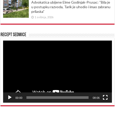
Advokatica ubijene Elme Godinjak-Prusac: “Bila je
u postupku razvoda, Tarik je uhodio i imao zabranu
prilaska”
1 svibnja, 2026
Recept sedmice
Reproduktor
videozapisa
00:00
08:06