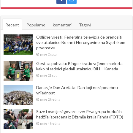
Recent
Popularno
komentari
Tagovi
Odlične vijesti: Federalna televizija će prenositi
sve utakmice Bosne i Hercegovine na Svjetskom
prvenstvu
prije 2 sata
Gest za pohvalu: Bingo skratio vrijeme marketa
kako bi radnici gledali utakmicu BiH – Kanada
prije 21 sat
Danas je Dan Arefata: Dan koji nosi posebnu
vrijednost
prije 2 tjedna
Suze i osmijesi govore sve: Prva grupa budućih
hadžija ispraćena iz Džamije kralja Fahda (FOTO)
prije 4 tjedna