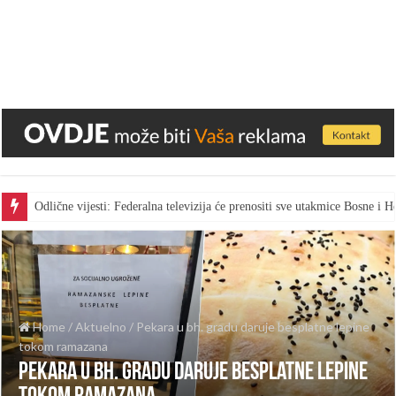
Odlične vijesti: Federalna televizija će prenositi sve utakmice Bosne i
Home
/
Aktuelno
/
Pekara u bh. gradu daruje besplatne lepine
tokom ramazana
Pekara u bh. gradu daruje besplatne lepine