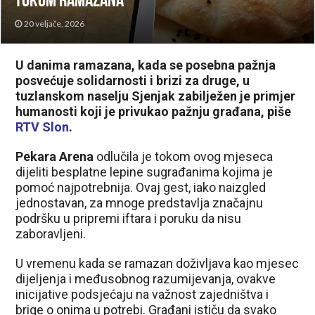
tokom ramazana
20 veljače, 2026
U danima ramazana, kada se posebna pažnja
posvećuje solidarnosti i brizi za druge, u
tuzlanskom naselju Sjenjak zabilježen je primjer
humanosti koji je privukao pažnju građana, piše
RTV Slon
.
Pekara Arena
odlučila je tokom ovog mjeseca
dijeliti besplatne lepine sugrađanima kojima je
pomoć najpotrebnija. Ovaj gest, iako naizgled
jednostavan, za mnoge predstavlja značajnu
podršku u pripremi iftara i poruku da nisu
zaboravljeni.
U vremenu kada se ramazan doživljava kao mjesec
dijeljenja i međusobnog razumijevanja, ovakve
inicijative podsjećaju na važnost zajedništva i
brige o onima u potrebi. Građani ističu da svako