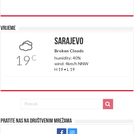
Vrijeme
Sarajevo
Broken Clouds
19
C
humidity: 40%
wind: 4km/h NNW
H 19 • L 19
Pratite nas na društvenim mrežama