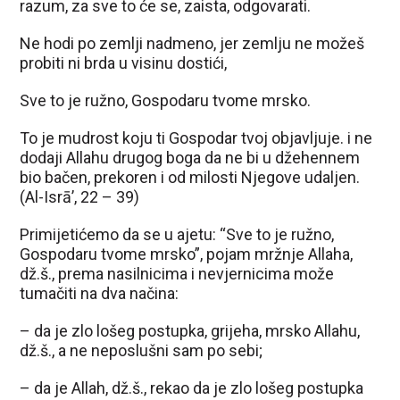
razum, za sve to će se, zaista, odgovarati.
Ne hodi po zemlji nadmeno, jer zemlju ne možeš
probiti ni brda u visinu dostići,
Sve to je ružno, Gospodaru tvome mrsko.
To je mudrost koju ti Gospodar tvoj objavljuje. i ne
dodaji Allahu drugog boga da ne bi u džehennem
bio bačen, prekoren i od milosti Njegove udaljen.
(Al-Isrā’, 22 – 39)
Primijetićemo da se u ajetu: “Sve to je ružno,
Gospodaru tvome mrsko”, pojam mržnje Allaha,
dž.š., prema nasilnicima i nevjernicima može
tumačiti na dva načina:
– da je zlo lošeg postupka, grijeha, mrsko Allahu,
dž.š., a ne neposlušni sam po sebi;
– da je Allah, dž.š., rekao da je zlo lošeg postupka