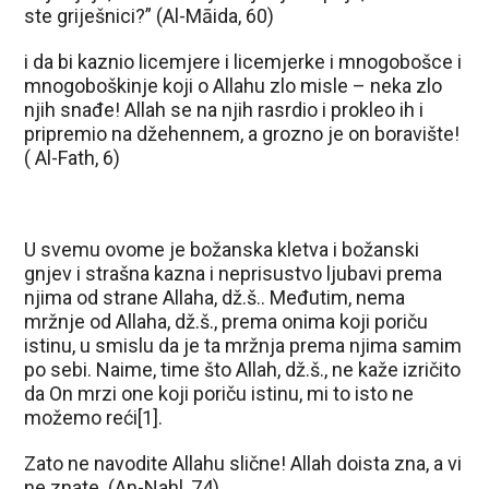
ste griješnici?” (Al-Māida, 60)
i da bi kaznio licemjere i licemjerke i mnogobošce i
mnogoboškinje koji o Allahu zlo misle – neka zlo
njih snađe! Allah se na njih rasrdio i prokleo ih i
pripremio na džehennem, a grozno je on boravište!
( Al-Fath, 6)
U svemu ovome je božanska kletva i božanski
gnjev i strašna kazna i neprisustvo ljubavi prema
njima od strane Allaha, dž.š.. Međutim, nema
mržnje od Allaha, dž.š., prema onima koji poriču
istinu, u smislu da je ta mržnja prema njima samim
po sebi. Naime, time što Allah, dž.š., ne kaže izričito
da On mrzi one koji poriču istinu, mi to isto ne
možemo reći[1].
Zato ne navodite Allahu slične! Allah doista zna, a vi
ne znate. (An-Nahl, 74)