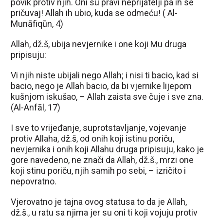
povik protiv njih. Oni su pravi neprijatelji pa ih se
pričuvaj! Allah ih ubio, kuda se odmeću! ( Al-
Munāfiqūn, 4)
Allah, dž.š, ubija nevjernike i one koji Mu druga
pripisuju:
Vi njih niste ubijali nego Allah; i nisi ti bacio, kad si
bacio, nego je Allah bacio, da bi vjernike lijepom
kušnjom iskušao, – Allah zaista sve čuje i sve zna.
(Al-Anfāl, 17)
I sve to vrijeđanje, suprotstavljanje, vojevanje
protiv Allaha, dž.š, od onih koji istinu poriču,
nevjernika i onih koji Allahu druga pripisuju, kako je
gore navedeno, ne znači da Allah, dž.š., mrzi one
koji stinu poriču, njih samih po sebi, – izričito i
nepovratno.
Vjerovatno je tajna ovog statusa to da je Allah,
dž.š., u ratu sa njima jer su oni ti koji vojuju protiv