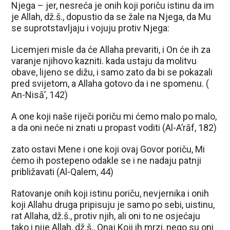
Njega – jer, nesreća je onih koji poriču istinu da im
je Allah, dž.š., dopustio da se žale na Njega, da Mu
se suprotstavljaju i vojuju protiv Njega:
Licemjeri misle da će Allaha prevariti, i On će ih za
varanje njihovo kazniti. kada ustaju da molitvu
obave, lijeno se dižu, i samo zato da bi se pokazali
pred svijetom, a Allaha gotovo da i ne spomenu. (
An-Nisā’, 142)
A one koji naše riječi poriču mi ćemo malo po malo,
a da oni neće ni znati u propast voditi (Al-A’rāf, 182)
zato ostavi Mene i one koji ovaj Govor poriču, Mi
ćemo ih postepeno odakle se i ne nadaju patnji
približavati (Al-Qalem, 44)
Ratovanje onih koji istinu poriču, nevjernika i onih
koji Allahu druga pripisuju je samo po sebi, uistinu,
rat Allaha, dž.š., protiv njih, ali oni to ne osjećaju
tako i nije Allah, dž.š., Onaj Koji ih mrzi, nego su oni