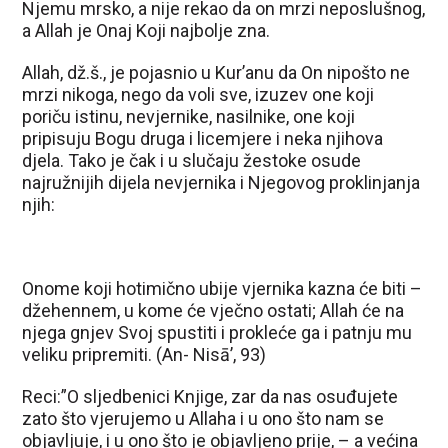
Njemu mrsko, a nije rekao da on mrzi neposlušnog,
a Allah je Onaj Koji najbolje zna.
Allah, dž.š., je pojasnio u Kur’anu da On nipošto ne
mrzi nikoga, nego da voli sve, izuzev one koji
poriču istinu, nevjernike, nasilnike, one koji
pripisuju Bogu druga i licemjere i neka njihova
djela. Tako je čak i u slučaju žestoke osude
najružnijih dijela nevjernika i Njegovog proklinjanja
njih:
Onome koji hotimično ubije vjernika kazna će biti –
džehennem, u kome će vječno ostati; Allah će na
njega gnjev Svoj spustiti i prokleće ga i patnju mu
veliku pripremiti. (An- Nisā’, 93)
Reci:”O sljedbenici Knjige, zar da nas osuđujete
zato što vjerujemo u Allaha i u ono što nam se
objavljuje, i u ono što je objavljeno prije, – a većina