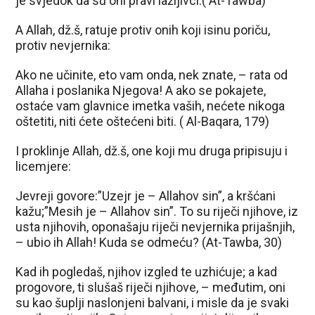
je svjedok da su oni pravi lažljivci.( At-Tawba)
A Allah, dž.š, ratuje protiv onih koji isinu poriču,
protiv nevjernika:
Ako ne učinite, eto vam onda, nek znate, – rata od
Allaha i poslanika Njegova! A ako se pokajete,
ostaće vam glavnice imetka vaših, nećete nikoga
oštetiti, niti ćete oštećeni biti. ( Al-Baqara, 179)
I proklinje Allah, dž.š, one koji mu druga pripisuju i
licemjere:
Jevreji govore:”Uzejr je – Allahov sin”, a kršćani
kažu;”Mesih je – Allahov sin”. To su riječi njihove, iz
usta njihovih, oponašaju riječi nevjernika prijašnjih,
– ubio ih Allah! Kuda se odmeću? (At-Tawba, 30)
Kad ih pogledaš, njihov izgled te uzhićuje; a kad
progovore, ti slušaš riječi njihove, – međutim, oni
su kao šuplji naslonjeni balvani, i misle da je svaki