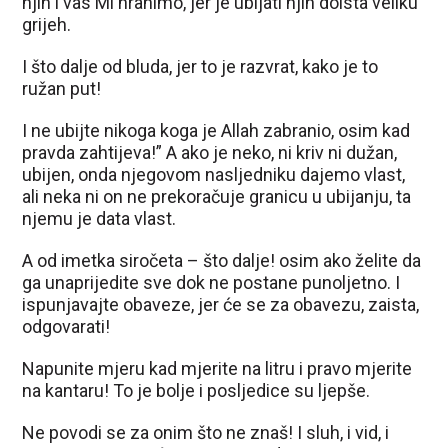
njih i vas Mi hranimo, jer je ubijati njih doista veliku
grijeh.
I što dalje od bluda, jer to je razvrat, kako je to
ružan put!
I ne ubijte nikoga koga je Allah zabranio, osim kad
pravda zahtijeva!” A ako je neko, ni kriv ni dužan,
ubijen, onda njegovom nasljedniku dajemo vlast,
ali neka ni on ne prekoračuje granicu u ubijanju, ta
njemu je data vlast.
A od imetka siročeta – što dalje! osim ako želite da
ga unaprijedite sve dok ne postane punoljetno. I
ispunjavajte obaveze, jer će se za obavezu, zaista,
odgovarati!
Napunite mjeru kad mjerite na litru i pravo mjerite
na kantaru! To je bolje i posljedice su ljepše.
Ne povodi se za onim što ne znaš! I sluh, i vid, i