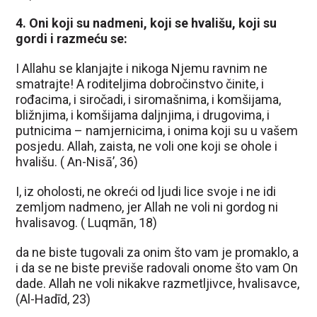
4. Oni koji su nadmeni, koji se hvališu, koji su
gordi i razmeću se:
I Allahu se klanjajte i nikoga Njemu ravnim ne
smatrajte! A roditeljima dobročinstvo činite, i
rođacima, i siročadi, i siromašnima, i komšijama,
bližnjima, i komšijama daljnjima, i drugovima, i
putnicima – namjernicima, i onima koji su u vašem
posjedu. Allah, zaista, ne voli one koji se ohole i
hvališu. ( An-Nisā’, 36)
I, iz oholosti, ne okreći od ljudi lice svoje i ne idi
zemljom nadmeno, jer Allah ne voli ni gordog ni
hvalisavog. ( Luqmān, 18)
da ne biste tugovali za onim što vam je promaklo, a
i da se ne biste previše radovali onome što vam On
dade. Allah ne voli nikakve razmetljivce, hvalisavce,
(Al-Hadīd, 23)