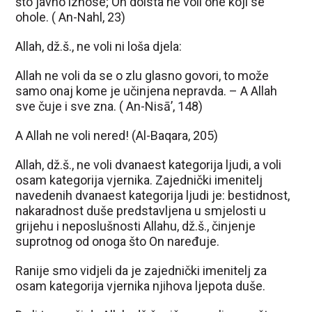
što javno iznose; On doista ne voli one koji se
ohole. ( An-Nahl, 23)
Allah, dž.š., ne voli ni loša djela:
Allah ne voli da se o zlu glasno govori, to može
samo onaj kome je učinjena nepravda. – A Allah
sve čuje i sve zna. ( An-Nisā’, 148)
A Allah ne voli nered! (Al-Baqara, 205)
Allah, dž.š., ne voli dvanaest kategorija ljudi, a voli
osam kategorija vjernika. Zajednički imenitelj
navedenih dvanaest kategorija ljudi je: bestidnost,
nakaradnost duše predstavljena u smjelosti u
grijehu i neposlušnosti Allahu, dž.š., činjenje
suprotnog od onoga što On naređuje.
Ranije smo vidjeli da je zajednički imenitelj za
osam kategorija vjernika njihova ljepota duše.