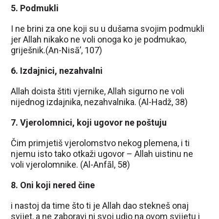
5. Podmukli
I ne brini za one koji su u dušama svojim podmukli
jer Allah nikako ne voli onoga ko je podmukao,
griješnik.(An-Nisā’, 107)
6. Izdajnici, nezahvalni
Allah doista štiti vjernike, Allah sigurno ne voli
nijednog izdajnika, nezahvalnika. (Al-Hadž, 38)
7. Vjerolomnici, koji ugovor ne poštuju
Čim primjetiš vjerolomstvo nekog plemena, i ti
njemu isto tako otkaži ugovor – Allah uistinu ne
voli vjerolomnike. (Al-Anfāl, 58)
8. Oni koji nered čine
i nastoj da time što ti je Allah dao stekneš onaj
svijet, a ne zaboravi ni svoj udio na ovom svijetu i