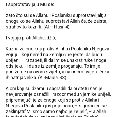
I suprotstavljaju Mu se:
zato što su se Allahu i Poslaniku suprotstavljali; a
onoga ko se Allahu suprotstavi Allah će, će zaista,
strahovito kazniti. (Al – Hašr, 4)
I vojuju proti Allaha, dž.š,.:
Kazna za one koji protiv Allaha i Poslanika Njegova
vojuju i koji nered na Zemlji čine jeste: da budu
ubijeni, ili razapeti, ili da im se unakrst ruke i noge
odsijeku ili da se iz zemlje proganaju. To im je
poniženje na ovom svijetu, a na onom svijetu čeka
ih patnja velika. (Al-Māida, 33)
A oni koji su džamiju sagradili da bi štetu nanijeli i
nevjerovanje osnažili i razdor među vjernike unijeli,
pripremajući je za onoga koji se protiv Allaha i
Njegova Poslanika još prije borio, – sigurno će se
zaklinjati:”Mi smo samo najbolje željeli”, – a Allah