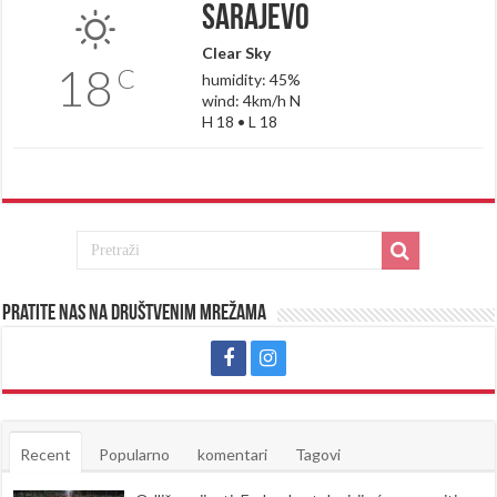
Sarajevo
Clear Sky
18
C
humidity: 45%
wind: 4km/h N
H 18 • L 18
Pratite nas na društvenim mrežama
Recent
Popularno
komentari
Tagovi