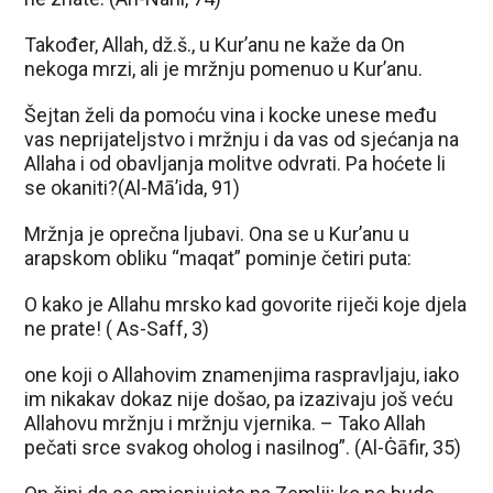
Također, Allah, dž.š., u Kur’anu ne kaže da On
nekoga mrzi, ali je mržnju pomenuo u Kur’anu.
Šejtan želi da pomoću vina i kocke unese među
vas neprijateljstvo i mržnju i da vas od sjećanja na
Allaha i od obavljanja molitve odvrati. Pa hoćete li
se okaniti?(Al-Mā’ida, 91)
Mržnja je oprečna ljubavi. Ona se u Kur’anu u
arapskom obliku “maqat” pominje četiri puta:
O kako je Allahu mrsko kad govorite riječi koje djela
ne prate! ( As-Saff, 3)
one koji o Allahovim znamenjima raspravljaju, iako
im nikakav dokaz nije došao, pa izazivaju još veću
Allahovu mržnju i mržnju vjernika. – Tako Allah
pečati srce svakog oholog i nasilnog”. (Al-Ġāfir, 35)