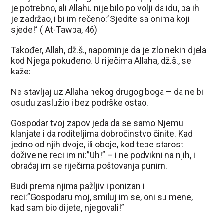
je potrebno, ali Allahu nije bilo po volji da idu, pa ih
je zadržao, i bi im rečeno:”Sjedite sa onima koji
sjede!” ( At-Tawba, 46)
Također, Allah, dž.š., napominje da je zlo nekih djela
kod Njega pokuđeno. U riječima Allaha, dž.š., se
kaže:
Ne stavljaj uz Allaha nekog drugog boga – da ne bi
osudu zaslužio i bez podrške ostao.
Gospodar tvoj zapovijeda da se samo Njemu
klanjate i da roditeljima dobročinstvo činite. Kad
jedno od njih dvoje, ili oboje, kod tebe starost
dožive ne reci im ni:”Uh!” – i ne podvikni na njih, i
obraćaj im se riječima poštovanja punim.
Budi prema njima pažljiv i ponizan i
reci:”Gospodaru moj, smiluj im se, oni su mene,
kad sam bio dijete, njegovali!”