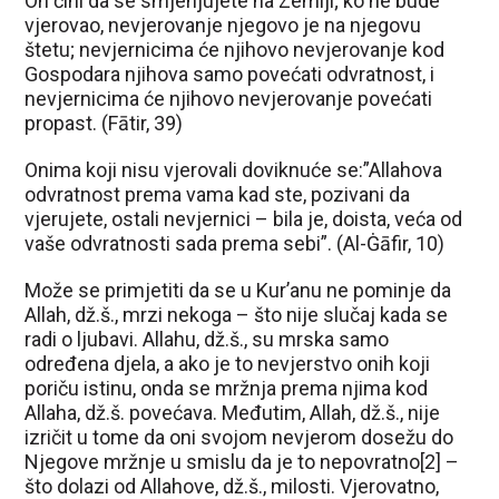
On čini da se smjenjujete na Zemlji; ko ne bude
vjerovao, nevjerovanje njegovo je na njegovu
štetu; nevjernicima će njihovo nevjerovanje kod
Gospodara njihova samo povećati odvratnost, i
nevjernicima će njihovo nevjerovanje povećati
propast. (Fātir, 39)
Onima koji nisu vjerovali doviknuće se:”Allahova
odvratnost prema vama kad ste, pozivani da
vjerujete, ostali nevjernici – bila je, doista, veća od
vaše odvratnosti sada prema sebi”. (Al-Ġāfir, 10)
Može se primjetiti da se u Kur’anu ne pominje da
Allah, dž.š., mrzi nekoga – što nije slučaj kada se
radi o ljubavi. Allahu, dž.š., su mrska samo
određena djela, a ako je to nevjerstvo onih koji
poriču istinu, onda se mržnja prema njima kod
Allaha, dž.š. povećava. Međutim, Allah, dž.š., nije
izričit u tome da oni svojom nevjerom dosežu do
Njegove mržnje u smislu da je to nepovratno[2] –
što dolazi od Allahove, dž.š., milosti. Vjerovatno,