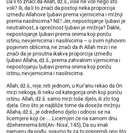
Da li to znači da Allah, dž.š., više ne voli nego što
voli? Ili, da li to znači da postoji neka proporcija
između Allahove ljubavi prema vjernicima i mržnji
prema nasilnicima? NE! Jer, nepostojanje ljubavi je
neutralnost, a oprečnost ljubavi je mržnja? Dakle,
nepostojanje ljubavi prema onima koji poriču
istinu, nevjernicima i nasilnicima – u svim njihovim
pojavnim oblicima, ne znači da ih Allah mrzi i ne
znači da je prisutna ikakva proporcija između
ljubavi Allaha, dž.š., prema zahvalnim vjernicima i
nepostojanju ljubavi prema onima koji poriču
istinu, nevjernicima i nasilnicima.
Allah, dž.š., nije, niti jednom, u Kur’anu rekao da On
mrzi nekoga, ili neku od kategorija onih koji poriču
istinu. Allah, dž.š. samo mrzi loše djelo, ili zlo tog
djela. Ono što je najbliže tome da doseže mržnju
Allaha, dž.š., je određeno djelo i odnosi se na
licemjere koji će …..Licemjeri će na samom dnu
džehennema biti(An- Nisa’, 145), Da su imali
namjeru da pođu, sigurno bi za to pripremili ono što