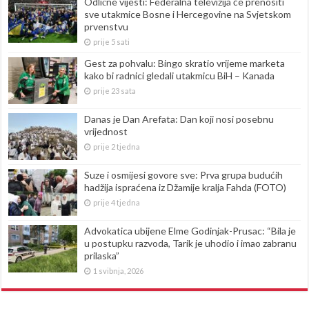
Odlične vijesti: Federalna televizija će prenositi
sve utakmice Bosne i Hercegovine na Svjetskom
prvenstvu
prije 5 sati
Gest za pohvalu: Bingo skratio vrijeme marketa
kako bi radnici gledali utakmicu BiH – Kanada
prije 23 sata
Danas je Dan Arefata: Dan koji nosi posebnu
vrijednost
prije 2 tjedna
Suze i osmijesi govore sve: Prva grupa budućih
hadžija ispraćena iz Džamije kralja Fahda (FOTO)
prije 4 tjedna
Advokatica ubijene Elme Godinjak-Prusac: “Bila je
u postupku razvoda, Tarik je uhodio i imao zabranu
prilaska”
1 svibnja, 2026