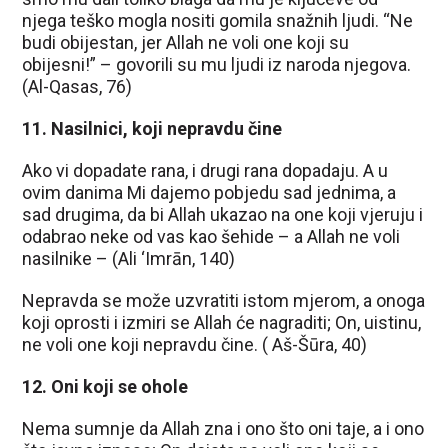
njega teško mogla nositi gomila snažnih ljudi. “Ne
budi obijestan, jer Allah ne voli one koji su
obijesni!” – govorili su mu ljudi iz naroda njegova.
(Al-Qasas, 76)
11. Nasilnici, koji nepravdu čine
Ako vi dopadate rana, i drugi rana dopadaju. A u
ovim danima Mi dajemo pobjedu sad jednima, a
sad drugima, da bi Allah ukazao na one koji vjeruju i
odabrao neke od vas kao šehide – a Allah ne voli
nasilnike – (Ali ‘Imrān, 140)
Nepravda se može uzvratiti istom mjerom, a onoga
koji oprosti i izmiri se Allah će nagraditi; On, uistinu,
ne voli one koji nepravdu čine. ( Aš-Šūra, 40)
12. Oni koji se ohole
Nema sumnje da Allah zna i ono što oni taje, a i ono