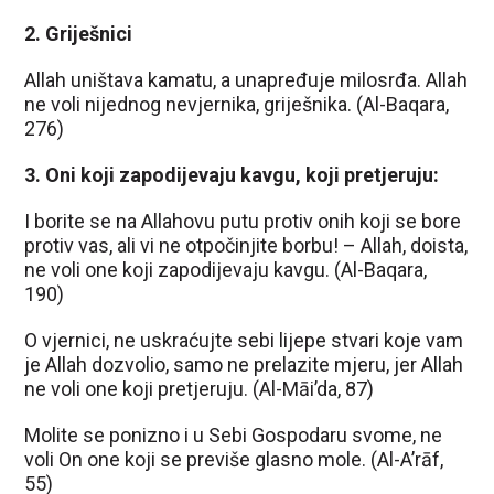
2. Griješnici
Allah uništava kamatu, a unapređuje milosrđa. Allah
ne voli nijednog nevjernika, griješnika. (Al-Baqara,
276)
3. Oni koji zapodijevaju kavgu, koji pretjeruju:
I borite se na Allahovu putu protiv onih koji se bore
protiv vas, ali vi ne otpočinjite borbu! – Allah, doista,
ne voli one koji zapodijevaju kavgu. (Al-Baqara,
190)
O vjernici, ne uskraćujte sebi lijepe stvari koje vam
je Allah dozvolio, samo ne prelazite mjeru, jer Allah
ne voli one koji pretjeruju. (Al-Māi’da, 87)
Molite se ponizno i u Sebi Gospodaru svome, ne
voli On one koji se previše glasno mole. (Al-A’rāf,
55)