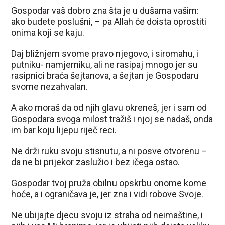
Gospodar vaš dobro zna šta je u dušama vašim:
ako budete poslušni, – pa Allah će doista oprostiti
onima koji se kaju.
Daj bližnjem svome pravo njegovo, i siromahu, i
putniku- namjerniku, ali ne rasipaj mnogo jer su
rasipnici braća šejtanova, a šejtan je Gospodaru
svome nezahvalan.
A ako moraš da od njih glavu okreneš, jer i sam od
Gospodara svoga milost tražiš i njoj se nadaš, onda
im bar koju lijepu riječ reci.
Ne drži ruku svoju stisnutu, a ni posve otvorenu –
da ne bi prijekor zaslužio i bez ičega ostao.
Gospodar tvoj pruža obilnu opskrbu onome kome
hoće, a i ograničava je, jer zna i vidi robove Svoje.
Ne ubijajte djecu svoju iz straha od neimaštine, i