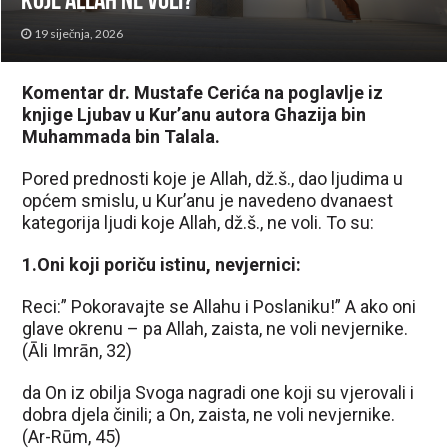
koje Allah ne voli?
19 siječnja, 2026
Komentar dr. Mustafe Cerića na poglavlje iz
knjige Ljubav u Kur’anu autora Ghazija bin
Muhammada bin Talala.
Pored prednosti koje je Allah, dž.š., dao ljudima u
općem smislu, u Kur’anu je navedeno dvanaest
kategorija ljudi koje Allah, dž.š., ne voli. To su:
1.Oni koji poriču istinu, nevjernici:
Reci:” Pokoravajte se Allahu i Poslaniku!” A ako oni
glave okrenu – pa Allah, zaista, ne voli nevjernike.
(Āli Imrān, 32)
da On iz obilja Svoga nagradi one koji su vjerovali i
dobra djela činili; a On, zaista, ne voli nevjernike.
(Ar-Rūm, 45)