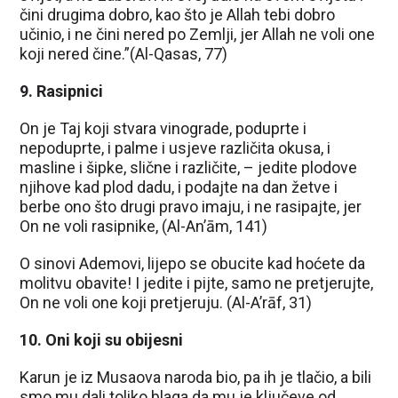
čini drugima dobro, kao što je Allah tebi dobro
učinio, i ne čini nered po Zemlji, jer Allah ne voli one
koji nered čine.”(Al-Qasas, 77)
9. Rasipnici
On je Taj koji stvara vinograde, poduprte i
nepoduprte, i palme i usjeve različita okusa, i
masline i šipke, slične i različite, – jedite plodove
njihove kad plod dadu, i podajte na dan žetve i
berbe ono što drugi pravo imaju, i ne rasipajte, jer
On ne voli rasipnike, (Al-An’ām, 141)
O sinovi Ademovi, lijepo se obucite kad hoćete da
molitvu obavite! I jedite i pijte, samo ne pretjerujte,
On ne voli one koji pretjeruju. (Al-A’rāf, 31)
10. Oni koji su obijesni
Karun je iz Musaova naroda bio, pa ih je tlačio, a bili
smo mu dali toliko blaga da mu je ključeve od