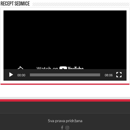
Recept sedmice
Reproduktor
videozapisa
00:00
08:06
Sva prava pridržana