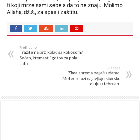
ti koji mrze sami sebe a da to ne znaju. Molimo
Allaha, dž.š., za spas i zaštitu.
Prethodno
Tražite najbrži kolač sa kokosom?
Sočan, kremast i gotov za pola
sata
Sljedeće
Zima sprema najjači udarac:
Meteorolozi najavljuju sibirsku
oluju u februaru