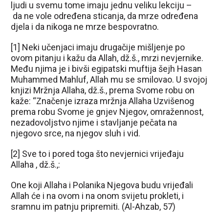
ljudi u svemu tome imaju jednu veliku lekciju –
da ne vole određena sticanja, da mrze određena
djela i da nikoga ne mrze bespovratno.
[1] Neki učenjaci imaju drugačije mišljenje po
ovom pitanju i kažu da Allah, dž.š., mrzi nevjernike.
Među njima je i bivši egipatski muftija šejh Hasan
Muhammed Mahluf, Allah mu se smilovao. U svojoj
knjizi Mržnja Allaha, dž.š., prema Svome robu on
kaže: “Značenje izraza mržnja Allaha Uzvišenog
prema robu Svome je gnjev Njegov, omražennost,
nezadovoljstvo njime i stavljanje pečata na
njegovo srce, na njegov sluh i vid.
[2] Sve to i pored toga što nevjernici vrijeđaju
Allaha , dž.š.,:
One koji Allaha i Polanika Njegova budu vrijeđali
Allah će i na ovom i na onom svijetu prokleti, i
sramnu im patnju pripremiti. (Al-Ahzab, 57)