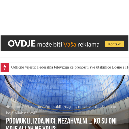
Odlične vijesti: Federalna televizija će prenositi sve utakmice Bosne i
Gest za pohvalu: Bingo skratio vrijeme marketa kako bi radnici gledal
Home
/
Aktuelno
/
Podmukli, izdajnici, nezahvalni…: Ko su oni
koje Allah ne voli?
Podmukli, izdajnici, nezahvalni…: Ko su oni