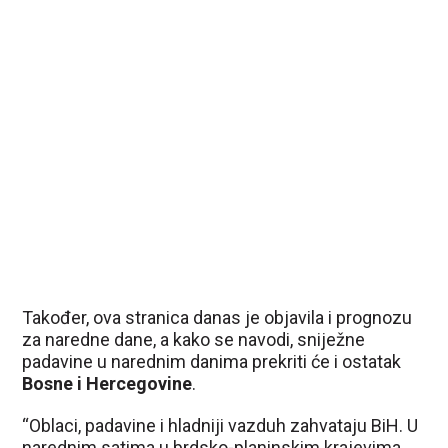
Također, ova stranica danas je objavila i prognozu
za naredne dane, a kako se navodi, sniježne
padavine u narednim danima prekriti će i ostatak
Bosne i Hercegovine
.
“Oblaci, padavine i hladniji vazduh zahvataju BiH. U
narednim satima u brdsko-planinskim krajevima