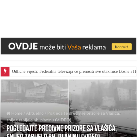
Odlične vijesti: Federalna televizija će prenositi sve utakmice Bosne i
Home
/
Aktuelno
/
Pogledajte predivne prizore sa Vlašića,
snijeg zabijelo bh. planinu (VIDEO)
Pogledajte predivne prizore sa Vlašića,