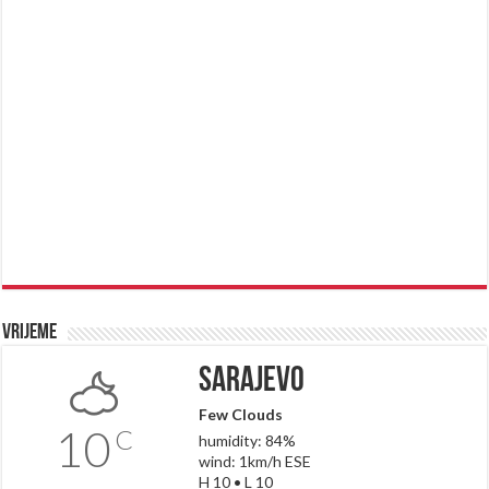
Vrijeme
Sarajevo
Few Clouds
10
C
humidity: 84%
wind: 1km/h ESE
H 10 • L 10