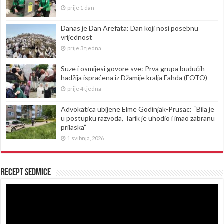
prije 1 dan
Danas je Dan Arefata: Dan koji nosi posebnu
vrijednost
prije 3 tjedna
Suze i osmijesi govore sve: Prva grupa budućih
hadžija ispraćena iz Džamije kralja Fahda (FOTO)
prije 4 tjedna
Advokatica ubijene Elme Godinjak-Prusac: “Bila je
u postupku razvoda, Tarik je uhodio i imao zabranu
prilaska”
1 svibnja, 2026
Recept sedmice
Reproduktor
videozapisa