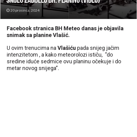
snijeg zabijelo bh. planinu (VIDEO)
20 prosinca, 2024
Facebook stranica BH Meteo danas je objavila
snimak sa planine Vlašić.
U ovim trenucima na
Vlašiću
pada snijeg jačim
intenzitetom , a kako meteorolozi ističu, “do
sredine iduće sedmice ovu planinu očekuje i do
metar novog snijega”.