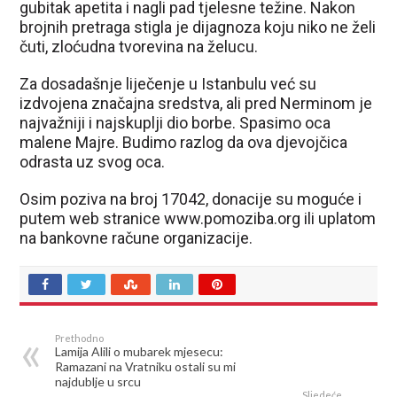
gubitak apetita i nagli pad tjelesne težine. Nakon
brojnih pretraga stigla je dijagnoza koju niko ne želi
čuti, zloćudna tvorevina na želucu.
Za dosadašnje liječenje u Istanbulu već su
izdvojena značajna sredstva, ali pred Nerminom je
najvažniji i najskuplji dio borbe. Spasimo oca
malene Majre. Budimo razlog da ova djevojčica
odrasta uz svog oca.
Osim poziva na broj 17042, donacije su moguće i
putem web stranice www.pomoziba.org ili uplatom
na bankovne račune organizacije.
Prethodno
Lamija Alili o mubarek mjesecu:
Ramazani na Vratniku ostali su mi
najdublje u srcu
Sljedeće