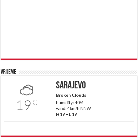
Vrijeme
Sarajevo
Broken Clouds
19
C
humidity: 40%
wind: 4km/h NNW
H 19 • L 19