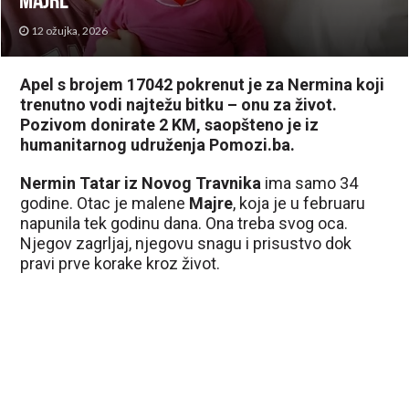
Majre
12 ožujka, 2026
Apel s brojem 17042 pokrenut je za Nermina koji
trenutno vodi najtežu bitku – onu za život.
Pozivom donirate 2 KM, saopšteno je iz
humanitarnog udruženja Pomozi.ba.
Nermin Tatar iz Novog Travnika
ima samo 34
godine. Otac je malene
Majre
, koja je u februaru
napunila tek godinu dana. Ona treba svog oca.
Njegov zagrljaj, njegovu snagu i prisustvo dok
pravi prve korake kroz život.