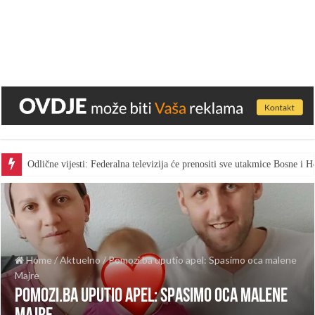
Odlične vijesti: Federalna televizija će prenositi sve utakmice Bosne i
Gest za pohvalu: Bingo skratio vrijeme marketa kako bi radnici gledal
Home
/
Aktuelno
/
Pomozi.ba uputio apel: Spasimo oca malene
Majre
Pomozi.ba uputio apel: Spasimo oca malene