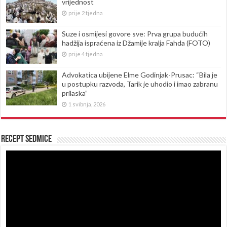
vrijednost
prije 2 tjedna
Suze i osmijesi govore sve: Prva grupa budućih
hadžija ispraćena iz Džamije kralja Fahda (FOTO)
prije 4 tjedna
Advokatica ubijene Elme Godinjak-Prusac: “Bila je
u postupku razvoda, Tarik je uhodio i imao zabranu
prilaska”
1 svibnja, 2026
Recept sedmice
Reproduktor
videozapisa