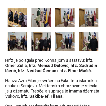
Hifz je polagala pred Komisijom u sastavu:
hfz.
Omer Zulić, hfz. Mensud Đulović, hfz. Sadrudin
Išerić, hfz. Nedžad Ćeman i hfz. Elmir Mašić.
Hafiza Azra Filan je svršenica Fakulteta islamskih
nauka u Sarajevu. Mektebsko obrazovanje sticala
je u džematu Trepče, a supruga je imama džemata
Vukovo,
hfz. Sakiba-ef. Filana.