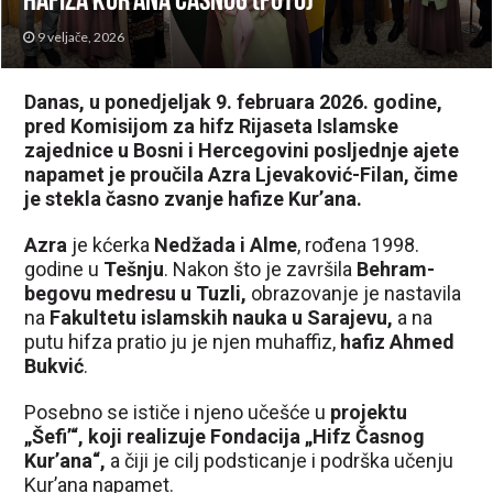
hafiza Kur’ana Časnog (FOTO)
9 veljače, 2026
Danas, u ponedjeljak 9. februara 2026. godine,
pred Komisijom za hifz Rijaseta Islamske
zajednice u Bosni i Hercegovini posljednje ajete
napamet je proučila Azra Ljevaković-Filan, čime
je stekla časno zvanje hafize Kur’ana.
Azra
je kćerka
Nedžada i Alme
, rođena 1998.
godine u
Tešnju
. Nakon što je završila
Behram-
begovu medresu u Tuzli,
obrazovanje je nastavila
na
Fakultetu islamskih nauka u Sarajevu,
a na
putu hifza pratio ju je njen muhaffiz,
hafiz Ahmed
Bukvić
.
Posebno se ističe i njeno učešće u
projektu
„Šefi’“, koji realizuje Fondacija „Hifz Časnog
Kur’ana“,
a čiji je cilj podsticanje i podrška učenju
Kur’ana napamet.