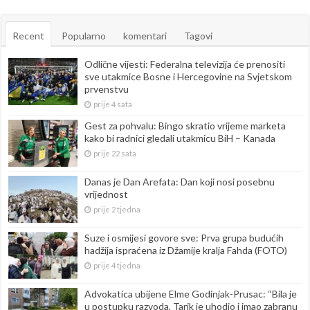
Recent
Popularno
komentari
Tagovi
Odlične vijesti: Federalna televizija će prenositi
sve utakmice Bosne i Hercegovine na Svjetskom
prvenstvu
prije 4 sata
Gest za pohvalu: Bingo skratio vrijeme marketa
kako bi radnici gledali utakmicu BiH – Kanada
prije 22 sata
Danas je Dan Arefata: Dan koji nosi posebnu
vrijednost
prije 2 tjedna
Suze i osmijesi govore sve: Prva grupa budućih
hadžija ispraćena iz Džamije kralja Fahda (FOTO)
prije 4 tjedna
Advokatica ubijene Elme Godinjak-Prusac: “Bila je
u postupku razvoda, Tarik je uhodio i imao zabranu