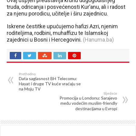
Ovaj uspjeh predstavlja krunu dugogodišnjeg
truda, odricanja i posvećenosti Kur’anu, ali i radost
za njenu porodicu, učitelje i širu zajednicu.
Iskrene čestitke upućujemo hafizi Azri, njenim
roditeljima, rodbini, muhaffizu te Islamskoj
zajednici u Bosni i Hercegovini.
(Hanuma.ba)
Prethodno
Data saglasnost BH Telecomu:
Hayat i druge TV kuće vraćaju se
na Moju TV
Sljedeće
Promocija u Londonu: Sarajevo
među vodećim muslim-friendly
destinacijama u Evropi