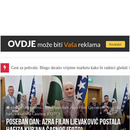
Gest za pohvalu: Bingo skratio vrijeme marketa kako bi radnici gledal
Home
/
Aktuelno
/
Poseban dan: Azra Filan Ljevaković postala
hafiza Kur’ana Časnog (FOTO)
Poseban dan: Azra Filan Ljevaković postala