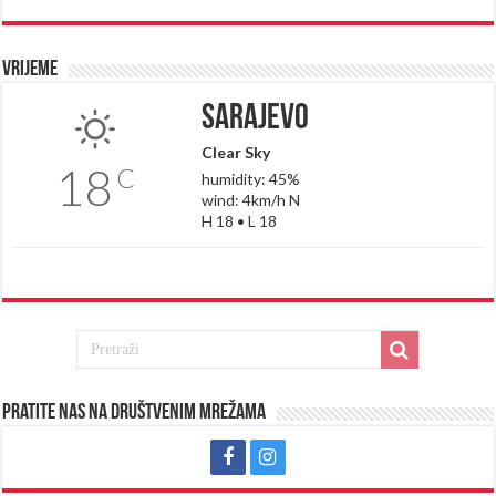
Vrijeme
Sarajevo
Clear Sky
18
C
humidity: 45%
wind: 4km/h N
H 18 • L 18
Pratite nas na društvenim mrežama