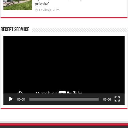
prilaska”
1 svibnja, 2026
Recept sedmice
Reproduktor
videozapisa
00:00
08:06