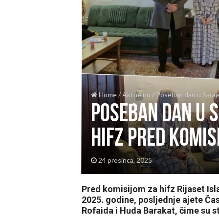
Home
/
Aktuelno
/
Poseban dan u Sarajev
Poseban dan u S
hifz pred komis
24 prosinca, 2025
Pred komisijom za hifz Rijaset Is
2025. godine, posljednje ajete Ča
Rofaida i Huda Barakat, čime su s