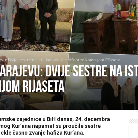
u: Dvije sestre na isti dan položile hifz pred komisijom Rijaseta
arajevu: Dvije sestre na ist
ijom Rijaseta
lamske zajednice u BiH danas, 24. decembra
snog Kur’ana napamet su proučile sestre
tekle časno zvanje hafiza Kur’ana.