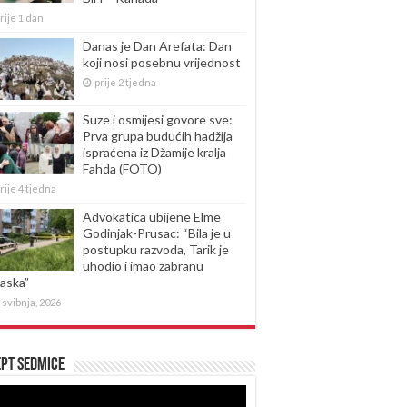
rije 1 dan
Danas je Dan Arefata: Dan
koji nosi posebnu vrijednost
prije 2 tjedna
Suze i osmijesi govore sve:
Prva grupa budućih hadžija
ispraćena iz Džamije kralja
Fahda (FOTO)
rije 4 tjedna
Advokatica ubijene Elme
Godinjak-Prusac: “Bila je u
postupku razvoda, Tarik je
uhodio i imao zabranu
laska”
 svibnja, 2026
pt sedmice
produktor