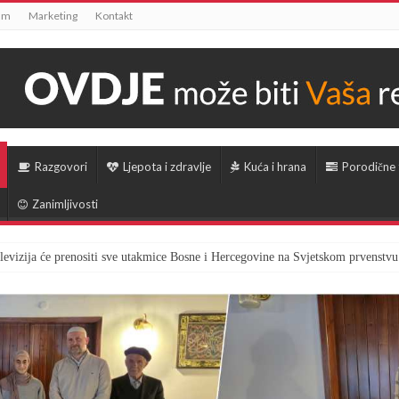
um
Marketing
Kontakt
Razgovori
Ljepota i zdravlje
Kuća i hrana
Porodične
Zanimljivosti
televizija će prenositi sve utakmice Bosne i Hercegovine na Svjetskom prvenstvu