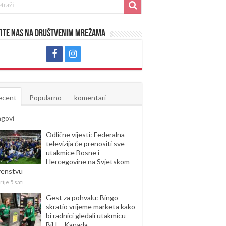
ite nas na društvenim mrežama
ecent
Popularno
komentari
agovi
Odlične vijesti: Federalna
televizija će prenositi sve
utakmice Bosne i
Hercegovine na Svjetskom
venstvu
rije 5 sati
Gest za pohvalu: Bingo
skratio vrijeme marketa kako
bi radnici gledali utakmicu
BiH – Kanada