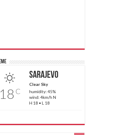
eme
Sarajevo
Clear Sky
18
C
humidity: 45%
wind: 4km/h N
H 18 • L 18