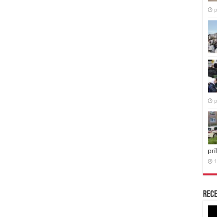
p
p
pri
1
Rece
Re