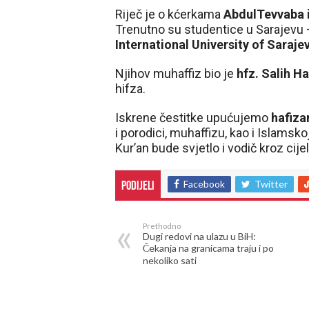
Riječ je o kćerkama
AbdulTevvaba 
Trenutno su studentice u Sarajevu 
International University of Saraje
Njihov muhaffiz bio je
hfz. Salih Ha
hifza.
Iskrene čestitke upućujemo
hafiza
i porodici, muhaffizu, kao i Islamsk
Kur’an bude svjetlo i vodič kroz cijeli
Facebook
Twitter
Podijeli
Prethodno
Dugi redovi na ulazu u BiH:
Čekanja na granicama traju i po
nekoliko sati