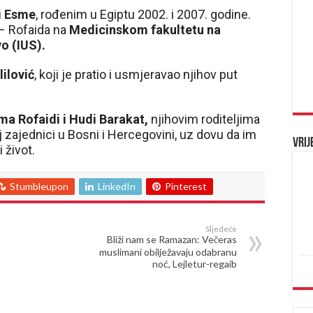
i Esme
, rođenim u Egiptu 2002. i 2007. godine.
– Rofaida na
Medicinskom fakultetu na
vo (IUS).
lilović
, koji je pratio i usmjeravao njihov put
ma Rofaidi i Hudi Barakat,
njihovim roditeljima
oj zajednici u Bosni i Hercegovini, uz dovu da im
Vrij
 život.
Stumbleupon
LinkedIn
Pinterest
Sljedeće
Bliži nam se Ramazan: Večeras
muslimani obilježavaju odabranu
noć, Lejletur-regaib