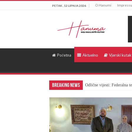
O Hanumi
Impress
PETAK , 12 LIPNJA 2026
Početna
Aktuelno
Vjerski kutak
Breaking News
Odlične vijesti: Federalna 