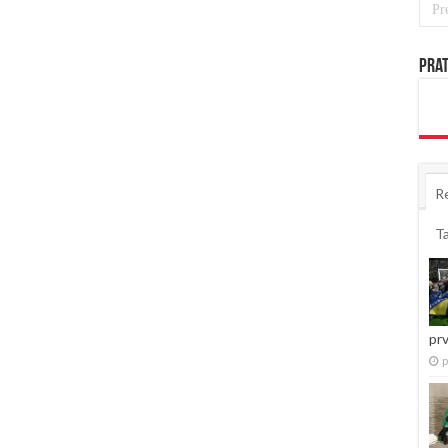
Prat
R
T
pr
p