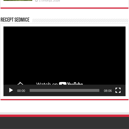
1 svibnja, 2026
Recept sedmice
Reproduktor
videozapisa
00:00
08:06