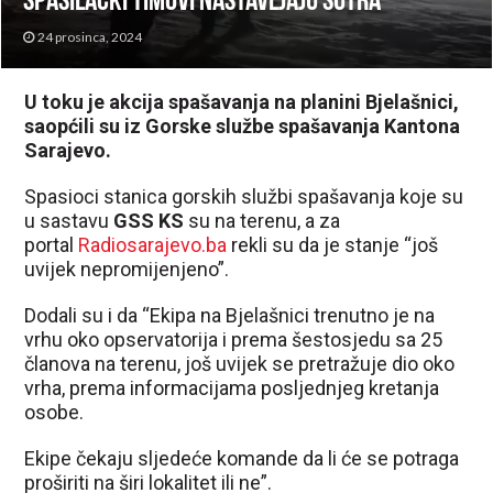
spasilački timovi nastavljaju sutra
24 prosinca, 2024
U toku je akcija spašavanja na planini Bjelašnici,
saopćili su iz Gorske službe spašavanja Kantona
Sarajevo.
Spasioci stanica gorskih službi spašavanja koje su
u sastavu
GSS KS
su na terenu, a za
portal
Radiosarajevo.ba
rekli su da je stanje “još
uvijek nepromijenjeno”.
Dodali su i da “Ekipa na Bjelašnici trenutno je na
vrhu oko opservatorija i prema šestosjedu sa 25
članova na terenu, još uvijek se pretražuje dio oko
vrha, prema informacijama posljednjeg kretanja
osobe.
Ekipe čekaju sljedeće komande da li će se potraga
proširiti na širi lokalitet ili ne”.