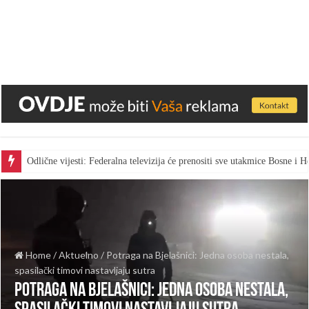
Odlične vijesti: Federalna televizija će prenositi sve utakmice Bosne i
Home
/
Aktuelno
/
Potraga na Bjelašnici: Jedna osoba nestala,
spasilački timovi nastavljaju sutra
Potraga na Bjelašnici: Jedna osoba nestala,