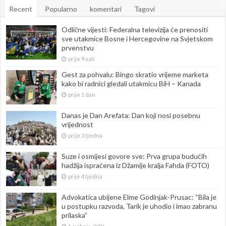
Recent
Popularno
komentari
Tagovi
Odlične vijesti: Federalna televizija će prenositi
sve utakmice Bosne i Hercegovine na Svjetskom
prvenstvu
prije 9 sati
Gest za pohvalu: Bingo skratio vrijeme marketa
kako bi radnici gledali utakmicu BiH – Kanada
prije 1 dan
Danas je Dan Arefata: Dan koji nosi posebnu
vrijednost
prije 3 tjedna
Suze i osmijesi govore sve: Prva grupa budućih
hadžija ispraćena iz Džamije kralja Fahda (FOTO)
prije 4 tjedna
Advokatica ubijene Elme Godinjak-Prusac: “Bila je
u postupku razvoda, Tarik je uhodio i imao zabranu
prilaska”