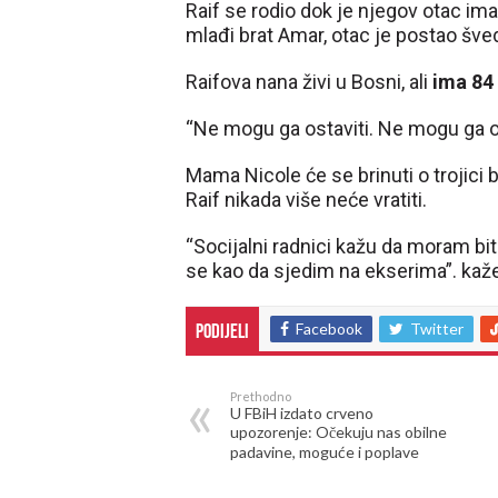
Raif se rodio dok je njegov otac im
mlađi brat Amar, otac je postao šved
Raifova nana živi u Bosni, ali
ima 84 
“Ne mogu ga ostaviti. Ne mogu ga o
Mama Nicole će se brinuti o trojici b
Raif nikada više neće vratiti.
“Socijalni radnici kažu da moram biti
se kao da sjedim na ekserima”. kaž
Facebook
Twitter
Podijeli
Prethodno
U FBiH izdato crveno
upozorenje: Očekuju nas obilne
padavine, moguće i poplave