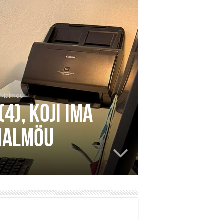
 u Malmöu
4), koji ima
 Malmöu