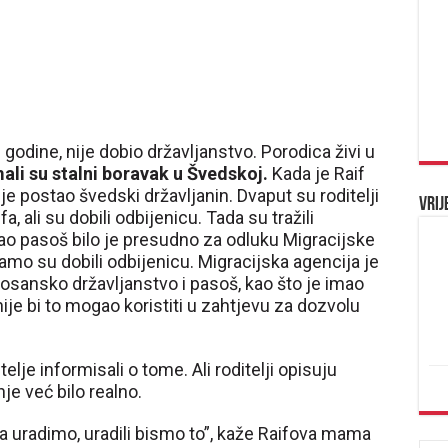
godine, nije dobio državljanstvo. Porodica živi u
ali su stalni boravak u Švedskoj.
Kada je Raif
e postao švedski državljanin. Dvaput su roditelji
Vrij
a, ali su dobili odbijenicu. Tada su tražili
mao pasoš bilo je presudno za odluku Migracijske
amo su dobili odbijenicu. Migracijska agencija je
 bosansko državljanstvo i pasoš, kao što je imao
ije bi to mogao koristiti u zahtjevu za dozvolu
elje informisali o tome. Ali roditelji opisuju
nje već bilo realno.
da uradimo, uradili bismo to”, kaže Raifova mama