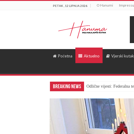
O Hanumi
Impress
PETAK , 12 LIPNJA 2026
Početna
Aktuelno
Vjerski kutak
Breaking News
Odlične vijesti: Federalna 