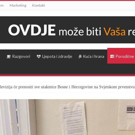
um
Marketing
Kontakt
Razgovori
Ljepota i zdravlje
Kuća i hrana
Porodične
televizija će prenositi sve utakmice Bosne i Hercegovine na Svjetskom prvenstvu