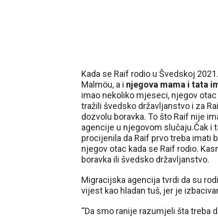
Kada se Raif rodio u Švedskoj 2021. 
Malmöu, a i
njegova mama i tata im
imao nekoliko mjeseci, njegov otac j
tražili švedsko državljanstvo i za Raif
dozvolu boravka. To što Raif nije i
agencije u njegovom slučaju.Čak i t
procijenila da Raif prvo treba imati
njegov otac kada se Raif rodio. Kasn
boravka ili švedsko državljanstvo.
Migracijska agencija tvrdi da su rodit
vijest kao hladan tuš, jer je izbaciva
“Da smo ranije razumjeli šta treba 