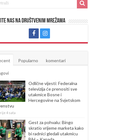
ite nas na društvenim mrežama
ecent
Popularno
komentari
agovi
Odlične vijesti: Federalna
televizija će prenositi sve
utakmice Bosne i
Hercegovine na Svjetskom
venstvu
rije 4 sata
Gest za pohvalu: Bingo
skratio vrijeme marketa kako
bi radnici gledali utakmicu
BiH – Kanada