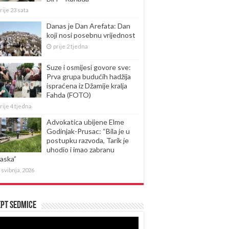
rije 23 sata
Danas je Dan Arefata: Dan
koji nosi posebnu vrijednost
prije 2 tjedna
Suze i osmijesi govore sve:
Prva grupa budućih hadžija
ispraćena iz Džamije kralja
Fahda (FOTO)
rije 4 tjedna
Advokatica ubijene Elme
Godinjak-Prusac: “Bila je u
postupku razvoda, Tarik je
uhodio i imao zabranu
laska”
 svibnja, 2026
pt sedmice
produktor