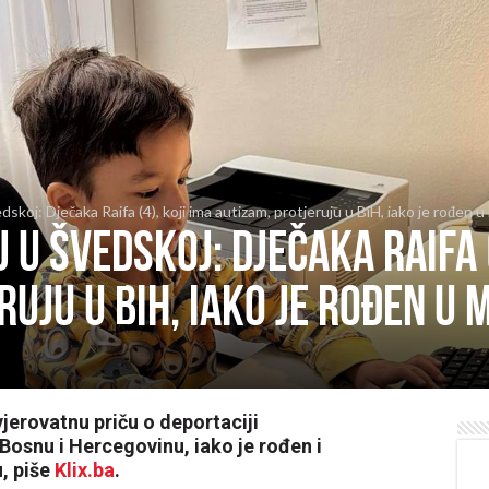
dskoj: Dječaka Raifa (4), koji ima autizam, protjeruju u BiH, iako je rođen
u Švedskoj: Dječaka Raifa (
ruju u BiH, iako je rođen u
erovatnu priču o deportaciji
Bosnu i Hercegovinu, iako je rođen i
, piše
Klix.ba
.