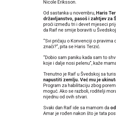
Nicole Eriksson.
Od sastanka u novembru,
Haris Ter
državljanstvo, pasoš i zahtjev za 
proći između tri i devet mjeseci pr
da Raif ne smije boraviti u Švedskoj
“Svi pričaju o Konvenciji o pravima 
znači?”, pita se Haris Terzić.
“Dobio sam paniku kada sam to shvat
koje i dalje nosi pelenu”, kaže mam
Trenutno je Raif u Švedskoj sa tur
napustiti zemlju. Već mu je ukinuta
Program za habilitaciju zbog poreme
moguć. Ako se razboli, roditelji mor
nijednu od ovih stvari.
Svaki dan Raif ide sa mamom da
od
Amar je rođen nakon što je tata post