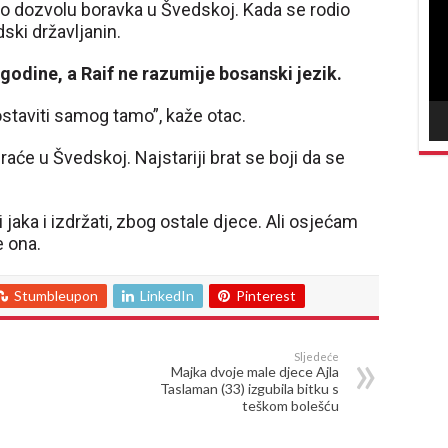
vid
ao dozvolu boravka u Švedskoj. Kada se rodio
ski državljanin.
godine, a Raif ne razumije bosanski jezik.
staviti samog tamo”, kaže otac.
raće u Švedskoj. Najstariji brat se boji da se
 jaka i izdržati, zbog ostale djece. Ali osjećam
e ona.
Stumbleupon
LinkedIn
Pinterest
Sljedeće
Majka dvoje male djece Ajla
Taslaman (33) izgubila bitku s
teškom bolešću