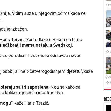
p
najtužnije. Vidim suze u njegovim očima kada ne
n.
ada je izbačen.
 Haris Terzić i Raif odlaze u Bosnu da tamo
 mlađi brat i mama ostaju u Švedskoj.
p
a se porodični život može održavati i izvan
j osobi, ali ne o četverogodišnjem djetetu”, kaže
pri
1
oleraju sa tri zaposlena.
Ne zna kako će
to koliko mjeseci u inostranstvu.
Rece
 mogu”
, kaže Haris Terzić.
Re