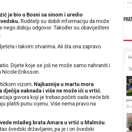
zić je bio u Bosni sa sinom i uredio
Prat
Švedsku.
Roditelji su dobili informaciju da može
ije nego dobiju odgovor. Također su obaviješteni
.
djeteta i takvim stvarima. Ali šta ona zapravo
R
io. Dijete koje se još ne može samo nahraniti i
T
a Nicole Eriksson.
ističkom vizom.
Najkasnije u martu mora
 dječija naknada i više ne može ići u vrtić.
ćaja govora koji je trebao početi sada neće biti
pr
aju platiti punu cijenu. Više nema pravo na
p
vede mlađeg brata Amara u vrtić u Malmöu
.
ao švedski državljanin, pa je i on švedski