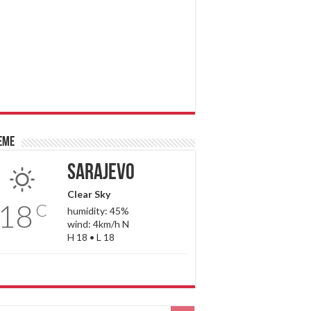
eme
Sarajevo
Clear Sky
18
C
humidity: 45%
wind: 4km/h N
H 18 • L 18