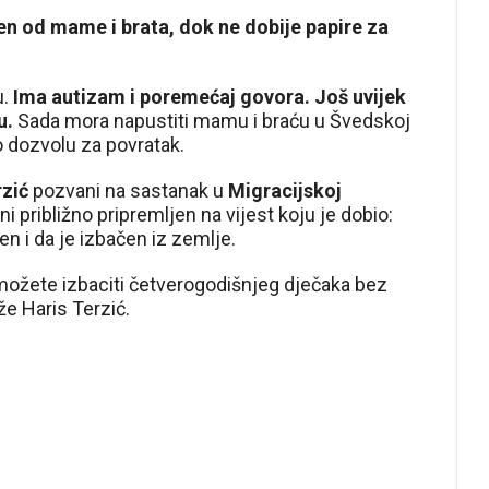
jen od mame i brata, dok ne dobije papire za
u.
Ima autizam i poremećaj govora. Još uvijek
u.
Sada mora napustiti mamu i braću u Švedskoj
o dozvolu za povratak.
rzić
pozvani na sastanak u
Migracijskoj
o ni približno pripremljen na vijest koju je dobio:
en i da je izbačen iz zemlje.
ožete izbaciti četverogodišnjeg dječaka bez
aže Haris Terzić.