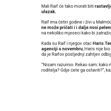
Mali Raif će tako morati biti
rastavl
ulazak.
Raif ima četiri godine i živi u Malmö
ne može pričati i i dalje nosi pelen
na nekoliko mjeseci kako bi zatraži
Kada su Raif i njegov otac
Haris Te
agenciji u novembru
, Haris nije bi
da je Raifov posljednji zahtjev odbij
“Nisam razumio. Rekao sam: kako m
roditelja? Gdje ćete ga ostaviti?”, k