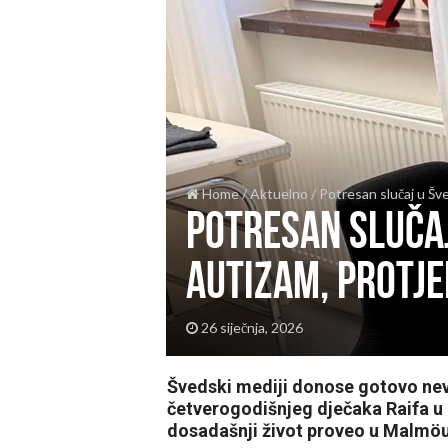
Home
/
Aktuelno
/
Potresan slučaj u Šve
Potresan slučaj 
autizam, protje
26 siječnja, 2026
Švedski mediji donose gotovo nevj
četverogodišnjeg dječaka Raifa u 
dosadašnji život proveo u Malmöu