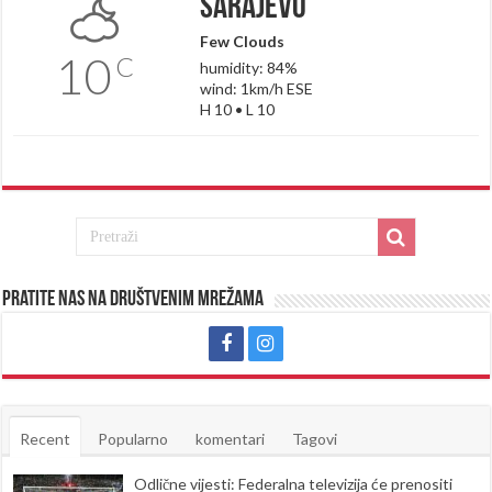
Sarajevo
Few Clouds
10
C
humidity: 84%
wind: 1km/h ESE
H 10 • L 10
Pratite nas na društvenim mrežama
Recent
Popularno
komentari
Tagovi
Odlične vijesti: Federalna televizija će prenositi