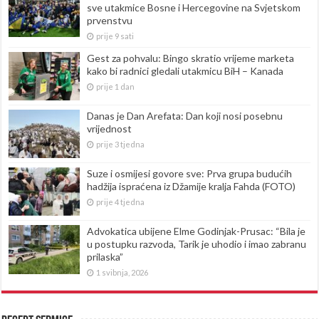
sve utakmice Bosne i Hercegovine na Svjetskom
prvenstvu
prije 9 sati
Gest za pohvalu: Bingo skratio vrijeme marketa
kako bi radnici gledali utakmicu BiH – Kanada
prije 1 dan
Danas je Dan Arefata: Dan koji nosi posebnu
vrijednost
prije 3 tjedna
Suze i osmijesi govore sve: Prva grupa budućih
hadžija ispraćena iz Džamije kralja Fahda (FOTO)
prije 4 tjedna
Advokatica ubijene Elme Godinjak-Prusac: “Bila je
u postupku razvoda, Tarik je uhodio i imao zabranu
prilaska”
1 svibnja, 2026