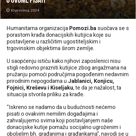
o ovome pisati”
10 prosinca, 2024
Humanitarna organizacija
Pomozi.ba
suočava se s
porastom krađa donacijskih kutijica koje su
postavljene u različitim ugostiteljskim i
trgovinskim objektima širom zemlje.
U saopćenju ističu kako njihovi zaposlenici nisu
stigli redovno prazniti kutijice zbog angažmana na
pružanju pomoći područjima pogođenim nedavnim
prirodnim nepogodama u
Jablanici, Konjicu,
Fojnici, Kreševu i Kiseljaku
, te da je nažalost, ta
situacija stvorila priliku za krađe.
“Iskreno se nadamo da u budućnosti nećemo
pisati o ovakvim nemilim događajima i
zahvaljujemo svima koji postavljanjem naše
donacijske kutije pomažu socijalno ugroženim i
oboljelim bh. građanima i građankama”, navodi se u