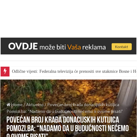
Odlične vijesti: Federalna televizija će prenositi sve utakmice Bosne i
Home
/
Aktuelno
/
Povećan broj krađa donacijskih kutijica
Pomozi.ba: “Nadamo da u budućnosti nećemo o ovome pisati”
Povećan broj krađa donacijskih kutijica
Pomozi.ba: “Nadamo da u budućnosti nećemo