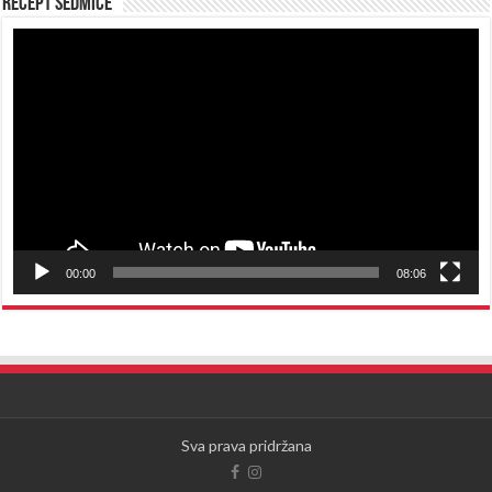
Recept sedmice
Reproduktor
videozapisa
00:00
08:06
Sva prava pridržana