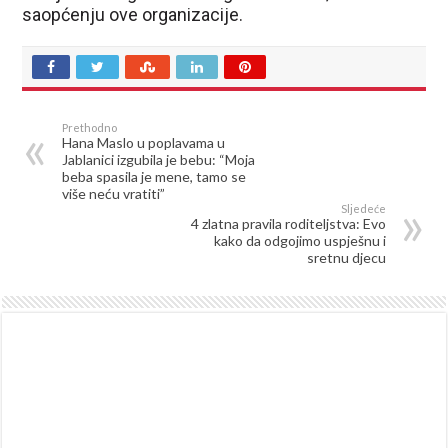
saopćenju ove organizacije.
Prethodno
Hana Maslo u poplavama u
Jablanici izgubila je bebu: “Moja
beba spasila je mene, tamo se
više neću vratiti”
Sljedeće
4 zlatna pravila roditeljstva: Evo
kako da odgojimo uspješnu i
sretnu djecu