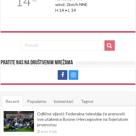
14
wind: 2km/h NNE
H 14 • L 14
Pratite nas na društvenim mrežama
Recent
Popularno
komentari
Tagovi
Odlične vijesti: Federalna televizija će prenositi
sve utakmice Bosne i Hercegovine na Svjetskom
prvenstvu
prije 6 sati