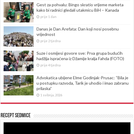
Gest za pohvalu: Bingo skratio vrijeme marketa
kako bi radnici gledali utakmicu BiH – Kanada
prije 1 dan
Danas je Dan Arefata: Dan koji nosi posebnu
vrijednost
prije 2 tjedna
Suze i osmijesi govore sve: Prva grupa budućih
hadžija ispraćena iz Džamije kralja Fahda (FOTO)
prije 4 tjedna
Advokatica ubijene Elme Godinjak-Prusac: “Bila je
u postupku razvoda, Tarik je uhodio i imao zabranu
prilaska”
1 svibnja, 2026
Recept sedmice
Reproduktor
videozapisa