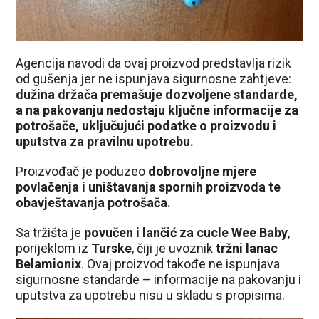
Agencija navodi da ovaj proizvod predstavlja rizik
od gušenja jer ne ispunjava sigurnosne zahtjeve:
dužina držača premašuje dozvoljene standarde,
a na pakovanju nedostaju ključne informacije za
potrošače, uključujući podatke o proizvodu i
uputstva za pravilnu upotrebu.
Proizvođač je poduzeo
dobrovoljne mjere
povlačenja i uništavanja spornih proizvoda te
obavještavanja potrošača.
Sa tržišta je
povučen i lančić za cucle Wee Baby
,
porijeklom iz
Turske
, čiji je uvoznik
tržni lanac
Belamionix
. Ovaj proizvod takođe ne ispunjava
sigurnosne standarde – informacije na pakovanju i
uputstva za upotrebu nisu u skladu s propisima.