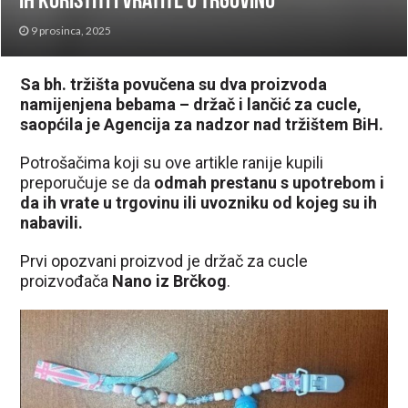
ih koristiti i vratite u trgovinu
9 prosinca, 2025
Sa bh. tržišta povučena su dva proizvoda
namijenjena bebama – držač i lančić za cucle,
saopćila je Agencija za nadzor nad tržištem BiH.
Potrošačima koji su ove artikle ranije kupili
preporučuje se da
odmah prestanu s upotrebom i
da ih vrate u trgovinu ili uvozniku od kojeg su ih
nabavili.
Prvi opozvani proizvod je držač za cucle
proizvođača
Nano iz Brčkog
.