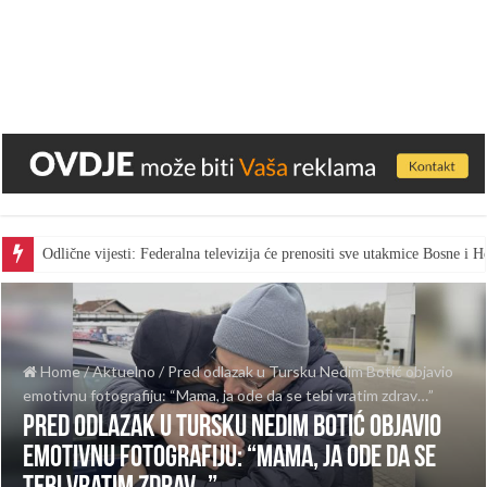
Odlične vijesti: Federalna televizija će prenositi sve utakmice Bosne i
Home
/
Aktuelno
/
Pred odlazak u Tursku Nedim Botić objavio
emotivnu fotografiju: “Mama, ja ode da se tebi vratim zdrav…”
Pred odlazak u Tursku Nedim Botić objavio
emotivnu fotografiju: “Mama, ja ode da se