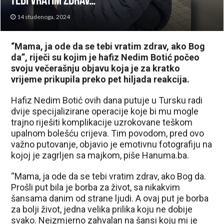
tebi vratim zdrav…”
14 studenoga, 2024
“Mama, ja ode da se tebi vratim zdrav, ako Bog
da”, riječi su kojim je hafiz Nedim Botić počeo
svoju večerašnju objavu koja je za kratko
vrijeme prikupila preko pet hiljada reakcija.
Hafiz Nedim Botić ovih dana putuje u Tursku radi
dvije specijalizirane operacije koje bi mu mogle
trajno riješiti komplikacije uzrokovane teškom
upalnom bolešću crijeva. Tim povodom, pred ovo
važno putovanje, objavio je emotivnu fotografiju na
kojoj je zagrljen sa majkom, piše Hanuma.ba.
“Mama, ja ode da se tebi vratim zdrav, ako Bog da.
Prošli put bila je borba za život, sa nikakvim
šansama danim od strane ljudi. A ovaj put je borba
za bolji život, jedna velika prilika koju ne dobije
svako. Neizmjerno zahvalan na šansi koju mi je