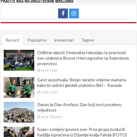
Pratite nas na društvenim mrežama
Recent
Popularno
komentari
Tagovi
Odlične vijesti: Federalna televizija će prenositi
sve utakmice Bosne i Hercegovine na Svjetskom
prvenstvu
prije 9 sati
Gest za pohvalu: Bingo skratio vrijeme marketa
kako bi radnici gledali utakmicu BiH – Kanada
prije 1 dan
Danas je Dan Arefata: Dan koji nosi posebnu
vrijednost
prije 3 tjedna
Suze i osmijesi govore sve: Prva grupa budućih
hadžija ispraćena iz Džamije kralja Fahda (FOTO)