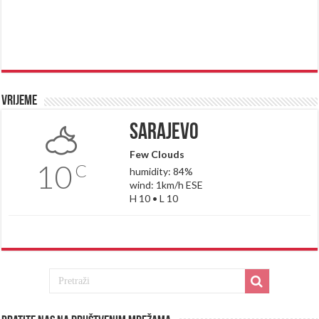
Vrijeme
Sarajevo
Few Clouds
10
C
humidity: 84%
wind: 1km/h ESE
H 10 • L 10