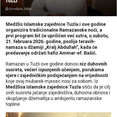
Tuzli
20 veljače, 2026
Medžlis Islamske zajednice Tuzla i ove godine
organizira tradicionalne Ramazanske noći, a
prvi program bit će upriličen već sutra, u subotu,
21. februara 2026. godine, poslije teravih-
namaza u džamiji „Kralj Abdullah“, kada će
predavanje održati hafiz Ammar-ef. Bašić.
Ramazan u Tuzli ove godine donosi
niz duhovnih
susreta, večeri ispunjenih učenjem, porukama
vjere i zajedničkim podsjećanjem na vrijednosti
koje ovaj mubarek mjesec nosi sa sobom. Iz
Medžlisa Islamske zajednice Tuzla
stiču da je cilj
ovih susreta jačanje zajedništva, duhovna obnova i
okupljanje džematlija u ambijentu ramazanske
topline.