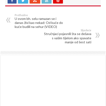
Prethodno
U ovom bh. selu ramazan se i
danas živi kao nekad: Od kuće do
kuće budili na sehur (VIDEO)
Sljedeće
Stručnjaci pojasnili šta se dešava
s vašim tijelom ako spavate
manje od šest sati