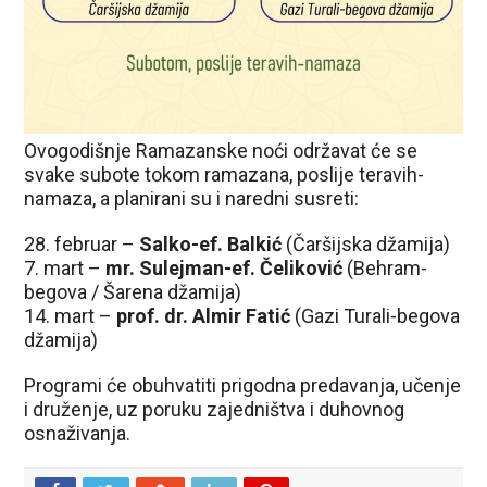
Ovogodišnje Ramazanske noći održavat će se
svake subote tokom ramazana, poslije teravih-
namaza, a planirani su i naredni susreti:
28. februar –
S
alko-ef. Balkić
(Čaršijska džamija)
7. mart –
mr. Sulejman-ef. Čeliković
(Behram-
begova / Šarena džamija)
14. mart –
prof. dr. Almir Fatić
(Gazi Turali-begova
džamija)
Programi će obuhvatiti prigodna predavanja, učenje
i druženje, uz poruku zajedništva i duhovnog
osnaživanja.