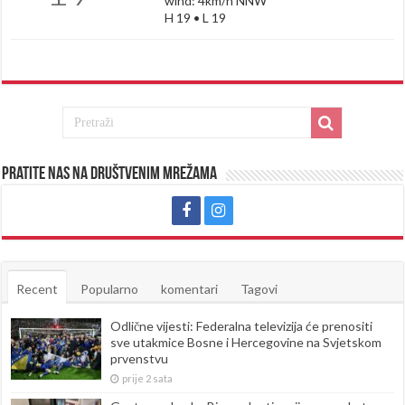
wind: 4km/h NNW
H 19 • L 19
Pratite nas na društvenim mrežama
Recent
Popularno
komentari
Tagovi
Odlične vijesti: Federalna televizija će prenositi
sve utakmice Bosne i Hercegovine na Svjetskom
prvenstvu
prije 2 sata