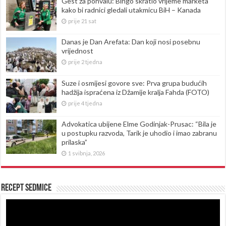
Gest za pohvalu: Bingo skratio vrijeme marketa
kako bi radnici gledali utakmicu BiH – Kanada
prije 21 sat
Danas je Dan Arefata: Dan koji nosi posebnu
vrijednost
prije 2 tjedna
Suze i osmijesi govore sve: Prva grupa budućih
hadžija ispraćena iz Džamije kralja Fahda (FOTO)
prije 4 tjedna
Advokatica ubijene Elme Godinjak-Prusac: “Bila je
u postupku razvoda, Tarik je uhodio i imao zabranu
prilaska”
1 svibnja, 2026
Recept sedmice
Reproduktor
videozapisa