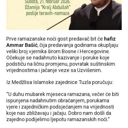
Prve ramazanske noći gost predavač bit će
hafiz
Ammar Bašić
, čija predavanja godinama okupljaju
veliki broj vjernika širom Bosne i Hercegovine.
Očekuje se nadahnuto kazivanje i poruke koje
podstiču na ličnu promjenu, povratak suštinskim
vrijednostima i jačanje veze sa Uzvišenim.
Iz Medžlisa Islamske zajednice Tuzla poručuju:
“U duhu mubarek mjeseca ramazana, večer će biti
ispunjena nadahnutim obraćanjem, porukama
vjere i zajedničkim podsjećanjem na vrijednosti
koje nas zbližavaju i jačaju. Dobro nam došli da
zajedno podijelimo ljepotu ramazanskih noći.”