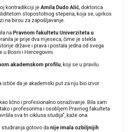
j kontradikciji je
Amila Dudo Alić
, doktorica
validitetom stopostotnog stepena, koja se, uprkos
 na birou za zapošljavanje.
ila na
Pravnom fakultetu Univerziteta u
ranila je prije dva mjeseca, čime je stekla
storije države i prava i postala jedna od svega
e u Bosni i Hercegovini.
nom akademskom profilu
, koji se u pravilu
ističe da je akademski put za nju bio izvor
kao lično i profesionalno osnaživanje. Bila sam
tako i profesorima i osobljem Pravnog fakulteta
ršila sva tri ciklusa studija”, kaže ona.
m studiranja gotovo da
nije imala ozbiljnijih