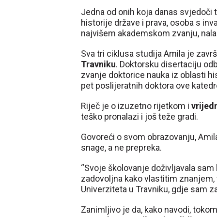
Jedna od onih koja danas svjedoči to
historije države i prava, osoba s in
najvišem akademskom zvanju, nalazi
Sva tri ciklusa studija Amila je završ
Travniku
. Doktorsku disertaciju odb
zvanje doktorice nauka iz oblasti hi
pet poslijeratnih doktora ove katedr
Riječ je o izuzetno rijetkom i
vrijed
teško pronalazi i još teže gradi.
Govoreći o svom obrazovanju, Amila 
snage, a ne prepreka.
“Svoje školovanje doživljavala sam 
zadovoljna kako vlastitim znanjem, 
Univerziteta u Travniku, gdje sam zav
Zanimljivo je da, kako navodi, toko