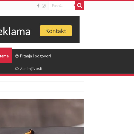
 teme
Pitanja i odgovori
Zanimljivosti