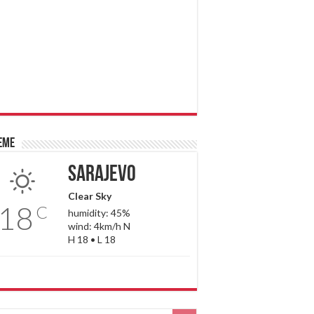
eme
Sarajevo
Clear Sky
18
C
humidity: 45%
wind: 4km/h N
H 18 • L 18