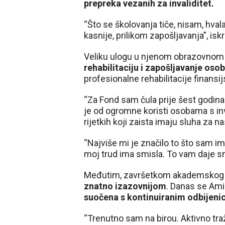
prepreka vezanih za invaliditet.
“Što se školovanja tiče, nisam, hva
kasnije, prilikom zapošljavanja”, isk
Veliku ulogu u njenom obrazovnom 
rehabilitaciju i zapošljavanje oso
profesionalne rehabilitacije finansi
“Za Fond sam čula prije šest godina
je od ogromne koristi osobama s inv
rijetkih koji zaista imaju sluha za n
“Najviše mi je značilo to što sam im
moj trud ima smisla. To vam daje sna
Međutim, završetkom akademskog p
znatno izazovnijom
. Danas se Ami
suočena s kontinuiranim odbijen
“Trenutno sam na birou. Aktivno tra