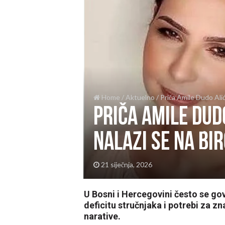
Home
/
Aktuelno
/
Priča Amile Dudo Alić
Priča Amile Dud
nalazi se na bi
21 siječnja, 2026
U Bosni i Hercegovini često se gov
deficitu stručnjaka i potrebi za z
narative.