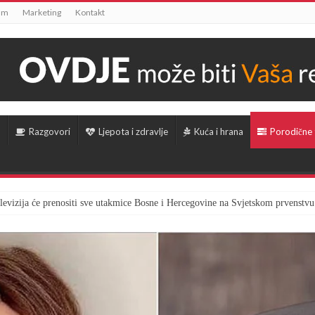
um
Marketing
Kontakt
Razgovori
Ljepota i zdravlje
Kuća i hrana
Porodične
televizija će prenositi sve utakmice Bosne i Hercegovine na Svjetskom prvenstvu