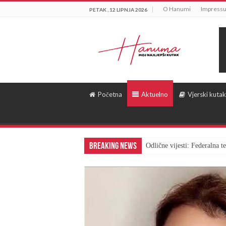
O Hanumi
Impress
PETAK , 12 LIPNJA 2026
Početna
Aktuelno
Vjerski kutak
Breaking News
Odlične vijesti: Federalna 