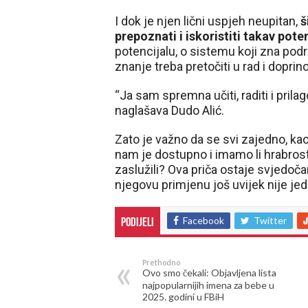
I dok je njen lični uspjeh neupitan,
š
prepoznati i iskoristiti takav poten
potencijalu, o sistemu koji zna pod
znanje treba pretočiti u rad i doprin
“Ja sam spremna učiti, raditi i prila
naglašava Dudo Alić.
Zato je važno da se svi zajedno, k
nam je dostupno i imamo li hrabrost
zaslužili? Ova priča ostaje svjedočan
njegovu primjenu još uvijek nije je
Facebook
Twitter
Podijeli
Prethodno
Ovo smo čekali: Objavljena lista
najpopularnijih imena za bebe u
2025. godini u FBiH