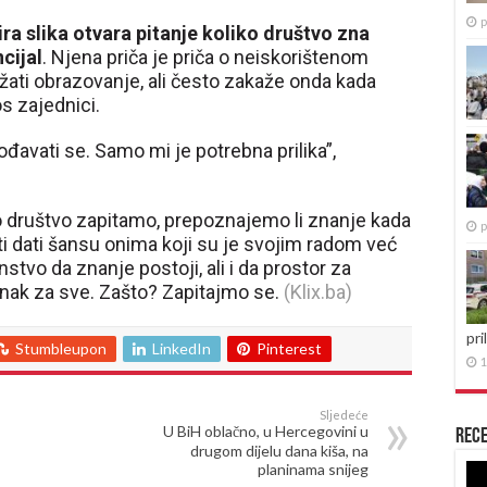
p
ira slika otvara pitanje koliko društvo zna
cijal
. Njena priča je priča o neiskorištenom
ržati obrazovanje, ali često zakaže onda kada
os zajednici.
gođavati se. Samo mi je potrebna prilika”,
ao društvo zapitamo, prepoznajemo li znanje kada
p
i dati šansu onima koji su je svojim radom već
stvo da znanje postoji, ali i da prostor za
dnak za sve. Zašto? Zapitajmo se.
(Klix.ba)
pri
Stumbleupon
LinkedIn
Pinterest
1
Sljedeće
U BiH oblačno, u Hercegovini u
Rece
drugom dijelu dana kiša, na
planinama snijeg
Re