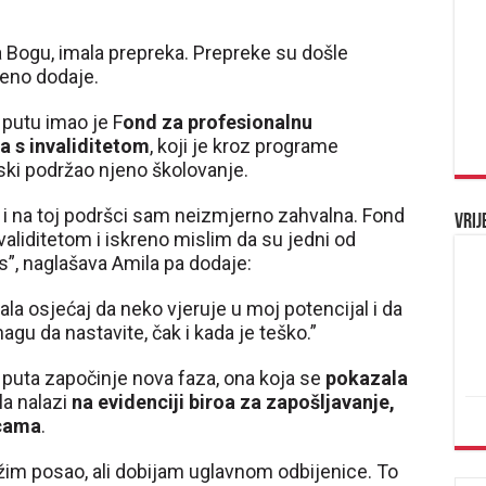
la Bogu, imala prepreka. Prepreke su došle
reno dodaje.
putu imao je F
ond za profesionalnu
ba s invaliditetom
, koji je kroz programe
jski podržao njeno školovanje.
 i na toj podršci sam neizmjerno zahvalna. Fond
Vrij
aliditetom i iskreno mislim da su jedni od
as”, naglašava Amila pa dodaje:
ala osjećaj da neko vjeruje u moj potencijal i da
gu da nastavite, čak i kada je teško.”
uta započinje nova faza, ona koja se
pokazala
la nalazi
na evidenciji biroa za zapošljavanje,
icama
.
žim posao, ali dobijam uglavnom odbijenice. To