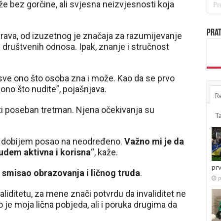
aže bez gorčine, ali svjesna neizvjesnosti koja
Prat
 prava, od izuzetnog je značaja za razumijevanje
 i društvenih odnosa. Ipak, znanje i stručnost
i sve ono što osoba zna i može. Kao da se prvo
ono što nudite”, pojašnjava.
R
 niti poseban tretman. Njena očekivanja su
T
da dobijem posao na neodređeno.
Važno mi je da
budem aktivna i korisna
“, kaže.
pr
 u smisao obrazovanja i ličnog truda
.
p
aliditetu, za mene znači potvrdu da invaliditet ne
o je moja lična pobjeda, ali i poruka drugima da