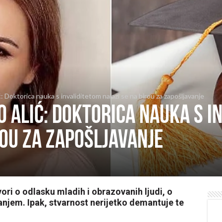
: Doktorica nauka s invaliditetom nalazi se na birou za zapošljavanje
o Alić: Doktorica nauka s i
rou za zapošljavanje
ori o odlasku mladih i obrazovanih ljudi, o
nanjem. Ipak, stvarnost nerijetko demantuje te