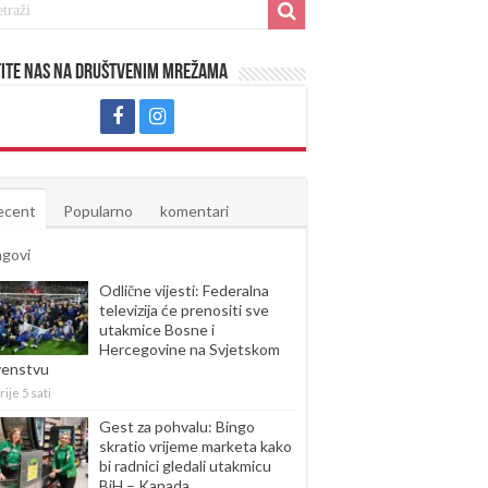
ite nas na društvenim mrežama
ecent
Popularno
komentari
agovi
Odlične vijesti: Federalna
televizija će prenositi sve
utakmice Bosne i
Hercegovine na Svjetskom
venstvu
rije 5 sati
Gest za pohvalu: Bingo
skratio vrijeme marketa kako
bi radnici gledali utakmicu
BiH – Kanada