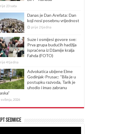
rije 23 sata
Danas je Dan Arefata: Dan
koji nosi posebnu vrijednost
prije 2 tjedna
Suze i osmijesi govore sve:
Prva grupa budućih hadžija
ispraćena iz Džamije kralja
Fahda (FOTO)
rije 4 tjedna
Advokatica ubijene Elme
Godinjak-Prusac: “Bila je u
postupku razvoda, Tarik je
uhodio i imao zabranu
laska”
 svibnja, 2026
pt sedmice
produktor