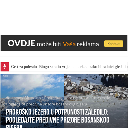
Gest za pohvalu: Bingo skratio vrijeme marketa kako bi radnici gledal
Home
/
Aktuelno
/
Prokoško jezero u potpunosti zaledilo:
Pogledajte predivne prizore bosanskog bisera
Prokoško jezero u potpunosti zaledilo:
Pogledajte predivne prizore bosanskog