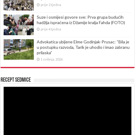
prije 2 tjedna
Suze i osmijesi govore sve: Prva grupa budućih
hadžija ispraćena iz Džamije kralja Fahda (FOTO)
prije 4 tjedna
Advokatica ubijene Elme Godinjak-Prusac: “Bila je
u postupku razvoda, Tarik je uhodio i imao zabranu
prilaska”
1 svibnja, 2026
Recept sedmice
Reproduktor
videozapisa