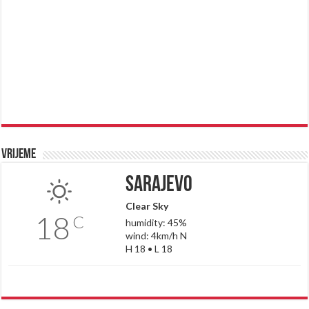
Vrijeme
Sarajevo
Clear Sky
18
C
humidity: 45%
wind: 4km/h N
H 18 • L 18