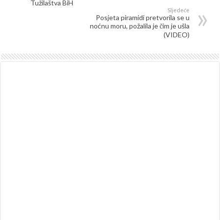
Tužilaštva BiH
Sljedeće
Posjeta piramidi pretvorila se u
noćnu moru, požalila je čim je ušla
(VIDEO)