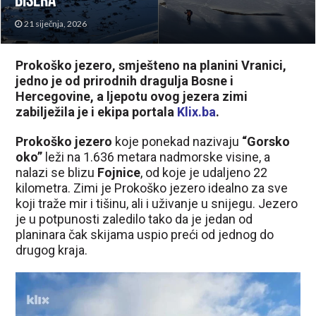
bisera
21 siječnja, 2026
Prokoško jezero, smješteno na planini Vranici,
jedno je od prirodnih dragulja Bosne i
Hercegovine, a ljepotu ovog jezera zimi
zabilježila je i ekipa portala
Klix.ba
.
Prokoško jezero
koje ponekad nazivaju
“Gorsko
oko”
leži na 1.636 metara nadmorske visine, a
nalazi se blizu
Fojnice
, od koje je udaljeno 22
kilometra. Zimi je Prokoško jezero idealno za sve
koji traže mir i tišinu, ali i uživanje u snijegu. Jezero
je u potpunosti zaledilo tako da je jedan od
planinara čak skijama uspio preći od jednog do
drugog kraja.