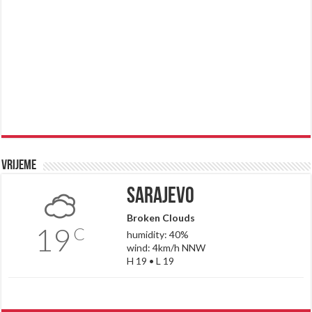
Vrijeme
Sarajevo
Broken Clouds
19
C
humidity: 40%
wind: 4km/h NNW
H 19 • L 19