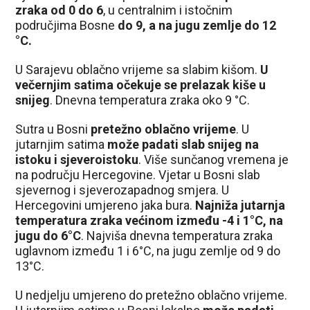
zraka od 0 do 6
, u centralnim i istočnim
područjima Bosne
do 9, a na jugu zemlje do 12
°C.
U Sarajevu oblačno vrijeme sa slabim kišom.
U
večernjim satima očekuje se prelazak kiše u
snijeg
. Dnevna temperatura zraka oko 9 °C.
Sutra u Bosni
pretežno oblačno vrijeme
. U
jutarnjim satima
može padati slab snijeg na
istoku i sjeveroistoku
. Više sunčanog vremena je
na području Hercegovine. Vjetar u Bosni slab
sjevernog i sjeverozapadnog smjera. U
Hercegovini umjereno jaka bura.
Najniža jutarnja
temperatura zraka većinom između -4 i 1°C,
na
jugu do 6°C
. Najviša dnevna temperatura zraka
uglavnom između 1 i 6°C, na jugu zemlje od 9 do
13°C.
U nedjelju umjereno do pretežno oblačno vrijeme.