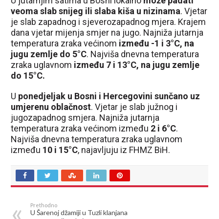
U jutarnjim satima u Bosni lokalno
može padati
veoma slab snijeg ili slaba kiša u nizinama
. Vjetar
je slab zapadnog i sjeverozapadnog mjera. Krajem
dana vjetar mijenja smjer na jugo. Najniža jutarnja
temperatura zraka većinom
između -1 i 3°C, na
jugu zemlje do 5°C
. Najviša dnevna temperatura
zraka uglavnom
između 7 i 13°C, na jugu zemlje
do 15°C.
U
ponedjeljak u Bosni i Hercegovini sunčano uz
umjerenu oblačnost
. Vjetar je slab južnog i
jugozapadnog smjera. Najniža jutarnja
temperatura zraka većinom između
2 i 6°C
.
Najviša dnevna temperatura zraka uglavnom
između
10 i 15°C
, najavljuju iz FHMZ BiH.
Prethodno
U Šarenoj džamiji u Tuzli klanjana