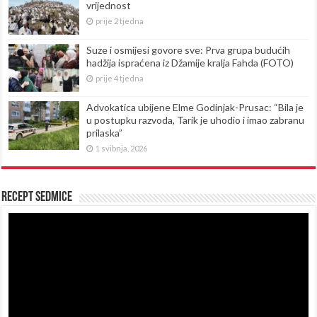
vrijednost
prije 2 tjedna
Suze i osmijesi govore sve: Prva grupa budućih
hadžija ispraćena iz Džamije kralja Fahda (FOTO)
prije 4 tjedna
Advokatica ubijene Elme Godinjak-Prusac: “Bila je
u postupku razvoda, Tarik je uhodio i imao zabranu
prilaska”
1 svibnja, 2026
Recept sedmice
Reproduktor
videozapisa