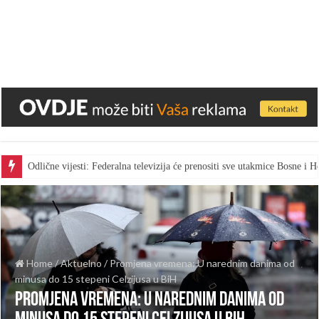
Odlične vijesti: Federalna televizija će prenositi sve utakmice Bosne i
Home
/
Aktuelno
/
Promjena vremena: U narednim danima od
minusa do 15 stepeni Celzijusa u BiH
Promjena vremena: U narednim danima od