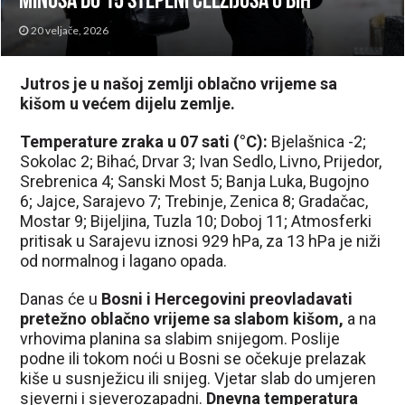
minusa do 15 stepeni Celzijusa u BiH
20 veljače, 2026
Jutros je u našoj zemlji oblačno vrijeme sa
kišom u većem dijelu zemlje.
Temperature zraka u 07 sati (°C):
Bjelašnica -2;
Sokolac 2; Bihać, Drvar 3; Ivan Sedlo, Livno, Prijedor,
Srebrenica 4; Sanski Most 5; Banja Luka, Bugojno
6; Jajce, Sarajevo 7; Trebinje, Zenica 8; Gradačac,
Mostar 9; Bijeljina, Tuzla 10; Doboj 11; Atmosferki
pritisak u Sarajevu iznosi 929 hPa, za 13 hPa je niži
od normalnog i lagano opada.
Danas će u
Bosni i Hercegovini preovladavati
pretežno oblačno vrijeme sa slabom kišom,
a na
vrhovima planina sa slabim snijegom. Poslije
podne ili tokom noći u Bosni se očekuje prelazak
kiše u susnježicu ili snijeg. Vjetar slab do umjeren
sjeverni i sjeverozapadni.
Dnevna temperatura