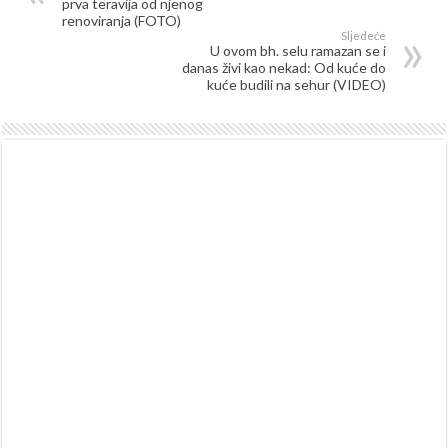
prva teravija od njenog
renoviranja (FOTO)
Sljedeće
U ovom bh. selu ramazan se i
danas živi kao nekad: Od kuće do
kuće budili na sehur (VIDEO)