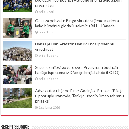
sve utakmice Bosne i Hercegovine na Svjetskom
prvenstvu
prije 7 sati
Gest za pohvalu: Bingo skratio vrijeme marketa
kako bi radnici gledali utakmicu BiH – Kanada
prije 1 dan
Danas je Dan Arefata: Dan koji nosi posebnu
vrijednost
prije 3 tjedna
Suze i osmijesi govore sve: Prva grupa budućih
hadžija ispraćena iz Džamije kralja Fahda (FOTO)
prije 4 tjedna
Advokatica ubijene Elme Godinjak-Prusac: “Bila je
u postupku razvoda, Tarik je uhodio i imao zabranu
prilaska”
1 svibnja, 2026
Recept sedmice