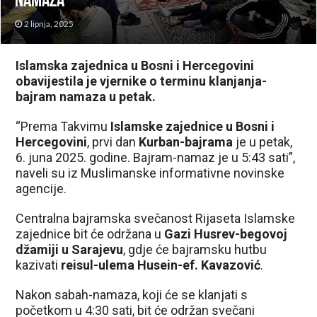
namaza
2 lipnja, 2025
Islamska zajednica u Bosni i Hercegovini
obavijestila je vjernike o terminu klanjanja-
bajram namaza u petak.
“Prema Takvimu
Islamske zajednice u Bosni i
Hercegovini
, prvi dan
Kurban-bajrama
je u petak,
6. juna 2025. godine. Bajram-namaz je u 5:43 sati”,
naveli su iz Muslimanske informativne novinske
agencije.
Centralna bajramska svečanost Rijaseta Islamske
zajednice bit će održana u
Gazi Husrev-begovoj
džamiji u Sarajevu
, gdje će bajramsku hutbu
kazivati
reisul-ulema Husein-ef. Kavazović
.
Nakon sabah-namaza, koji će se klanjati s
početkom u 4:30 sati, bit će održan svečani