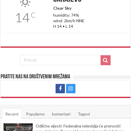
Clear Sky
14
C
humidity: 74%
wind: 2km/h NNE
H 14 • L 14
Pratite nas na društvenim mrežama
Recent
Popularno
komentari
Tagovi
Odlične vijesti: Federalna televizija će prenositi