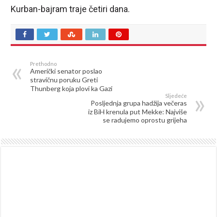
Kurban-bajram traje četiri dana.
Prethodno
Američki senator poslao
stravičnu poruku Greti
Thunberg koja plovi ka Gazi
Sljedeće
Posljednja grupa hadžija večeras
iz BiH krenula put Mekke: Najviše
se radujemo oprostu grijeha