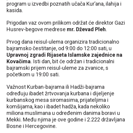
program u izvedbi poznatih učača Kur’ana, ilahija i
kasida.
Prigodan vaz ovom prilikom održat će direktor Gazi
Husrev-begove medrese
mr. Dževad Pleh
.
Prvog dana reisul-ulema organizira tradicionalno
bajramsko čestitanje, od 9:00 do 12:00 sati, u
Upravnoj zgradi Rijaseta Islamske zajednice na
Kovačima
. Isti dan, bit će održan i tradicionalni
bajramski prijem reisul-uleme za zvanice, s
početkom u 19:00 sati.
Važnost Kurban-bajrama ili Hadži-bajrama
određuju ibadet žrtvovanja kurbana i dijeljenje
kurbanskog mesa siromasima, prijateljima i
komšijama, kao i ibadet hadža, kada nekoliko
miliona muslimana u određenim danima boravi u
Mekki. Među njima je ove godine i 2.222 državljana
Bosne i Hercegovine.