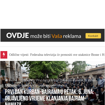
Odlične vijesti: Federalna televizija će prenositi sve utakmice Bosne i
Home
/
Aktuelno
/
Prvi dan Kurban-bajrama u petak, 6. juna:
Objavljeno vrijeme klanjanja bajram-namaza
Prvi dan Kurban-bajrama u petak, 6. juna:
Objavljeno vrijeme klanjanja bajram-