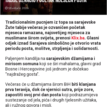
tabije označio početak mjeseca posta
18 veljače, 2026
Tradicionalnim pucnjem iz topa sa sarajevske
Žute tabije večeras je ozvaničen početak
mjeseca ramazana, najsvetijeg mjeseca za
muslimane širom svijeta, prenosi
Klix.ba
. Glasni
odjek iznad Sarajeva simbolično je otvorio vrata
periodu posta, molitve, strpljenja i solidarnosti.
Paljenjem kandilja na
sarajevskim džamijama i
mirisom somuna
koji se širi mahalama, glavni grad
Bosne i Hercegovine još jednom je dočekao
“najdražeg gosta”.
Večeras će u džamijama širom BiH
biti klanjana
prva teravija, dok će vjernici sutra, prije zore,
zapostiti svoj prvi dan posta
koji podrazumijeva
sustezanje od jela, pića i drugih tjelesnih užitaka,
ali i ružnog govora i misli.