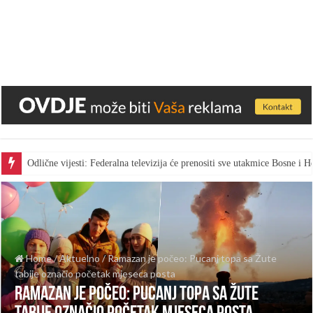
Odlične vijesti: Federalna televizija će prenositi sve utakmice Bosne i
Home
/
Aktuelno
/
Ramazan je počeo: Pucanj topa sa Žute
tabije označio početak mjeseca posta
Ramazan je počeo: Pucanj topa sa Žute