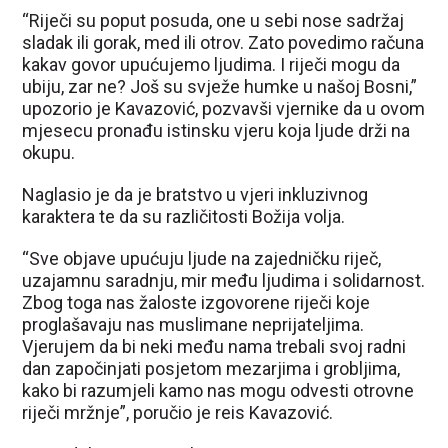
“Riječi su poput posuda, one u sebi nose sadržaj
sladak ili gorak, med ili otrov. Zato povedimo računa
kakav govor upućujemo ljudima. I riječi mogu da
ubiju, zar ne? Još su svježe humke u našoj Bosni,”
upozorio je Kavazović, pozvavši vjernike da u ovom
mjesecu pronađu istinsku vjeru koja ljude drži na
okupu.
Naglasio je da je bratstvo u vjeri inkluzivnog
karaktera te da su različitosti Božija volja.
“Sve objave upućuju ljude na zajedničku riječ,
uzajamnu saradnju, mir među ljudima i solidarnost.
Zbog toga nas žaloste izgovorene riječi koje
proglašavaju nas muslimane neprijateljima.
Vjerujem da bi neki među nama trebali svoj radni
dan započinjati posjetom mezarjima i grobljima,
kako bi razumjeli kamo nas mogu odvesti otrovne
riječi mržnje”, poručio je reis Kavazović.