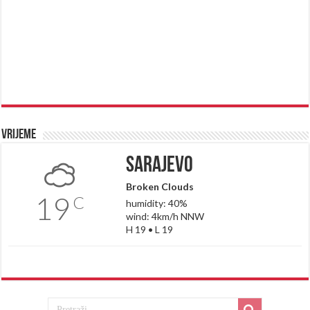
Vrijeme
Sarajevo
Broken Clouds
19
C
humidity: 40%
wind: 4km/h NNW
H 19 • L 19