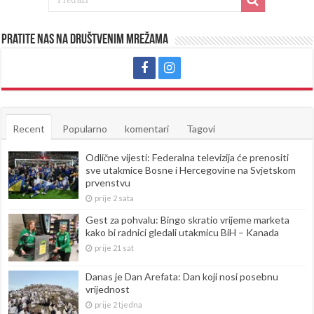
Pratite nas na društvenim mrežama
Recent
Popularno
komentari
Tagovi
Odlične vijesti: Federalna televizija će prenositi
sve utakmice Bosne i Hercegovine na Svjetskom
prvenstvu
prije 2 sata
Gest za pohvalu: Bingo skratio vrijeme marketa
kako bi radnici gledali utakmicu BiH – Kanada
prije 21 sat
Danas je Dan Arefata: Dan koji nosi posebnu
vrijednost
prije 2 tjedna