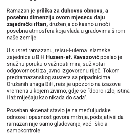
Ramazan je
prilika za duhovnu obnovu, a
posebnu dimenziju ovom mjesecu daju
zajednički iftari,
druženja do kasno u noć i
posebna atmosfera koja vlada u gradovima širom
naše zemlje.
U susret ramazanu, reisu-l-ulema Islamske
zajednice u BiH
Husein-ef. Kavazović
poslao je
snažnu poruku o važnosti mira, suživota i
odgovornosti za javno izgovorenu riječ. Tokom
predramazanskog susreta sa pripadnicima
Oružanih snaga BiH, reis je upozorio na izazove
vremena u kojem živimo, gdje se “dobro i zlo, istina
i laž miješaju kao nikada do sada”.
Poseban akcenat stavio je na međuljudske
odnose i opasnost govora mržnje, podsjetivši da
ramazan nije samo gladovanje, već i škola
samokontrole.