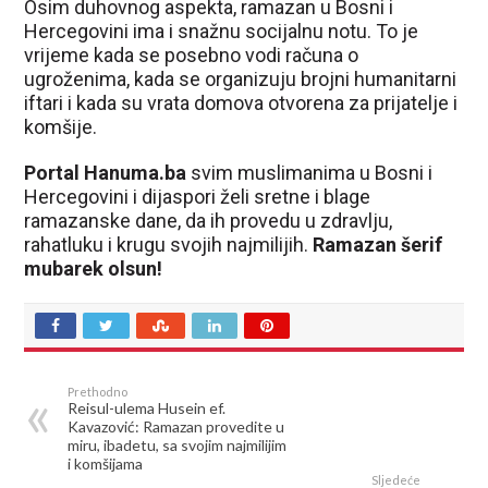
Osim duhovnog aspekta, ramazan u Bosni i
Hercegovini ima i snažnu socijalnu notu. To je
vrijeme kada se posebno vodi računa o
ugroženima, kada se organizuju brojni humanitarni
iftari i kada su vrata domova otvorena za prijatelje i
komšije.
Portal Hanuma.ba
svim muslimanima u Bosni i
Hercegovini i dijaspori želi sretne i blage
ramazanske dane, da ih provedu u zdravlju,
rahatluku i krugu svojih najmilijih.
Ramazan šerif
mubarek olsun!
Prethodno
Reisul-ulema Husein ef.
Kavazović: Ramazan provedite u
miru, ibadetu, sa svojim najmilijim
i komšijama
Sljedeće