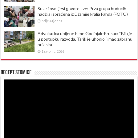
Suze i osmijesi govore sve: Prva grupa budućih
hadžija ispraćena iz Džamije kralja Fahda (FOTO)
prije 4 tjedna
Advokatica ubijene Elme Godinjak-Prusac: “Bila je
u postupku razvoda, Tarik je uhodio i imao zabranu
prilaska”
1 svibnja, 2026
Recept sedmice
Reproduktor
videozapisa