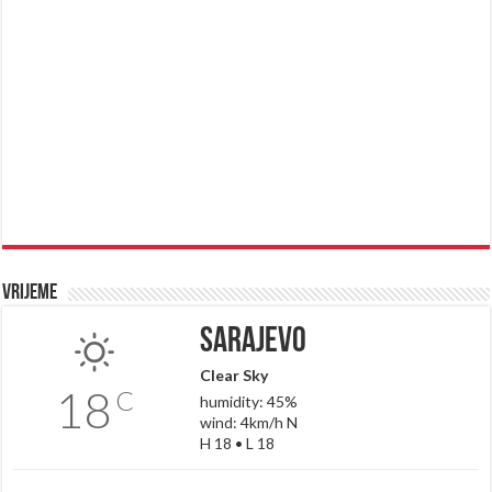
Vrijeme
Sarajevo
Clear Sky
18
C
humidity: 45%
wind: 4km/h N
H 18 • L 18