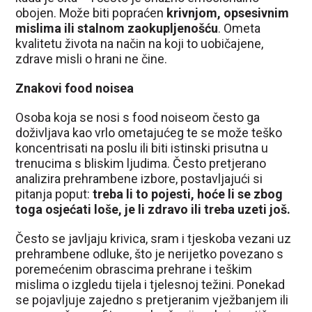
obojen. Može biti popraćen
krivnjom, opsesivnim
mislima ili stalnom zaokupljenošću
. Ometa
kvalitetu života na način na koji to uobičajene,
zdrave misli o hrani ne čine.
Znakovi food noisea
Osoba koja se nosi s food noiseom često ga
doživljava kao vrlo ometajućeg te se može teško
koncentrisati na poslu ili biti istinski prisutna u
trenucima s bliskim ljudima. Često pretjerano
analizira prehrambene izbore, postavljajući si
pitanja poput:
treba li to pojesti, hoće li se zbog
toga osjećati loše, je li zdravo ili treba uzeti još.
Često se javljaju krivica, sram i tjeskoba vezani uz
prehrambene odluke, što je nerijetko povezano s
poremećenim obrascima prehrane i teškim
mislima o izgledu tijela i tjelesnoj težini. Ponekad
se pojavljuje zajedno s pretjeranim vježbanjem ili