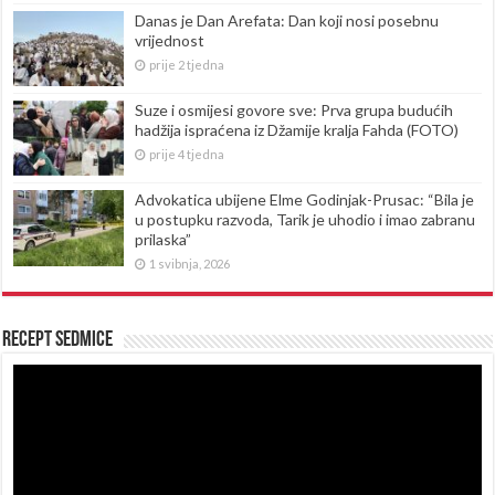
Danas je Dan Arefata: Dan koji nosi posebnu
vrijednost
prije 2 tjedna
Suze i osmijesi govore sve: Prva grupa budućih
hadžija ispraćena iz Džamije kralja Fahda (FOTO)
prije 4 tjedna
Advokatica ubijene Elme Godinjak-Prusac: “Bila je
u postupku razvoda, Tarik je uhodio i imao zabranu
prilaska”
1 svibnja, 2026
Recept sedmice
Reproduktor
videozapisa