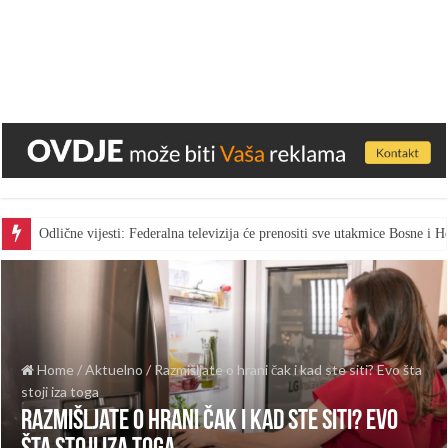
Odlične vijesti: Federalna televizija će prenositi sve utakmice Bosne i
Home
/
Aktuelno
/
Razmišljate o hrani čak i kad ste siti? Evo šta
stoji iza toga
Razmišljate o hrani čak i kad ste siti? Evo