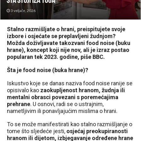
šta stoji iza toga
3 veljače, 2026
Stalno razmišljate o hrani, preispitujete svoje
izbore i osjećate se preplavljeni žudnjom?
Možda doživljavate takozvani food noise (buku
hrane), koncept koji nije nov, ali je izraz postao
popularan tek 2023. godine, piše BBC.
Šta je food noise (buka hrane)?
Iskustvo koje se danas naziva food noise ranije se
opisivalo kao
zaokupljenost hranom, žudnja ili
mentalni obrasci povezani s poremećajima
prehrane
. U osnovi, radi se o ustrajnim,
nametljivim ili ponavljajućim mislima o hrani.
To se može manifestirati kao stalno razmišljanje o
tome što sljedeće jesti,
osjećaj preokupiranosti
hranom ili dijetom, izbjegavanje određene hrane