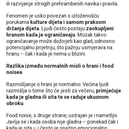
ili razvijanje strogih prehrambenih navika i pravila.
Fenomen je usko povezan s izloženošću
porukama
kulture dijeta i samom praksom
držanja dijeta
. Ljudi često postaju
zaokupljeni
hranom kada je ograničavaju
. Mozak takvo
ograničavanje može doživjeti kao glad, odnosno
potencijalnu prijetnju, što pažnju usmjerava na
hranu – čak i kada je nema u blizini.
Razlika između normalnih misli o hrani i food
noisea
Razmišljanje o hrani je normalno. Većina ljudi
razmišlja o tome što će jesti za večeru,
primjećuje
kada je gladna ili sita te se raduje ukusnom
obroku
.
Food noise, s druge strane, ustrajan je i nametljiv.
Javlja se i kada osoba nije gladna – ponekad čak i
kada je sita – i često je snažno emocionalno