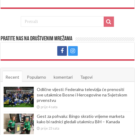
Pratite nas na društvenim mrežama
Recent
Popularno
komentari
Tagovi
Odlične vijesti: Federalna televizija će prenositi
sve utakmice Bosne i Hercegovine na Svjetskom
prvenstvu
prije 4 sata
Gest za pohvalu: Bingo skratio vrijeme marketa
kako bi radnici gledali utakmicu BiH – Kanada
prije 23 sata