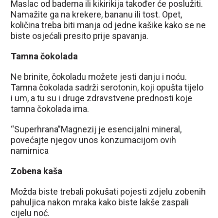
Maslac od badema ili kikirikija također će poslužiti.
Namažite ga na krekere, bananu ili tost. Opet,
količina treba biti manja od jedne kašike kako se ne
biste osjećali presito prije spavanja.
Tamna čokolada
Ne brinite, čokoladu možete jesti danju i noću.
Tamna čokolada sadrži serotonin, koji opušta tijelo
i um, a tu su i druge zdravstvene prednosti koje
tamna čokolada ima.
“Superhrana”Magnezij je esencijalni mineral,
povećajte njegov unos konzumacijom ovih
namirnica
Zobena kaša
Možda biste trebali pokušati pojesti zdjelu zobenih
pahuljica nakon mraka kako biste lakše zaspali
cijelu noć.