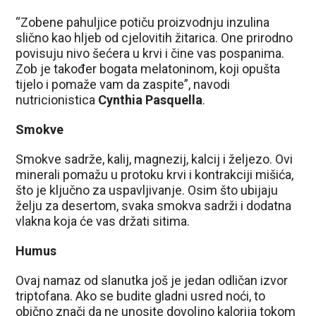
“Zobene pahuljice potiču proizvodnju inzulina
slično kao hljeb od cjelovitih žitarica. One prirodno
povisuju nivo šećera u krvi i čine vas pospanima.
Zob je također bogata melatoninom, koji opušta
tijelo i pomaže vam da zaspite”, navodi
nutricionistica
Cynthia Pasquella
.
Smokve
Smokve sadrže, kalij, magnezij, kalcij i željezo. Ovi
minerali pomažu u protoku krvi i kontrakciji mišića,
što je ključno za uspavljivanje. Osim što ubijaju
želju za desertom, svaka smokva sadrži i dodatna
vlakna koja će vas držati sitima.
Humus
Ovaj namaz od slanutka još je jedan odličan izvor
triptofana. Ako se budite gladni usred noći, to
obično znači da ne unosite dovoljno kalorija tokom