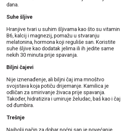
dana.
Suhe šljive
Hranjive tvari u suhim šljivama kao što su vitamin
B6, kalcij i magnezij, pomažu u stvaranju
melatonina, hormona koji reguliše san. Koristite
suhe šljive kao dodatak jelima ili ih jedite same
nekih 30 minuta prije spavanja.
Biljni čajevi
Nije iznenađenje, ali biljni čaj ima mnoštvo
svojstava koja potiču drijemanje. Kamilica je
odličan za smirivanje živaca prije spavanja.
Također, hidratizira i umiruje želudac, baš kao i čaj
od đumbira.
Trešnje
Najbolji način za dobar noćni san je povećanje