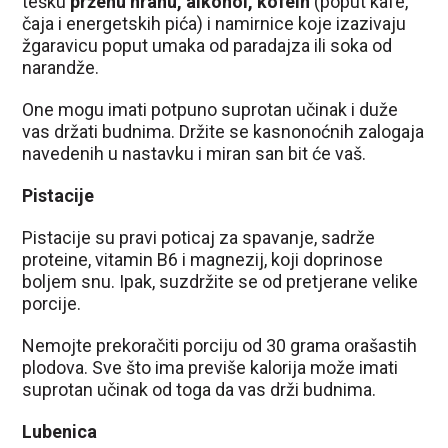
tešku
prženu hranu, alkohol, kofein
(poput kafe,
čaja i energetskih pića) i namirnice koje izazivaju
žgaravicu poput umaka od paradajza ili soka od
narandže.
One mogu imati potpuno suprotan učinak i duže
vas držati budnima. Držite se kasnonoćnih zalogaja
navedenih u nastavku i miran san bit će vaš.
Pistacije
Pistacije su pravi poticaj za spavanje, sadrže
proteine, vitamin B6 i magnezij, koji doprinose
boljem snu. Ipak, suzdržite se od pretjerane velike
porcije.
Nemojte prekoračiti porciju od 30 grama orašastih
plodova. Sve što ima previše kalorija može imati
suprotan učinak od toga da vas drži budnima.
Lubenica