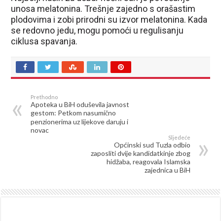
unosa melatonina. Trešnje zajedno s orašastim
plodovima i zobi prirodni su izvor melatonina. Kada
se redovno jedu, mogu pomoći u regulisanju
ciklusa spavanja.
Prethodno
Apoteka u BiH oduševila javnost
gestom: Petkom nasumično
penzionerima uz lijekove daruju i
novac
Sljedeće
Općinski sud Tuzla odbio
zaposliti dvije kandidatkinje zbog
hidžaba, reagovala Islamska
zajednica u BiH