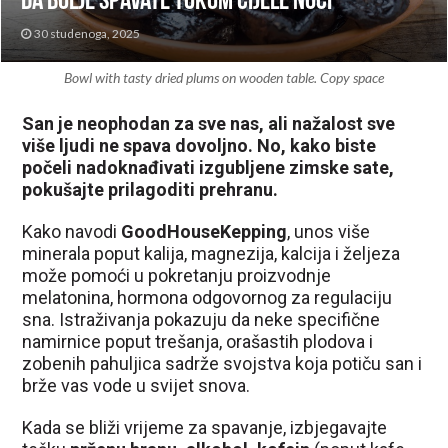
da bolje spavate tokom cijele noći
30 studenoga, 2025
Bowl with tasty dried plums on wooden table. Copy space
San je neophodan za sve nas, ali nažalost sve
više ljudi ne spava dovoljno. No, kako biste
počeli nadoknađivati ​​izgubljene zimske sate,
pokušajte prilagoditi prehranu.
Kako navodi
GoodHouseKepping
, unos više
minerala poput kalija, magnezija, kalcija i željeza
može pomoći u pokretanju proizvodnje
melatonina, hormona odgovornog za regulaciju
sna. Istraživanja pokazuju da neke specifične
namirnice poput trešanja, orašastih plodova i
zobenih pahuljica sadrže svojstva koja potiču san i
brže vas vode u svijet snova.
Kada se bliži vrijeme za spavanje, izbjegavajte