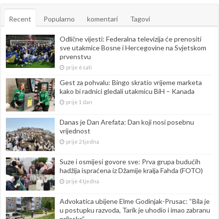
Recent
Popularno
komentari
Tagovi
Odlične vijesti: Federalna televizija će prenositi
sve utakmice Bosne i Hercegovine na Svjetskom
prvenstvu
prije 6 sati
Gest za pohvalu: Bingo skratio vrijeme marketa
kako bi radnici gledali utakmicu BiH – Kanada
prije 1 dan
Danas je Dan Arefata: Dan koji nosi posebnu
vrijednost
prije 2 tjedna
Suze i osmijesi govore sve: Prva grupa budućih
hadžija ispraćena iz Džamije kralja Fahda (FOTO)
prije 4 tjedna
Advokatica ubijene Elme Godinjak-Prusac: “Bila je
u postupku razvoda, Tarik je uhodio i imao zabranu
prilaska”