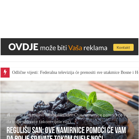
Odlične vijesti: Federalna televizija će prenositi sve utakmice Bosne i
Home
/
Aktuelno
/
Regulišu san: Ove namirnice pomoći će vam
da bolje spavate tokom cijele noći
Regulišu san: Ove namirnice pomoći će vam