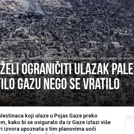
graničiti ulazak Palestinaca kako bi više njih napustilo Gazu nego se vratil
 želi ograničiti ulazak Pal
tilo Gazu nego se vratilo
alestinaca koji ulaze u Pojas Gaze preko
m, kako bi se osiguralo da iz Gaze izlazi više
u tri izvora upoznata s tim planovima uoči