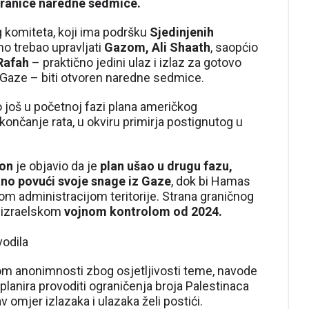
ranice naredne sedmice.
 komiteta, koji ima podršku
Sjedinjenih
no trebao upravljati
Gazom, Ali Shaath
, saopćio
Rafah
– praktično jedini ulaz i izlaz za gotovo
 Gaze – biti otvoren naredne sedmice.
o još u početnoj fazi plana američkog
končanje rata, u okviru primirja postignutog u
on
je objavio da je
plan ušao u drugu fazu,
tno povući svoje snage iz Gaze
, dok bi Hamas
nom administracijom teritorije. Strana graničnog
d izraelskom
vojnom kontrolom od 2024.
vodila
ovom anonimnosti zbog osjetljivosti teme, navode
l planira provoditi ograničenja broja Palestinaca
kav omjer izlazaka i ulazaka želi postići.