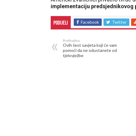
implementaciju predsjednikovog p
Facebook
Twitter
Podijeli
Prethodno
Ovih šest savjeta koji će vam
pomoći da ne odustanete od
tjelovježbe