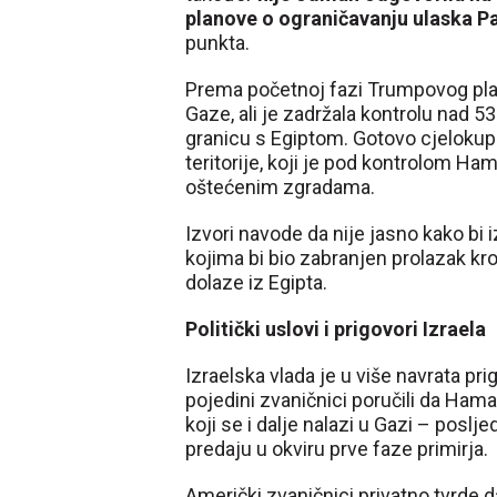
planove o ograničavanju ulaska P
punkta.
Prema početnoj fazi Trumpovog plan
Gaze, ali je zadržala kontrolu nad 53
granicu s Egiptom. Gotovo cjelokup
teritorije, koji je pod kontrolom Ha
oštećenim zgradama.
Izvori navode da nije jasno kako b
kojima bi bio zabranjen prolazak kr
dolaze iz Egipta.
Politički uslovi i prigovori Izraela
Izraelska vlada je u više navrata pri
pojedini zvaničnici poručili da Hamas
koji se i dalje nalazi u Gazi – pos
predaju u okviru prve faze primirja.
Američki zvaničnici privatno tvrde d