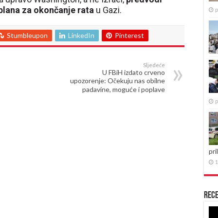
lana za okončanje rata
u Gazi.
p
Stumbleupon
LinkedIn
Pinterest
Sljedeće
U FBiH izdato crveno
upozorenje: Očekuju nas obilne
padavine, moguće i poplave
p
pri
1
Rece
Re