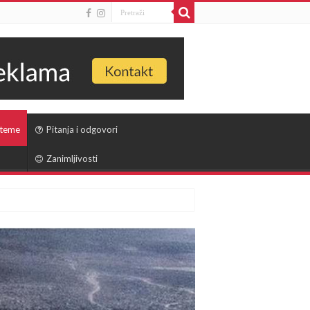
 teme
Pitanja i odgovori
Zanimljivosti