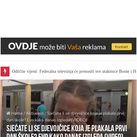
Odlične vijesti: Federalna televizija će prenositi sve utakmice Bosne i
Home
/
Aktuelno
/
Sjećate li se djevojčice koja je plakala prvi
dan škole? Evo kako danas izgleda (VIDEO)
Sjećate li se djevojčice koja je plakala prvi