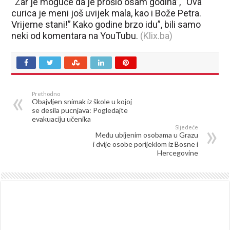
“Zar je moguće da je prošlo osam godina”, “Ova
curica je meni još uvijek mala, kao i Bože Petra.
Vrijeme stani!” Kako godine brzo idu”, bili samo
neki od komentara na YouTubu.
(Klix.ba)
Prethodno
Obajvljen snimak iz škole u kojoj
se desila pucnjava: Pogledajte
evakuaciju učenika
Sljedeće
Među ubijenim osobama u Grazu
i dvije osobe porijeklom iz Bosne i
Hercegovine