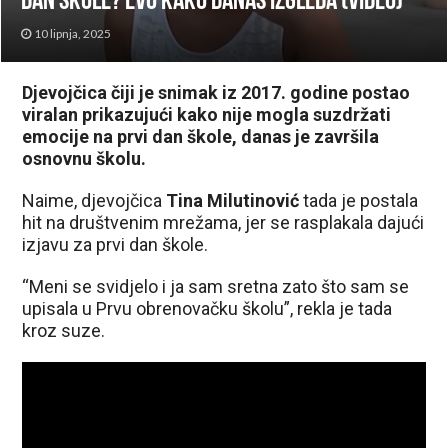
dan škole? Evo kako danas izgleda (VIDEO)
10 lipnja, 2025
Djevojčica čiji je snimak iz 2017. godine postao
viralan prikazujući kako nije mogla suzdržati
emocije na prvi dan škole, danas je završila
osnovnu školu.
Naime, djevojčica
Tina Milutinović
tada je postala
hit na društvenim mrežama, jer se rasplakala dajući
izjavu za prvi dan škole.
“Meni se svidjelo i ja sam sretna zato što sam se
upisala u Prvu obrenovačku školu”, rekla je tada
kroz suze.