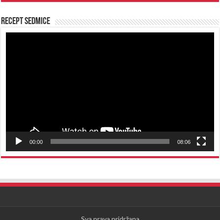
Recept sedmice
Reproduktor
videozapisa
00:00
08:06
Sva prava pridržana