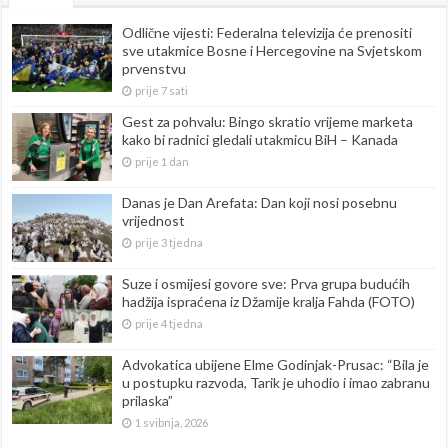
Odlične vijesti: Federalna televizija će prenositi
sve utakmice Bosne i Hercegovine na Svjetskom
prvenstvu
prije 7 sati
Gest za pohvalu: Bingo skratio vrijeme marketa
kako bi radnici gledali utakmicu BiH – Kanada
prije 1 dan
Danas je Dan Arefata: Dan koji nosi posebnu
vrijednost
prije 3 tjedna
Suze i osmijesi govore sve: Prva grupa budućih
hadžija ispraćena iz Džamije kralja Fahda (FOTO)
prije 4 tjedna
Advokatica ubijene Elme Godinjak-Prusac: “Bila je
u postupku razvoda, Tarik je uhodio i imao zabranu
prilaska”
1 svibnja, 2026